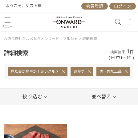
ようこそ、
ゲスト
様
会員登録
ログイン
メニュー
お取り寄せグルメならオンワード・マルシェ
>
詳細検索
1
詳細検索
件
検索結果
(1件中1～1件)
見た目が鮮やか！赤いグルメ
おかず
肉・肉加工品
絞り込む
並べ替え