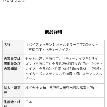
外となります。
商品詳細
名称
【バイアキッチン 】オールミラー包丁2点セット
（三徳包丁・ペティーナイフ）
内容量又は
セット内容：三徳包丁、ペティーナイフ各1 サイ
固形量及び
ズ：（三徳包丁）全長約29×刃渡り約17cm（ペティ
内容総量
ナイフ）全長約24×刃渡り約13.5cm 素材：（刃部）
ハイカーボンステンレス刃物鋼（柄）ステンレスス
チール
輸入・販売
株式会社 大和 長野県安曇野市豊科高家1178-11
元
生産地・地
日本
域