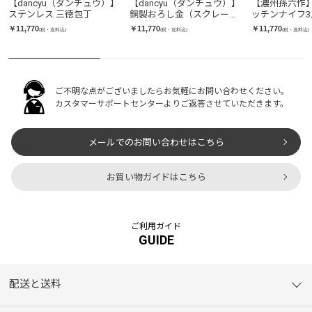
ン
ン
ン
【dancyu（ダンチュウ）】
【dancyu（ダンチュウ）】
【濃州孫六作
ステンレス 三徳包丁
銅製おろし金（スクレーパ
ッチンナイフ3
ー付）
（シェフナイ
￥11,770
￥11,770
￥11,770
(税・送料込)
(税・送料込)
(税・送料込)
ナイフ・パー
フ）
ご不明な点がございましたらお気軽にお問い合わせください。
カスタマーサポートセンターよりご返答させていただきます。
メールでのお問い合わせはこちら
お買い物ガイドはこちら
ご利用ガイド
GUIDE
配送と送料