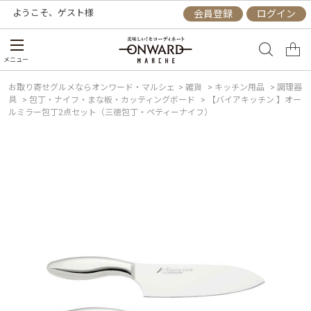
ようこそ、
ゲスト
様
会員登録
ログイン
メニュー
お取り寄せグルメならオンワード・マルシェ
>
雑貨
>
キッチン用品
>
調理器
具
>
包丁・ナイフ・まな板・カッティングボード
>
【バイアキッチン 】オー
ルミラー包丁2点セット（三徳包丁・ペティーナイフ）