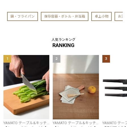
鍋・フライパン
保存容器・ボトル・弁当箱
卓上小物
お玉
人気ランキング
RANKING
1
2
3
YAMATO テーブル&キッチ
YAMATO テーブル&キッチ
YAMATO テ