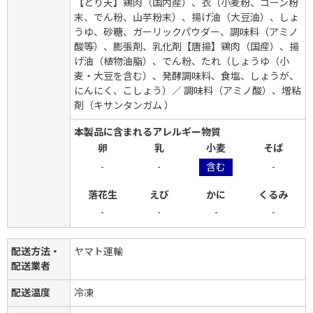
【とり天】鶏肉（国内産）、衣（小麦粉、コーン粉
末、でん粉、山芋粉末）、揚げ油（大豆油）、しょ
うゆ、砂糖、ガーリックパウダー、調味料（アミノ
酸等）、膨張剤、乳化剤【唐揚】鶏肉（国産）、揚
げ油（植物油脂）、でん粉、たれ（しょうゆ（小
麦・大豆を含む）、発酵調味料、食塩、しょうが、
にんにく、こしょう）／ 調味料（アミノ酸）、増粘
剤（キサンタンガム ）
本製品に含まれるアレルギー物質
卵
乳
小麦
そば
-
-
含む
-
落花生
えび
かに
くるみ
-
-
-
-
配送方法・
ヤマト運輸
配送業者
配送温度
冷凍