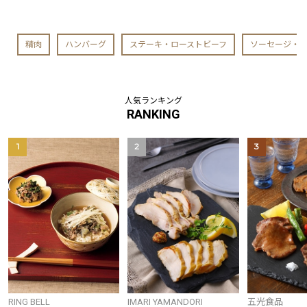
精肉
ハンバーグ
ステーキ・ローストビーフ
ソーセージ・
人気ランキング
RANKING
1
2
3
RING BELL
IMARI YAMANDORI
五光食品