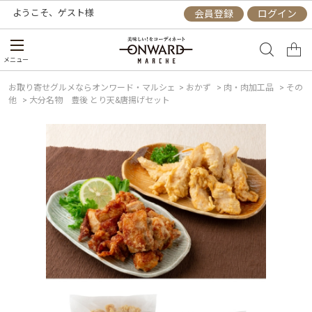
ようこそ、
ゲスト
様
会員登録
ログイン
メニュー
お取り寄せグルメならオンワード・マルシェ
>
おかず
>
肉・肉加工品
>
その
他
>
大分名物 豊後 とり天&唐揚げセット