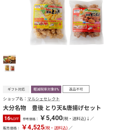
ギフト対応
軽減税率対象8%
返品不可
ショップ名：
マルシェセレクト
大分名物 豊後 とり天&唐揚げセット
￥5,400
16
(税・送料込)↓
／
%OFF
参考価格：
￥4,525
(税・送料込)
／
販売価格：