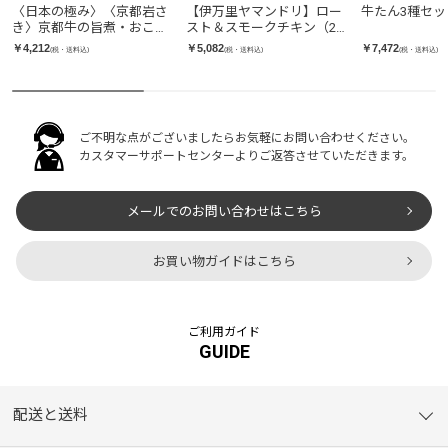
〈日本の極み〉〈京都岩さ
【伊万里ヤマンドリ】ロー
牛たん3種セッ
き〉京都牛の旨煮・おこわ
スト＆スモークチキン（2
粥詰合せ
種3袋入り）
￥4,212
￥5,082
￥7,472
(税・送料込)
(税・送料込)
(税・送料込)
ご不明な点がございましたらお気軽にお問い合わせください。
カスタマーサポートセンターよりご返答させていただきます。
メールでのお問い合わせはこちら
お買い物ガイドはこちら
ご利用ガイド
GUIDE
配送と送料