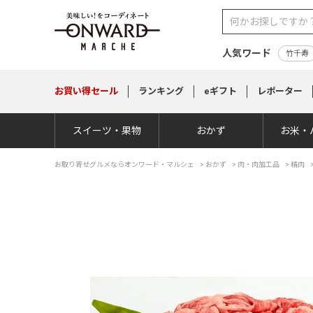
人気ワード
竹千寿
お買い得
セール
ランキング
eギフト
レポーター
スイーツ・果物
おかず
お米・
お取り寄せグルメならオンワード・マルシェ
>
おかず
>
肉・肉加工品
>
精肉