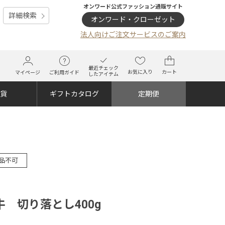
オンワード公式ファッション通販サイト
詳細検索
オンワード・クローゼット
法人向けご注文サービスのご案内
最近チェック
お気に入り
カート
マイページ
ご利用ガイド
したアイテム
雑貨
ギフトカタログ
定期便
品不可
 切り落とし400g