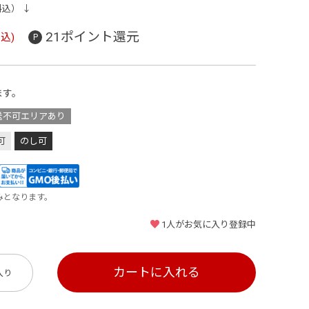
料込） ↓
21ポイント還元
込)
ます。
送不可エリアあり
可
のし可
みとなります。
1
人がお気に入り登録中
カートに入れる
入り