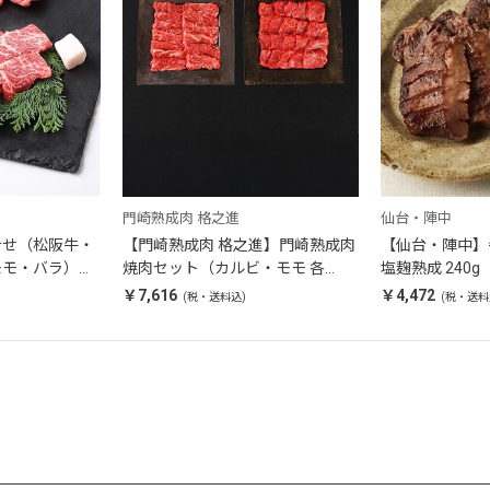
門崎熟成肉 格之進
仙台・陣中
合せ（松阪牛・
【門崎熟成肉 格之進】門崎熟成肉
【仙台・陣中】
モモ・バラ）
焼肉セット（カルビ・モモ 各
塩麹熟成 240g
250g）
￥7,616
￥4,472
(税・送料込)
(税・送料