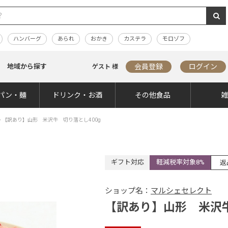
ハンバーグ
あられ
おかき
カステラ
モロゾフ
地域から探す
会員登録
ログイン
ゲスト 様
パン・麺
ドリンク・お酒
その他食品
>
【訳あり】山形 米沢牛 切り落とし400g
ギフト対応
軽減税率対象8%
返
ショップ名：
マルシェセレクト
【訳あり】山形 米沢牛