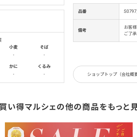
品番
S0797
お客様
備考
ご了承
質
小麦
そば
-
-
かに
くるみ
-
-
ショップトップ（会社概
買い得マルシェの他の商品をもっと