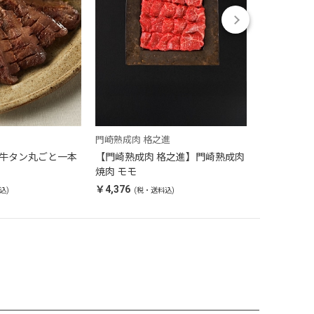
門崎熟成肉 格之進
牛たん炭焼
牛タン丸ごと一本
【門崎熟成肉 格之進】門崎熟成肉
【利久】牛
焼肉 モモ
￥11,448
(
￥4,376
込)
(税・送料込)