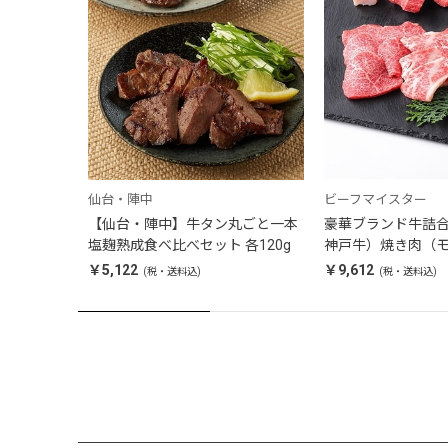
仙台・陣中
ビーフマイスター
【仙台・陣中】牛タン丸ごと一本
豪華ブランド牛詰
塩麹熟成食べ比べセット 各120g
神戸牛）焼き肉（
400g
￥5,122
￥9,612
(税・送料込)
(税・送料込)