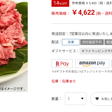
14
参考価格 ￥5,400（税・送
%OFF
￥4,622
販売価格：
(税・送料
発送目安
7営業日以内に発送いたし
配送
冷凍
日付指定不可
配
ギフトサービス
ギフトラッピング不
※eギフトのお支払いはクレジットカードの
在庫
在庫あり
数量
お気に