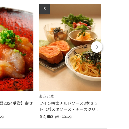
5
6
あき乃家
あき乃家
賞2024受賞】幸せ
ワイン明太チルドソース3本セッ
ワイン仕込
ト（パスタソース・チーズクリー
300g
ム・たらこソース）
￥4,853
￥4,842
込)
(税・送料込)
(税