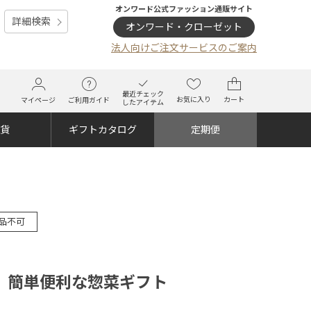
オンワード公式ファッション通販サイト
詳細検索
オンワード・クローゼット
法人向けご注文サービスのご案内
最近チェック
お気に入り
カート
マイページ
ご利用ガイド
したアイテム
雑貨
ギフトカタログ
定期便
品不可
 簡単便利な惣菜ギフト