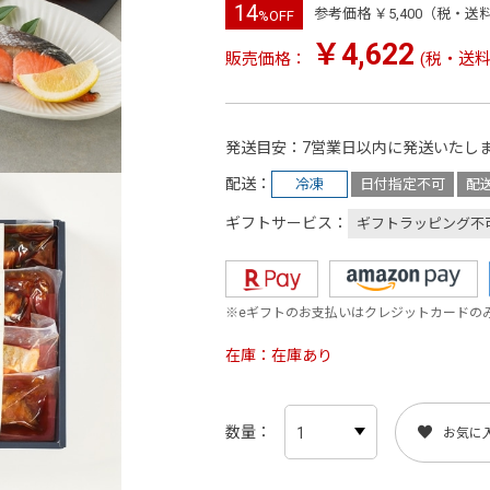
14
参考価格 ￥5,400（税・送
%OFF
￥4,622
販売価格：
(税・送料
発送目安
7営業日以内に発送いたし
配送
冷凍
日付指定不可
配
ギフトサービス
ギフトラッピング不
※eギフトのお支払いはクレジットカードの
在庫
在庫あり
数量
お気に