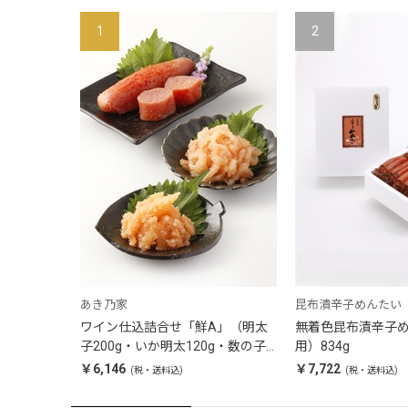
1
2
あき乃家
昆布漬辛子めんたい
ワイン仕込詰合せ「鮮A」（明太
無着色昆布漬辛子
子200g・いか明太120g・数の子
用）834g
明太120g）
￥6,146
￥7,722
(税・送料込)
(税・送料込)