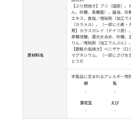
原材料
【ぶり照焼き】ブリ（国産）、
ん、砂糖、黒糖蜜）、醤油、砂
エキス、食塩／増粘剤（加工で
（カラメル）、（一部に小麦・
煮】カラスガレイ（ドイツ産）
果糖液糖、還元水あめ、砂糖、
りん／増粘剤（加工でんぷん）
【銀鮭の塩焼き】ベニザケ（ロ
原材料名
マグネシウム、（一部にさけを
とうだ
本製品に含まれるアレルギー物
卵
乳
-
-
落花生
えび
-
-