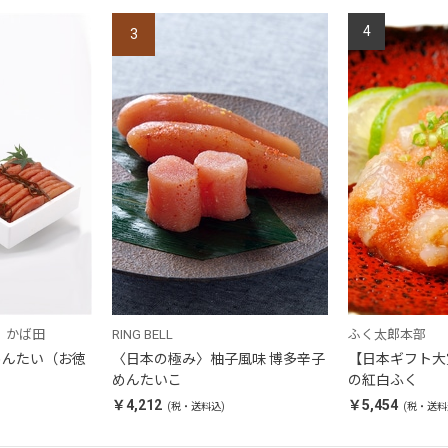
4
3
 かば田
RING BELL
ふく太郎本部
めんたい（お徳
〈日本の極み〉柚子風味 博多辛子
【日本ギフト大
めんたいこ
の紅白ふく
￥4,212
￥5,454
(税・送料込)
(税・送料