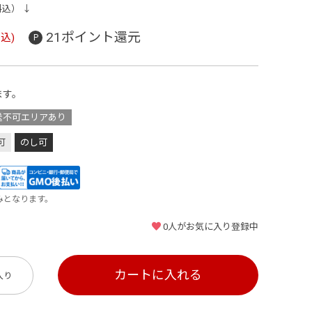
料込） ↓
21ポイント還元
込)
ます。
送不可エリアあり
可
のし可
みとなります。
0
人がお気に入り登録中
カートに入れる
入り