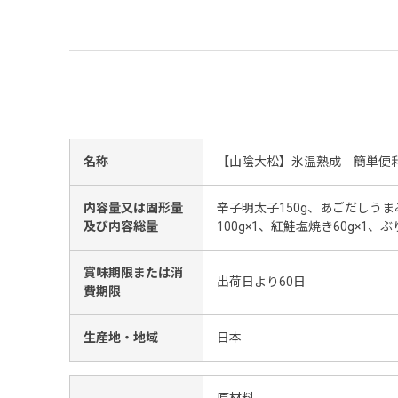
名称
【山陰大松】氷温熟成 簡単便
内容量又は固形量
辛子明太子150g、あごだしうま
及び内容総量
100g×1、紅鮭塩焼き60g×1、ぶ
賞味期限または消
出荷日より60日
費期限
生産地・地域
日本