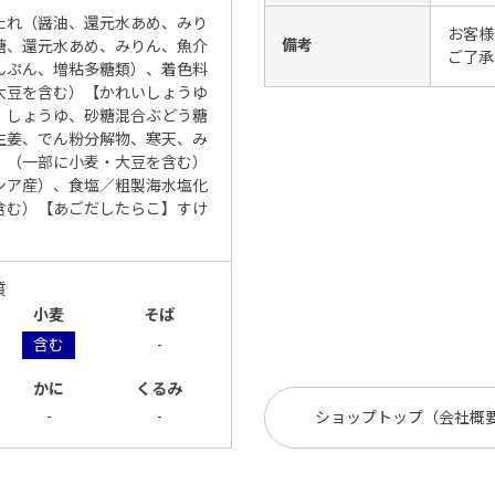
たれ（醤油、還元水あめ、みり
お客様
備考
糖、還元水あめ、みりん、魚介
ご了承
んぷん、増粘多糖類）、着色料
大豆を含む）【かれいしょうゆ
、しょうゆ、砂糖混合ぶどう糖
生姜、でん粉分解物、寒天、み
、（一部に小麦・大豆を含む）
シア産）、食塩／粗製海水塩化
含む）【あごだしたらこ】すけ
質
小麦
そば
含む
-
かに
くるみ
-
-
ショップトップ（会社概