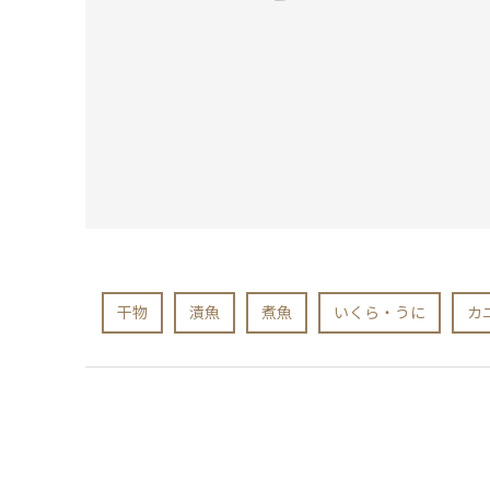
干物
漬魚
煮魚
いくら・うに
カ