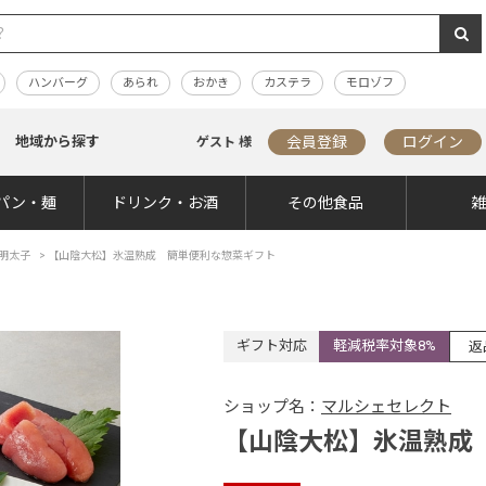
ハンバーグ
あられ
おかき
カステラ
モロゾフ
地域から探す
会員登録
ログイン
ゲスト 様
パン・麺
ドリンク・お酒
その他食品
明太子
>
【山陰大松】氷温熟成 簡単便利な惣菜ギフト
ギフト対応
軽減税率対象8%
返
ショップ名：
マルシェセレクト
【山陰大松】氷温熟成