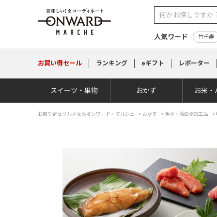
人気ワード
竹千寿
お買い得
セール
ランキング
eギフト
レポーター
スイーツ・果物
おかず
お米・
お取り寄せグルメならオンワード・マルシェ
>
おかず
>
魚介・海産物加工品
>