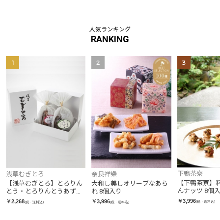
人気ランキング
RANKING
1
2
3
下鴨茶寮
浅草むぎとろ
奈良祥樂
【下鴨茶寮】
【浅草むぎとろ】とろりん
大和し美しオリーブなあら
んナッツ 8個入
とう・とろりんとうあずき
れ 8個入り
（白箱詰合せ）
￥3,996
￥2,268
￥3,996
(税・送料込)
(税・送料込)
(税・送料込)