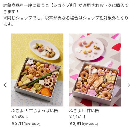
対象商品を一緒に買うと【ショップ割】が適用されおトクに購入で
きます！
※同じショップでも、税率が異なる場合はショップ割対象外となり
ます。
ふきよせ 甘じょっぱい缶
ふきよせ 甘い缶
ふ
￥3,456
￥3,240
￥3,
￥3,111
￥2,916
￥3,
(税・送料込)
(税・送料込)