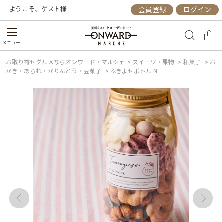
ようこそ、
ゲスト
様
会員登録
ログイン
メニュー
お取り寄せグルメならオンワード・マルシェ
>
スイーツ・果物
>
和菓子
>
お
かき・あられ・かりんとう・豆菓子
>
ふきよせボトル N