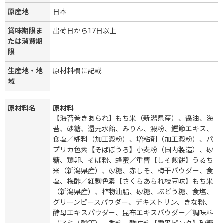
原産地
日本
賞味期限ま
出荷日から17日以上
たは消費期
限
生産地・地
原材料欄に記載
域
原材料名
原材料
【海苔巻きあられ】もち米（新潟県産）、醤油、海
苔、砂糖、還元水飴、みりん、澱粉、鰹節エキス、
食塩／糊料（加工澱粉）、増粘剤（加工澱粉）、パ
プリカ色素【そばぼうろ】小麦粉（国内製造）、砂
糖、鶏卵、そば粉、蜂蜜／重曹【しそ煎餅】うるち
米（新潟県産）、砂糖、赤しそ、梅干パウダー、食
塩、梅酢／紅麹色素【さくらあられ枝豆味】もち米
（新潟県産）、植物油脂、砂糖、ぶどう糖、食塩、
グリーンピースパウダー、デキストリン、きな粉、
酵母エキスパウダー、昆布エキスパウダー／調味料
（アミノ酸等）、香料、酸味料【雲平ピンク】砂糖