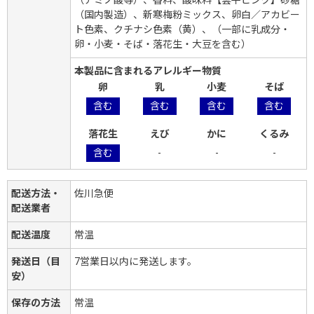
（国内製造）、新寒梅粉ミックス、卵白／アカビー
ト色素、クチナシ色素（黄）、（一部に乳成分・
卵・小麦・そば・落花生・大豆を含む）
本製品に含まれるアレルギー物質
卵
乳
小麦
そば
含む
含む
含む
含む
落花生
えび
かに
くるみ
含む
-
-
-
配送方法・
佐川急便
配送業者
配送温度
常温
発送日（目
7営業日以内に発送します。
安）
保存の方法
常温