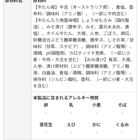
原材料名
原材料
【牛たん極】牛舌（オーストラリア産）、食塩、香
辛料／調味料（アミノ酸）、（一部に牛肉含む）
【牛たん入り南蛮味噌】しょうゆもろみ（国内製
造）、みそ漬け（唐辛子、みそ、還元水あめ、食
塩）、ホイル牛たん、大根、人参、ごぼう、胡瓜、
砂糖混合ぶどう糖果糖液糖、唐辛子、しその実／甘
味料（甘草、ステビア）、調味料（アミノ酸等）、
酒精、pH調整剤、カロテノイド色素、（一部に小
麦・牛肉・大豆を含む） 【おみ漬け】青菜、大根、
人参、漬け原材料（ぶどう糖果糖液糖、アミノ酸
液、白醤油、食塩／酒精、調味料（アミノ酸等）、
保存料（ソルビン酸K)、香料、（一部に小麦・大豆
を含む）
本製品に含まれるアレルギー物質
卵
乳
小麦
そば
-
-
-
-
落花生
えび
かに
くるみ
-
-
-
-