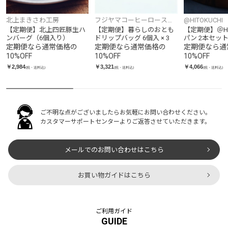
北上まきさわ工房
フジヤマコーヒーロースタ
@HITOKUCHI
ーズ
【定期便】北上四匠豚生ハ
【定期便】暮らしのおとも
【定期便】＠HI
ンバーグ（6個入り）
ドリップバッグ 6個入 × 3
パン 2本セッ
定期便なら通常価格の
定期便なら通常価格の
定期便なら通
10
%OFF
10
%OFF
10
%OFF
￥2,984
￥3,321
￥4,066
(税・送料込)
(税・送料込)
(税・送料込)
ご不明な点がございましたらお気軽にお問い合わせください。
カスタマーサポートセンターよりご返答させていただきます。
メールでのお問い合わせはこちら
お買い物ガイドはこちら
ご利用ガイド
GUIDE