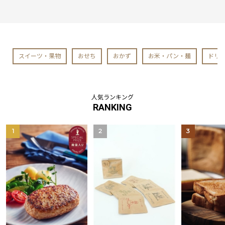
スイーツ・果物
おせち
おかず
お米・パン・麺
ドリ
人気ランキング
RANKING
1
2
3