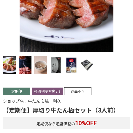
定期便
軽減税率対象8%
返品不可
ショップ名：
牛たん炭焼 利久
【定期便】厚切り牛たん極セット（3人前）
10
%OFF
定期便なら通常価格の