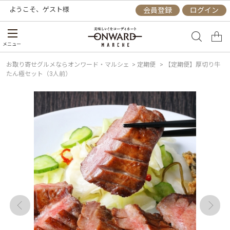
ようこそ、
ゲスト
様
会員登録
ログイン
メニュー
お取り寄せグルメならオンワード・マルシェ
>
定期便
>
【定期便】厚切り牛
たん極セット（3人前）