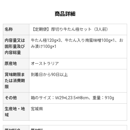
商品詳細
名称
【定期便】厚切り牛たん極セット（3人前）
内容量又は
牛たん極120g×3、牛たん入り南蛮味噌100g×1、お
固形量及び
み漬け100g×1
内容総量
原産地
オーストラリア
賞味期限ま
到着日から90日以上
たは消費期
限
その他
箱のサイズ：Ｗ29×L23.5×H8cm、重量：910g
生産地・地
宮城県
域