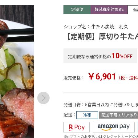
定期便
軽減税率対象8%
返
ショップ名：
牛たん炭焼 利久
【定期便】厚切り牛た
10
%OFF
定期便なら通常価格の
￥6,901
販売価格：
（税・送料
発送目安
5営業日以内に発送いたし
配送
冷凍
配送不可エリアあり
※eギフトのお支払いはクレジットカードの