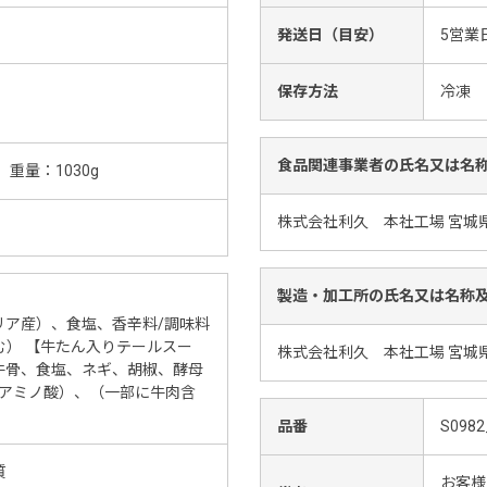
発送日（目安）
5営業
保存方法
冷凍
食品関連事業者の氏名又は名
、重量：1030g
株式会社利久 本社工場 宮城
製造・加工所の氏名又は名称
リア産）、食塩、香辛料/調味料
む） 【牛たん入りテールスー
株式会社利久 本社工場 宮城
牛骨、食塩、ネギ、胡椒、酵母
（アミノ酸）、（一部に牛肉含
品番
S0982
質
お客様