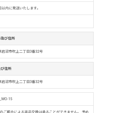
日以内に発送いたします。
称及び住所
県岩沼市吹上二丁目3番32号
及び住所
県岩沼市吹上二丁目3番32号
_MO-15
のご都合による返品交換は承ることができません。 予め