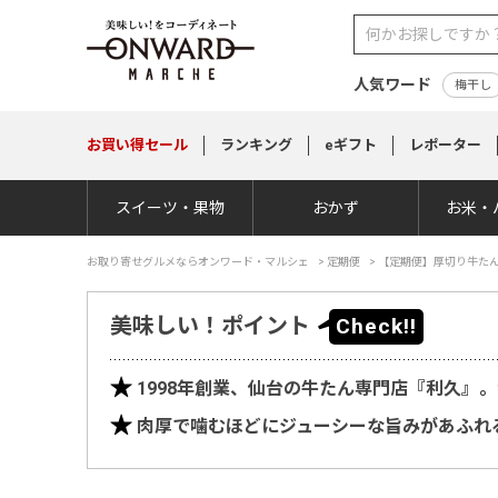
人気ワード
梅干し
お買い得
セール
ランキング
eギフト
レポーター
スイーツ・果物
おかず
お米・
お取り寄せグルメならオンワード・マルシェ
>
定期便
>
【定期便】厚切り牛たん
美味しい！ポイント
1998年創業、仙台の牛たん専門店『利久』
肉厚で噛むほどにジューシーな旨みがあふれ