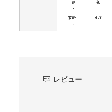
卵
乳
-
-
落花生
えび
-
-
レビュー