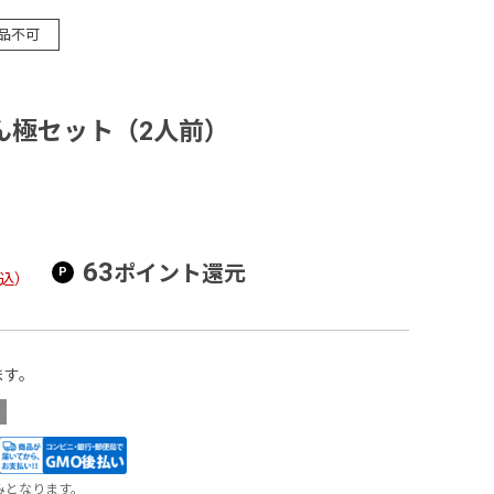
品不可
ん極セット（2人前）
63
ポイント還元
込）
ます。
みとなります。