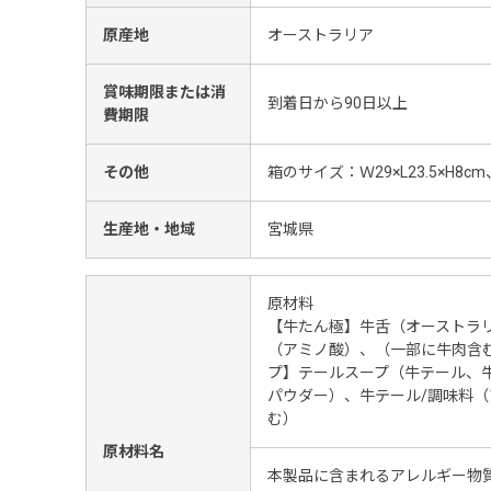
原産地
オーストラリア
賞味期限または消
到着日から90日以上
費期限
その他
箱のサイズ：Ｗ29×L23.5×H8cm
生産地・地域
宮城県
原材料
【牛たん極】牛舌（オーストラ
（アミノ酸）、（一部に牛肉含
プ】テールスープ（牛テール、
パウダー）、牛テール/調味料
む）
原材料名
本製品に含まれるアレルギー物