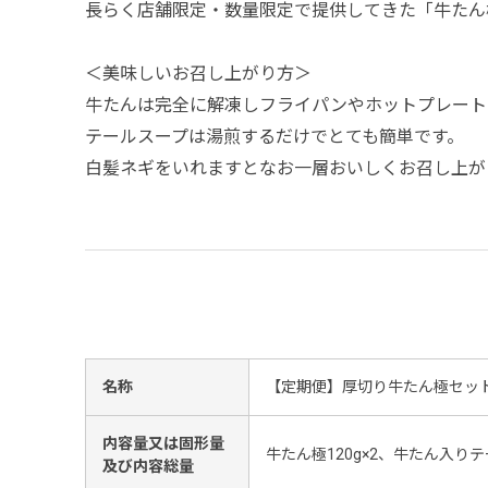
長らく店舗限定・数量限定で提供してきた「牛たん
＜美味しいお召し上がり方＞
牛たんは完全に解凍しフライパンやホットプレート
テールスープは湯煎するだけでとても簡単です。
白髪ネギをいれますとなお一層おいしくお召し上が
名称
【定期便】厚切り牛たん極セッ
内容量又は固形量
牛たん極120g×2、牛たん入りテー
及び内容総量