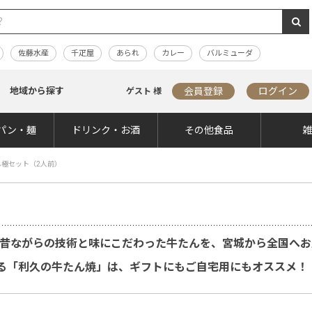
佐藤水産
千疋屋
あられ
カレー
バルミューダ
地域から探す
会員登録
ログイン
ゲスト 様
パン・麺
ドリンク・お酒
その他食品
極セット（2人前）
。昔ながらの技術と味にこだわった牛たんを、宮城から全国へ
る「利久の牛たん焼」は、ギフトにもご自宅用にもオススメ！