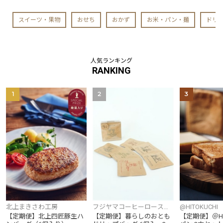
スイーツ・果物
おせち
おかず
お米・パン・麺
ドリ
人気ランキング
RANKING
1
2
3
北上まきさわ工房
フジヤマコーヒーロースタ
@HITOKUCHI
ーズ
【定期便】北上四匠豚生ハ
【定期便】暮らしのおとも
【定期便】＠HI