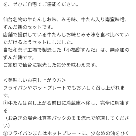
を、ぜひご自宅でご堪能ください。
仙台名物の牛たんしお味、みそ味、牛たん入り南蛮味噌、
ずんだ餅のセットです。
店舗で提供している牛たんしお味とみそ味を食べ比べてい
ただけるようセットにしました。
自社和菓子工場で製造した「小福餅ずんだ」は、無添加の
ずんだ餅です。
ご家庭で仙台に観光した気分を味わえます。
＜美味しいお召し上がり方＞
フライパンやホットプレートでもおいしく召し上がれま
す。
①牛たんは召し上がる前日に冷蔵庫へ移し、完全に解凍す
る
（お急ぎの場合は真空パックのまま流水で解凍してくださ
い）
②フライパンまたはホットプレートに、少なめの油をひく