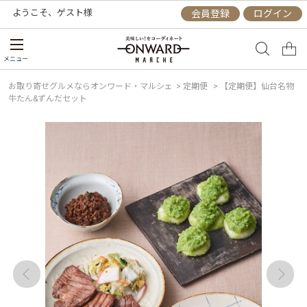
ようこそ、
ゲスト
様
会員登録
ログイン
メニュー
お取り寄せグルメならオンワード・マルシェ
>
定期便
>
【定期便】仙台名物
牛たん&ずんだセット