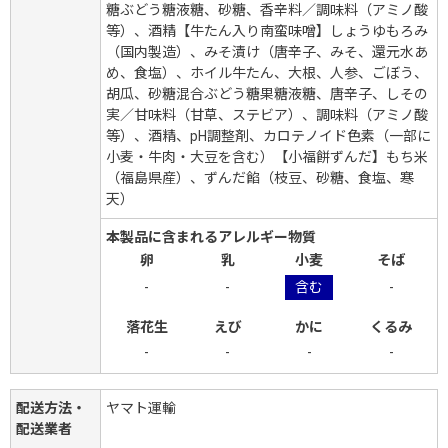
糖ぶどう糖液糖、砂糖、香辛料／調味料（アミノ酸
等）、酒精【牛たん入り南蛮味噌】しょうゆもろみ
（国内製造）、みそ漬け（唐辛子、みそ、還元水あ
め、食塩）、ホイル牛たん、大根、人参、ごぼう、
胡瓜、砂糖混合ぶどう糖果糖液糖、唐辛子、しその
実／甘味料（甘草、ステビア）、調味料（アミノ酸
等）、酒精、pH調整剤、カロテノイド色素（一部に
小麦・牛肉・大豆を含む）【小福餅ずんだ】もち米
（福島県産）、ずんだ餡（枝豆、砂糖、食塩、寒
天）
本製品に含まれるアレルギー物質
卵
乳
小麦
そば
-
-
含む
-
落花生
えび
かに
くるみ
-
-
-
-
配送方法・
ヤマト運輸
配送業者