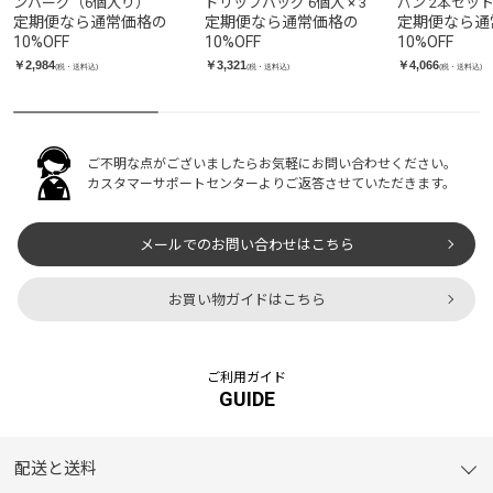
ンバーグ（6個入り）
ドリップバッグ 6個入 × 3
パン 2本セッ
定期便なら通常価格の
定期便なら通常価格の
定期便なら通
10
%OFF
10
%OFF
10
%OFF
￥2,984
￥3,321
￥4,066
(税・送料込)
(税・送料込)
(税・送料込)
ご不明な点がございましたらお気軽にお問い合わせください。
カスタマーサポートセンターよりご返答させていただきます。
メールでのお問い合わせはこちら
お買い物ガイドはこちら
ご利用ガイド
GUIDE
配送と送料