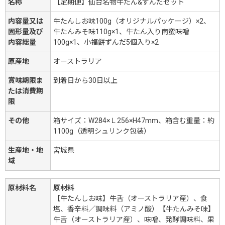
名称
【定期便】仙台名物牛たん&ずんだセット
内容量又は
牛たんしお味100g（オリジナルパッケージ）×2、
固形量及び
牛たんみそ味110g×1、牛たん入り南蛮味噌
内容総量
100g×1、小福餅ずんだ5個入り×2
原産地
オーストラリア
賞味期限ま
到着日から30日以上
たは消費期
限
その他
箱サイズ：W284×Ｌ256×H47mm、箱含む重量：約
1100g（透明シュリンク包装）
生産地・地
宮城県
域
原材料名
原材料
【牛たんしお味】牛舌（オーストラリア産）、食
塩、香辛料／調味料（アミノ酸）【牛たんみそ味】
牛舌（オーストラリア産）、味噌、発酵調味料、果