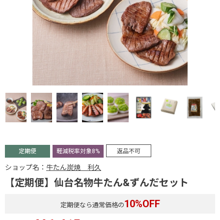
定期便
軽減税率対象8%
返品不可
ショップ名：
牛たん炭焼 利久
【定期便】仙台名物牛たん&ずんだセット
10
%OFF
定期便なら通常価格の