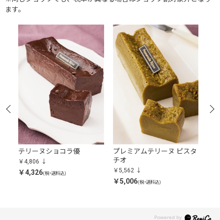
ます。
テリーヌショコラ優
プレミアムテリーヌ ピスタ
プ
）
チオ
￥4,806
￥5,
￥5,562
￥4,326
￥5,
(税・送料込)
￥5,006
(税・送料込)