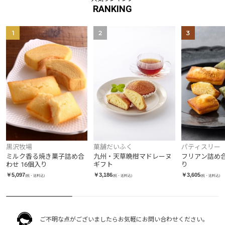
RANKING
1
2
3
菓舗だいふく
黒沢牧場
パティスリー
レ・ド・チャ
九州・天草晩柑マドレーヌ
ミルク香る焼き菓子詰め合
フリアン詰め合
ギフト
わせ 16個入り
り
￥3,186
￥5,097
￥3,605
(税・送料込)
(税・送料込)
(税・送料込)
ご不明な点がございましたらお気軽にお問い合わせください。