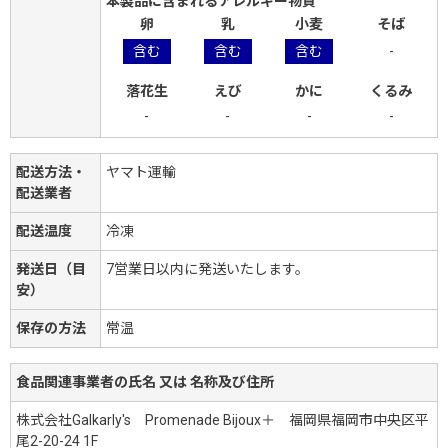
本製品に含まれるアレルギー物質
卵
乳
小麦
そば
含む
含む
含む
-
落花生
えび
かに
くるみ
-
-
-
-
配送方法・
ヤマト運輸
配送業者
配送温度
冷凍
発送日（目
7営業日以内に発送いたします。
安）
保存の方法
常温
食品関連事業者の氏名 又は 名称及び住所
株式会社Galkarly's Promenade Bijoux＋ 福岡県福岡市中央区平
尾2-20-24 1F