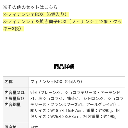
※その他のセットはこちら
>>フィナンシェBOX（6個入り）
>>フィナンシェ＆焼き菓子BOX（フィナンシェ12個・クッ
キー3袋）
商品詳細
名称
フィナンシェBOX（9個入り）
内容量又は
9個（プレーン×2、ショコラテリーヌ・アーモンド
固形量及び
×1、塩ショコラ×1、抹茶×1、シトロン×2、ショコラ
内容総量
テリーヌ・フランボワーズ×1、アールグレイ×1）、
箱サイズ：W18.7×L16×H7cm、重量：約390g、梱
包サイズ：W26×L23×H8cm、梱包重量：約490g
原産地
日本