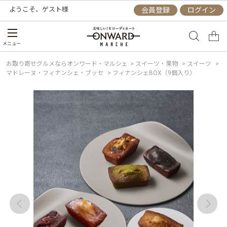
ようこそ、
ゲスト
様
会員登録
ログイン
メニュー
お取り寄せグルメならオンワード・マルシェ
>
スイーツ・果物
>
スイーツ
>
マドレーヌ・フィナンシェ・ブッセ
>
フィナンシェBOX（9個入り）