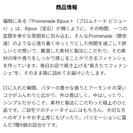
商品情報
福岡にある『Promenade Bijoux＋（プロムナード ビジュー
+）』は、Bijoux（宝石）が輝くように、その時間、一つの
空間を幸せな雰囲気に包み込む。そんなPromenade（散歩
道）のような心落ち着くゆっくりとした時間を過ごして欲
しいとの想いで、厳選した素材と製法にこだわり、その素
材の味や香りをしっかり感じることができるフィナンシェ
を作っています。毎日お店で焼き上げる”焼きたてフィナン
シェ”を、そのまま箱に詰めてお届けいたします。
口に入れた瞬間、バターの豊かな香りとアーモンドの深い
コクがふんわりと広がり、外は香ばしく、中はしっとり。
シンプルだからこそ、素材と製法にこだわった極上のひと
品です。ご自宅でのティータイムにはもちろん、大切な方
へのギフトやお手土産にもぴったり。バリエーションに富
んだ7種9個の詰合せです。