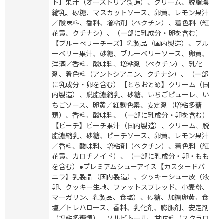
ト】果汁（オーストリア製造）、クリーム、脱脂濃
縮乳、砂糖、マスカットソース、卵黄、レモン果汁
／酸味料、香料、増粘剤（ペクチン）、着色料（紅
花黄、クチナシ）、（一部に乳成分・卵を含む）
【ブルーベリーチーズ】乳製品（国内製造）、ブル
ーベリー果汁、砂糖、ブルーベリーソース、卵黄、
洋酒／香料、酸味料、増粘剤（ペクチン）、乳化
剤、着色料（アントシアニン、クチナシ）、（一部
に乳成分・卵を含む）【とちおとめ】クリーム（国
内製造）、脱脂濃縮乳、砂糖、いちごピューレ、い
ちごソース、卵黄／紅麹色素、安定剤（増粘多糖
類）、香料、酸味料、（一部に乳成分・卵を含む）
【ピーチ】ピーチ果汁（国内製造）、クリーム、脱
脂濃縮乳、砂糖、ピーチソース、卵黄、レモン果汁
／香料、酸味料、増粘剤（ペクチン）、着色料（紅
花黄、カロチノイド）、（一部に乳成分・卵・もも
を含む）●プレミアムシューアイス【カスタードバ
ニラ】乳製品（国内製造）、クッキーシュー皮（液
卵、クッキー生地、ファットスプレッド、小麦粉、
マーガリン、乳製品、食塩）、砂糖、加糖卵黄、食
塩／トレハロース、香料、乳化剤、膨脹剤、安定剤
（増粘多糖類）、ソルビトール、甘味料（スクラロ