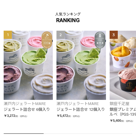
人気ランキング
RANKING
1
2
3
瀬戸内ジェラートMARE
瀬戸内ジェラートMARE
銀座千疋屋
ジェラート詰合せ 6個入り
ジェラート詰合せ 12個入り
銀座プレミア
ルベ（PGS-13
￥3,272
￥5,472
(税・送料込)
(税・送料込)
￥5,400
(税・送料込)