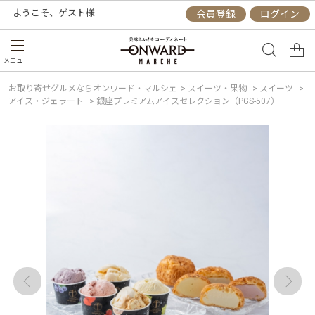
ようこそ、
ゲスト
様
会員登録
ログイン
メニュー
お取り寄せグルメならオンワード・マルシェ
>
スイーツ・果物
>
スイーツ
>
アイス・ジェラート
>
銀座プレミアムアイスセレクション（PGS-507）