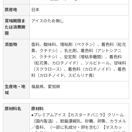
原産地
日本
賞味期限ま
アイスのため無し
たは消費期
限
添加物
香料、酸味料、増粘剤（ペクチン）、着色料（紅花
黄、クチナシ）、乳化剤、着色料（アントシアニ
ン、クチナシ）、安定剤（増粘多糖類）、着色料
（紅花黄、カロチノイド）、ソルビトール、甘味料
（スクラロース）、着色料（カロチノイド）、着色
料（カロチノイド、スピルリナ青）
生産地・地
福島県、愛知県
域
原材料名
原材料
●プレミアムアイス【カスタードバニラ】クリーム
（国内製造）、脱脂濃縮乳、砂糖、卵黄、カラメル
／香料、（一部に乳成分・卵を含む）【マスカッ