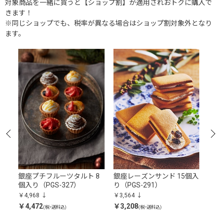
対象商品を一緒に買うと【ショップ割】が適用されおトクに購入で
きます！
※同じショップでも、税率が異なる場合はショップ割対象外となり
ます。
S-
銀座プチフルーツタルト 8
銀座レーズンサンド 15個入
銀
個入り（PGS-327）
り（PGS-291）
（P
￥4,968
￥3,564
￥4,
￥4,472
￥3,208
￥4,
(税・送料込)
(税・送料込)