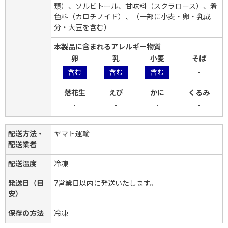
類）、ソルビトール、甘味料（スクラロース）、着
色料（カロチノイド）、（一部に小麦・卵・乳成
分・大豆を含む）
本製品に含まれるアレルギー物質
卵
乳
小麦
そば
含む
含む
含む
-
落花生
えび
かに
くるみ
-
-
-
-
配送方法・
ヤマト運輸
配送業者
配送温度
冷凍
発送日（目
7営業日以内に発送いたします。
安）
保存の方法
冷凍