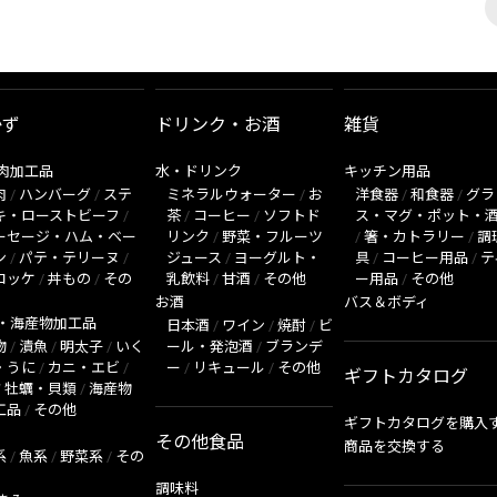
かず
ドリンク・お酒
雑貨
肉加工品
水・ドリンク
キッチン用品
肉
/
ハンバーグ
/
ステ
ミネラルウォーター
/
お
洋食器
/
和食器
/
グラ
キ・ローストビーフ
/
茶
/
コーヒー
/
ソフトド
ス・マグ・ポット・
ーセージ・ハム・ベー
リンク
/
野菜・フルーツ
/
箸・カトラリー
/
調
ン
/
パテ・テリーヌ
/
ジュース
/
ヨーグルト・
具
/
コーヒー用品
/
テ
ロッケ
/
丼もの
/
その
乳飲料
/
甘酒
/
その他
ー用品
/
その他
お酒
バス＆ボディ
・海産物加工品
日本酒
/
ワイン
/
焼酎
/
ビ
物
/
漬魚
/
明太子
/
いく
ール・発泡酒
/
ブランデ
・うに
/
カニ・エビ
/
ー
/
リキュール
/
その他
ギフトカタログ
/
牡蠣・貝類
/
海産物
工品
/
その他
ギフトカタログを購入
その他食品
商品を交換する
系
/
魚系
/
野菜系
/
その
調味料