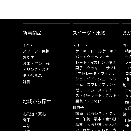
新着商品
スイーツ・果物
お
すべて
スイーツ
肉・
スイーツ・果物
ケーキ・ロールケーキ
/
精
バームクーヘン
/
チョコ
ー
おかず
レート
/
マカロン
/
焼き
ソ
お米・パン・麺
菓子・クッキー・サブレ
コ
ドリンク・お酒
/
マドレーヌ・フィナン
コ
その他食品
シェ
/
パイ・シュークリ
他
雑貨
ーム・スフレ
/
プリン・
魚介
ゼリー・ムース
/
アイ
干
ス・ジェラート
/
タルト
/
ら
地域から探す
栗菓子
/
その他
鰻
和菓子
加
饅頭・どら焼き
/
カステ
北海道・東北
鍋
ラ
/
羊羹・最中・金つば
/
関東
肉
葛餅・わらび餅
/
せんべ
他
中部
い
/
おかき・あられ・か