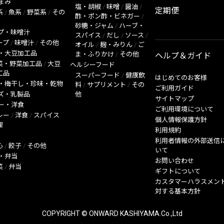
まみ
塩・胡椒
/
味噌
/
醤油
/
定期便
系
/
魚系
/
野菜系
/
その
酢・ポン酢・ビネガー
/
砂糖・ジャム
/
ハーブ・
プ・味噌汁
スパイス
/
だし
/
ソース
/
ープ
/
味噌汁
/
その他
オイル
/
麹・みりん
/
ご
・大豆加工品
ま・ふりかけ
/
その他
ヘルプ＆ガイド
菜・野菜加工品
/
大豆
ヘルシーフード
工品
スーパーフード
/
健康飲
はじめてのお客様
・梅干し・珍味・乾物
料
/
サプリメント
/
その
ご利用ガイド
ズ・乳製品
他
サイトマップ
ー・洋食
ご利用環境について
レー
/
洋食
/
スパイス
個人情報保護方針
理
利用規約
利用者情報の外部送信
心
/
餃子
/
その他
いて
・弁当
お問い合わせ
菜
/
弁当
ギフトについて
カスタマーハラスメン
対する基本方針
COPYRIGHT © ONWARD KASHIYAMA.Co.,Ltd