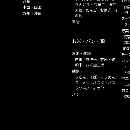
おつ
近畿
りんとう・豆菓子
/
抹茶
/
肉
中国・四国
大福
/
だんご
/
おはぎ
/
そ
他
九州・沖縄
の他
スー
果物
ス
野菜
野
お米・パン・麺
加
漬物
お米・雑穀
チー
白米
/
無洗米
/
玄米・雑
カレ
穀米
/
お米加工品
カ
麺類
料
うどん
/
そば
/
そうめん
/
中華
ラーメン
/
パスタ・パス
点
タソース
/
その他
惣菜
パン
惣