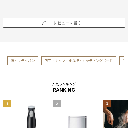
レビューを書く
鍋・フライパン
包丁・ナイフ・まな板・カッティングボード
保
人気ランキング
RANKING
1
2
3