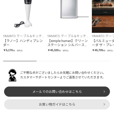
YAMATO テーブル&キッチ
YAMATO テーブル&キッチ
YAMATO テ
ン
ン
ン
【ラノー】ハンディブレン
【simple human】クリーン
【バルミュー
ダー
ステーション シルバーステ
ーダ ザ・プレ
ンレス ST4000
K10A-BK
￥5,170
￥45,320
￥45,705
(税・送料込)
(税・送料込)
(税・送料込)
ご不明な点がございましたらお気軽にお問い合わせください。
カスタマーサポートセンターよりご返答させていただきます。
メールでのお問い合わせはこちら
お買い物ガイドはこちら