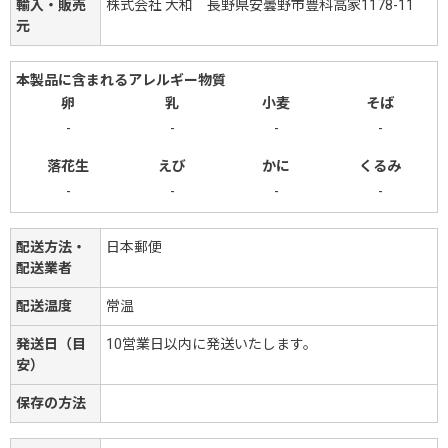
輸入・販売
株式会社 大和 長野県安曇野市豊科高家1178-11
元
本製品に含まれるアレルギー物質
卵
乳
小麦
そば
-
-
-
-
落花生
えび
かに
くるみ
-
-
-
-
配送方法・
日本郵便
配送業者
配送温度
常温
発送日（目
10営業日以内に発送いたします。
安）
保存の方法