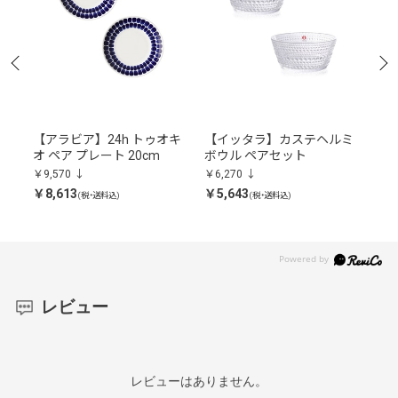
ーン
【アラビア】24h トゥオキ
【イッタラ】カステヘルミ
【
オ ペア プレート 20cm
ボウル ペアセット
ー
ッ
￥9,570
￥6,270
￥11
￥8,613
￥5,643
￥10
(税・送料込)
(税・送料込)
レビュー
レビューはありません。