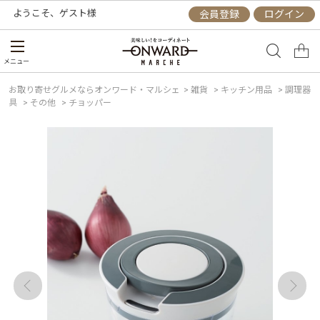
ようこそ、
ゲスト
様
会員登録
ログイン
メニュー
お取り寄せグルメならオンワード・マルシェ
>
雑貨
>
キッチン用品
>
調理器
具
>
その他
>
チョッパー