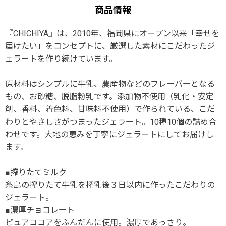
商品情報
『CHICHIYA』は、2010年、福岡県にオープン以来「幸せを
届けたい」をコンセプトに、厳選した素材にこだわったジ
ェラートを作り続けています。
原材料はシンプルに牛乳、農産物などのフレーバーとなる
もの、お砂糖、脱脂粉乳です。添加物不使用（乳化・安定
剤、香料、着色料、甘味料不使用）で作られている、こだ
わりとやさしさがつまったジェラート。10種10個の詰め合
わせです。大地の恵みを丁寧にジェラートにしてお届けし
ます。
■搾りたてミルク
糸島の搾りたて牛乳を搾乳後３日以内に作ったこだわりの
ジェラート。
■濃厚チョコレート
ピュアココアをふんだんに使用。濃厚であっさり。