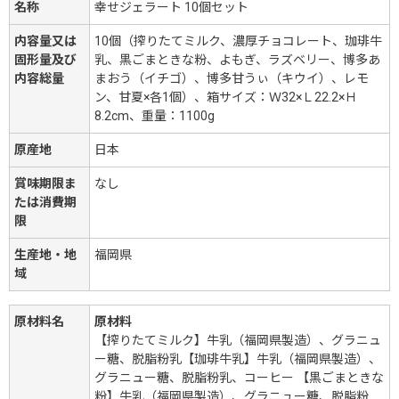
名称
幸せジェラート 10個セット
内容量又は
10個（搾りたてミルク、濃厚チョコレート、珈琲牛
固形量及び
乳、黒ごまときな粉、よもぎ、ラズベリー、博多あ
内容総量
まおう（イチゴ）、博多甘うぃ（キウイ）、レモ
ン、甘夏×各1個）、箱サイズ：Ｗ32×Ｌ22.2×Ｈ
8.2cm、重量：1100g
原産地
日本
賞味期限ま
なし
たは消費期
限
生産地・地
福岡県
域
原材料名
原材料
【搾りたてミルク】牛乳（福岡県製造）、グラニュ
ー糖、脱脂粉乳【珈琲牛乳】牛乳（福岡県製造）、
グラニュー糖、脱脂粉乳、コーヒー 【黒ごまときな
粉】牛乳（福岡県製造）、グラニュー糖、脱脂粉