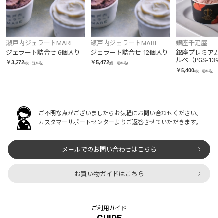
瀬戸内ジェラートMARE
瀬戸内ジェラートMARE
銀座千疋屋
ジェラート詰合せ 6個入り
ジェラート詰合せ 12個入り
銀座プレミア
ルベ（PGS-13
￥3,272
￥5,472
(税・送料込)
(税・送料込)
￥5,400
(税・送料込)
ご不明な点がございましたらお気軽にお問い合わせください。
カスタマーサポートセンターよりご返答させていただきます。
メールでのお問い合わせはこちら
お買い物ガイドはこちら
ご利用ガイド
GUIDE