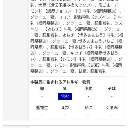
乳、大豆（遺伝子組み換えでない）、黒ごま、アー
モンド 【濃厚チョコレート】牛乳（福岡県製造）、
グラニュー糖、ココア、脱脂粉乳【ラズベリー】牛
乳（福岡県製造）、グラニュー糖、脱脂粉乳、ラズ
ベリー 【よもぎ 】牛乳（福岡県製造）、グラニュ
ー糖、脱脂粉乳、よもぎ 【博多あまおう】牛乳（福
岡県製造）､グラニュー糖､博多あまおういちご（福
岡県産）、脱脂粉乳【博多甘うぃ】牛乳（福岡県製
造）、グラニュー糖、キウイ（福岡県産博多甘う
ぃ）、脱脂粉乳【レモン】牛乳（福岡県製造）、グ
ラニュー糖、レモン、脱脂粉乳【甘夏】牛乳（福岡
県製造）、グラニュー糖、甘夏、脱脂粉乳
本製品に含まれるアレルギー物質
卵
乳
小麦
そば
-
含む
-
-
落花生
えび
かに
くるみ
-
-
-
-