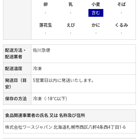
卵
乳
小麦
そば
-
-
含む
-
落花生
えび
かに
くるみ
-
-
-
-
配送方法・
佐川急便
配送業者
配送温度
冷凍
発送日（目
5営業日以内に発送いたします。
安）
保存の方法
冷凍（-18℃以下）
食品関連事業者の氏名 又は 名称及び住所
株式会社ワースジャパン 北海道札幌市西区八軒4条西4丁目1-6