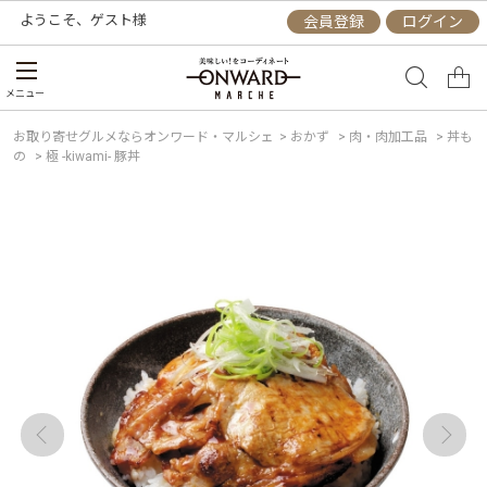
ようこそ、
ゲスト
様
会員登録
ログイン
メニュー
お取り寄せグルメならオンワード・マルシェ
>
おかず
>
肉・肉加工品
>
丼も
の
>
極 -kiwami- 豚丼