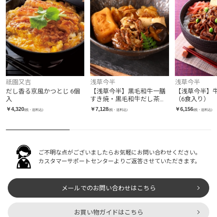
祇園又吉
浅草今半
浅草今半
だし香る京風かつとじ 6個
【浅草今半】黒毛和牛一膳
【浅草今半】
入
すき焼・黒毛和牛だし茶漬
（6食入り）
け（各2食入り）
￥4,320
￥7,128
￥6,156
(税・送料込)
(税・送料込)
(税・送料込)
ご不明な点がございましたらお気軽にお問い合わせください。
カスタマーサポートセンターよりご返答させていただきます。
メールでのお問い合わせはこちら
お買い物ガイドはこちら