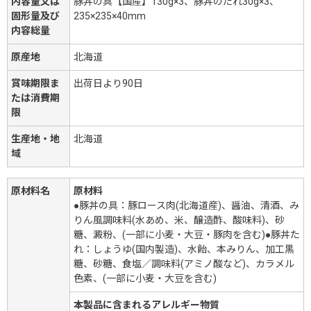
内容量又は
豚丼の具【国産】130g×3、豚丼のたれ30g×3、
固形量及び
235×235×40mm
内容総量
原産地
北海道
賞味期限ま
出荷日より90日
たは消費期
限
生産地・地
北海道
域
原材料名
原材料
●豚丼の具：豚ロース肉(北海道産)、醤油、清酒、み
りん風調味料(水あめ、米、醸造酢、酸味料)、砂
糖、澱粉、(一部に小麦・大豆・豚肉を含む)●豚丼た
れ：しょうゆ(国内製造)、水飴、本みりん、加工黒
糖、砂糖、食塩／調味料(アミノ酸など)、カラメル
色素、(一部に小麦・大豆を含む)
本製品に含まれるアレルギー物質