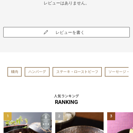
レビューはありません。
レビューを書く
精肉
ハンバーグ
ステーキ・ローストビーフ
ソーセージ・
人気ランキング
RANKING
1
2
3