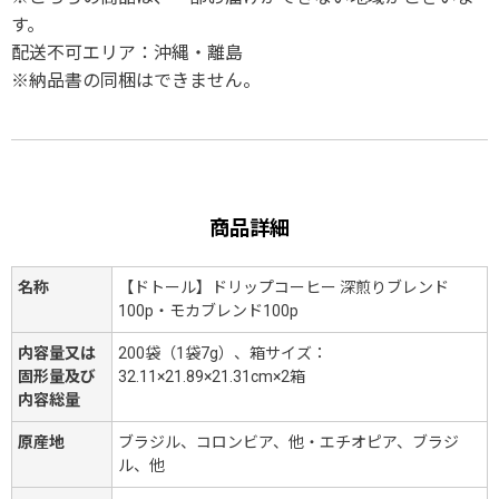
す。
配送不可エリア：沖縄・離島
※納品書の同梱はできません。
商品詳細
名称
【ドトール】ドリップコーヒー 深煎りブレンド
100p・モカブレンド100p
内容量又は
200袋（1袋7g）、箱サイズ：
固形量及び
32.11×21.89×21.31cm×2箱
内容総量
原産地
ブラジル、コロンビア、他・エチオピア、ブラジ
ル、他