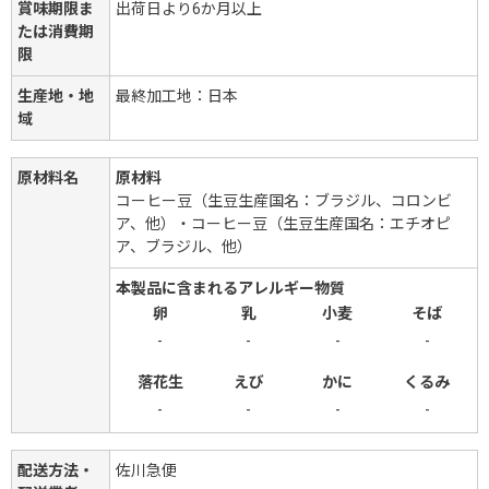
賞味期限ま
出荷日より6か月以上
たは消費期
限
生産地・地
最終加工地：日本
域
原材料名
原材料
コーヒー豆（生豆生産国名：ブラジル、コロンビ
ア、他）・コーヒー豆（生豆生産国名：エチオピ
ア、ブラジル、他）
本製品に含まれるアレルギー物質
卵
乳
小麦
そば
-
-
-
-
落花生
えび
かに
くるみ
-
-
-
-
配送方法・
佐川急便