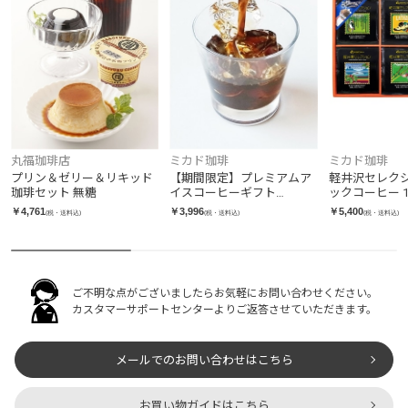
丸福珈琲店
ミカド珈琲
ミカド珈琲
プリン＆ゼリー＆リキッド
【期間限定】プレミアムア
軽井沢セレクシ
珈琲セット 無糖
イスコーヒーギフト
ックコーヒー 
（720ml×2本）
￥4,761
￥3,996
￥5,400
(税・送料込)
(税・送料込)
(税・送料込)
ご不明な点がございましたらお気軽にお問い合わせください。
カスタマーサポートセンターよりご返答させていただきます。
メールでのお問い合わせはこちら
お買い物ガイドはこちら