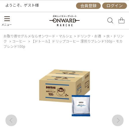
ようこそ、
ゲスト
様
会員登録
ログイン
メニュー
お取り寄せグルメならオンワード・マルシェ
>
ドリンク・お酒
>
水・ドリン
ク
>
コーヒー
>
【ドトール】ドリップコーヒー 深煎りブレンド100p・モカ
ブレンド100p