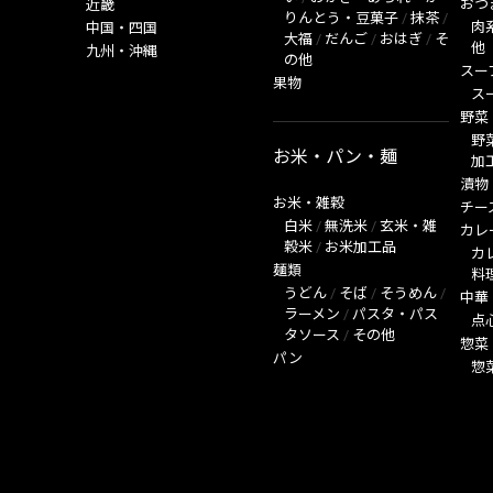
おつ
近畿
りんとう・豆菓子
/
抹茶
/
肉
中国・四国
大福
/
だんご
/
おはぎ
/
そ
他
九州・沖縄
の他
スー
果物
ス
野菜
野
お米・パン・麺
加
漬物
お米・雑穀
チー
白米
/
無洗米
/
玄米・雑
カレ
穀米
/
お米加工品
カ
麺類
料
うどん
/
そば
/
そうめん
/
中華
ラーメン
/
パスタ・パス
点
タソース
/
その他
惣菜
パン
惣