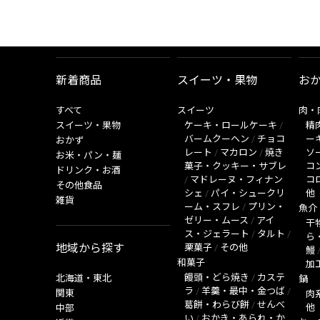
新着商品
スイーツ・果物
お
すべて
スイーツ
肉・
スイーツ・果物
ケーキ・ロールケーキ
/
精
バームクーヘン
/
チョコ
ー
おかず
レート
/
マカロン
/
焼き
ソ
お米・パン・麺
菓子・クッキー・サブレ
コ
ドリンク・お酒
/
マドレーヌ・フィナン
コ
その他食品
シェ
/
パイ・シュークリ
他
雑貨
ーム・スフレ
/
プリン・
魚介
ゼリー・ムース
/
アイ
干
ス・ジェラート
/
タルト
/
ら
地域から探す
栗菓子
/
その他
鰻
和菓子
加
饅頭・どら焼き
/
カステ
北海道・東北
鍋
ラ
/
羊羹・最中・金つば
/
関東
肉
葛餅・わらび餅
/
せんべ
他
中部
い
/
おかき・あられ・か