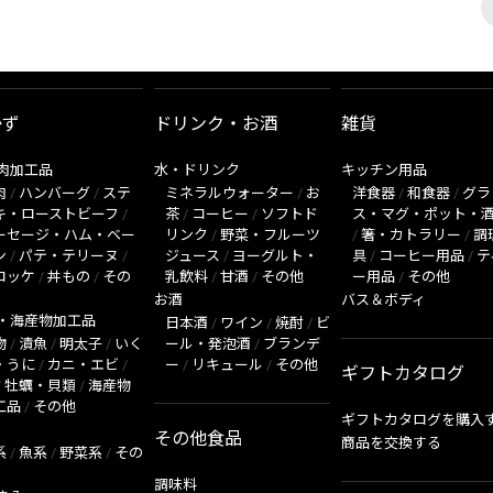
かず
ドリンク・お酒
雑貨
肉加工品
水・ドリンク
キッチン用品
肉
/
ハンバーグ
/
ステ
ミネラルウォーター
/
お
洋食器
/
和食器
/
グラ
キ・ローストビーフ
/
茶
/
コーヒー
/
ソフトド
ス・マグ・ポット・
ーセージ・ハム・ベー
リンク
/
野菜・フルーツ
/
箸・カトラリー
/
調
ン
/
パテ・テリーヌ
/
ジュース
/
ヨーグルト・
具
/
コーヒー用品
/
テ
ロッケ
/
丼もの
/
その
乳飲料
/
甘酒
/
その他
ー用品
/
その他
お酒
バス＆ボディ
・海産物加工品
日本酒
/
ワイン
/
焼酎
/
ビ
物
/
漬魚
/
明太子
/
いく
ール・発泡酒
/
ブランデ
・うに
/
カニ・エビ
/
ー
/
リキュール
/
その他
ギフトカタログ
/
牡蠣・貝類
/
海産物
工品
/
その他
ギフトカタログを購入
その他食品
商品を交換する
系
/
魚系
/
野菜系
/
その
調味料