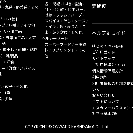
まみ
塩・胡椒
/
味噌
/
醤油
/
定期便
系
/
魚系
/
野菜系
/
その
酢・ポン酢・ビネガー
/
砂糖・ジャム
/
ハーブ・
プ・味噌汁
スパイス
/
だし
/
ソース
/
ープ
/
味噌汁
/
その他
オイル
/
麹・みりん
/
ご
・大豆加工品
ま・ふりかけ
/
その他
ヘルプ＆ガイド
菜・野菜加工品
/
大豆
ヘルシーフード
工品
スーパーフード
/
健康飲
はじめてのお客様
・梅干し・珍味・乾物
料
/
サプリメント
/
その
ご利用ガイド
ズ・乳製品
他
サイトマップ
ー・洋食
ご利用環境について
レー
/
洋食
/
スパイス
個人情報保護方針
理
利用規約
利用者情報の外部送信
心
/
餃子
/
その他
いて
・弁当
お問い合わせ
菜
/
弁当
ギフトについて
カスタマーハラスメン
対する基本方針
COPYRIGHT © ONWARD KASHIYAMA.Co.,Ltd