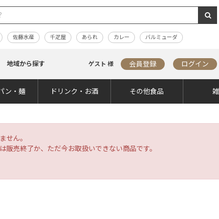
佐藤水産
千疋屋
あられ
カレー
バルミューダ
地域から探す
会員登録
ログイン
ゲスト 様
パン・麺
ドリンク・お酒
その他食品
ません。
は販売終了か、ただ今お取扱いできない商品です。