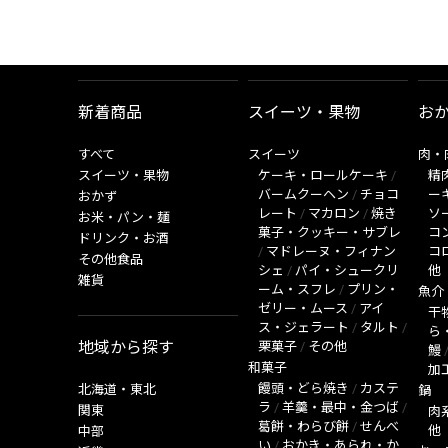
新着商品
スイーツ・果物
お
すべて
スイーツ
肉・
スイーツ・果物
ケーキ・ロールケーキ
/
精
バームクーヘン
/
チョコ
ー
おかず
レート
/
マカロン
/
焼き
ソ
お米・パン・麺
菓子・クッキー・サブレ
コ
ドリンク・お酒
/
マドレーヌ・フィナン
コ
その他食品
シェ
/
パイ・シュークリ
他
雑貨
ーム・スフレ
/
プリン・
魚介
ゼリー・ムース
/
アイ
干
ス・ジェラート
/
タルト
/
ら
地域から探す
栗菓子
/
その他
鰻
和菓子
加
饅頭・どら焼き
/
カステ
北海道・東北
鍋
ラ
/
羊羹・最中・金つば
/
関東
肉
葛餅・わらび餅
/
せんべ
他
中部
い
/
おかき・あられ・か