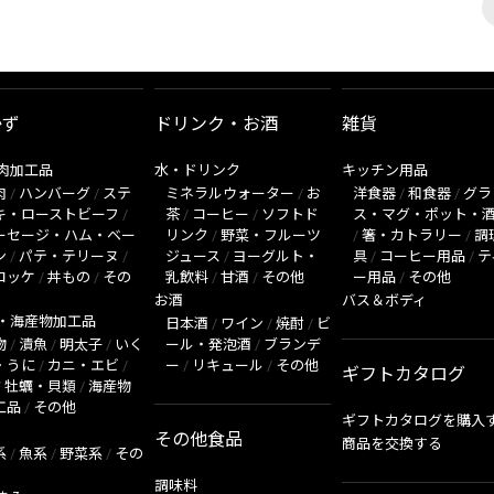
かず
ドリンク・お酒
雑貨
肉加工品
水・ドリンク
キッチン用品
肉
/
ハンバーグ
/
ステ
ミネラルウォーター
/
お
洋食器
/
和食器
/
グラ
キ・ローストビーフ
/
茶
/
コーヒー
/
ソフトド
ス・マグ・ポット・
ーセージ・ハム・ベー
リンク
/
野菜・フルーツ
/
箸・カトラリー
/
調
ン
/
パテ・テリーヌ
/
ジュース
/
ヨーグルト・
具
/
コーヒー用品
/
テ
ロッケ
/
丼もの
/
その
乳飲料
/
甘酒
/
その他
ー用品
/
その他
お酒
バス＆ボディ
・海産物加工品
日本酒
/
ワイン
/
焼酎
/
ビ
物
/
漬魚
/
明太子
/
いく
ール・発泡酒
/
ブランデ
・うに
/
カニ・エビ
/
ー
/
リキュール
/
その他
ギフトカタログ
/
牡蠣・貝類
/
海産物
工品
/
その他
ギフトカタログを購入
その他食品
商品を交換する
系
/
魚系
/
野菜系
/
その
調味料