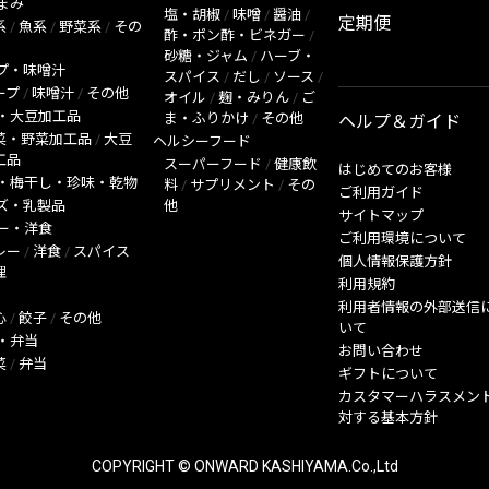
まみ
塩・胡椒
/
味噌
/
醤油
/
定期便
系
/
魚系
/
野菜系
/
その
酢・ポン酢・ビネガー
/
砂糖・ジャム
/
ハーブ・
プ・味噌汁
スパイス
/
だし
/
ソース
/
ープ
/
味噌汁
/
その他
オイル
/
麹・みりん
/
ご
・大豆加工品
ま・ふりかけ
/
その他
ヘルプ＆ガイド
菜・野菜加工品
/
大豆
ヘルシーフード
工品
スーパーフード
/
健康飲
はじめてのお客様
・梅干し・珍味・乾物
料
/
サプリメント
/
その
ご利用ガイド
ズ・乳製品
他
サイトマップ
ー・洋食
ご利用環境について
レー
/
洋食
/
スパイス
個人情報保護方針
理
利用規約
利用者情報の外部送信
心
/
餃子
/
その他
いて
・弁当
お問い合わせ
菜
/
弁当
ギフトについて
カスタマーハラスメン
対する基本方針
COPYRIGHT © ONWARD KASHIYAMA.Co.,Ltd