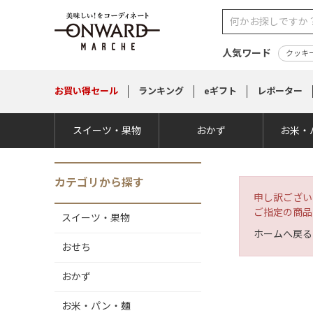
人気ワード
クッキ
お買い得
セール
ランキング
eギフト
レポーター
スイーツ・果物
おかず
お米・
カテゴリから探す
申し訳ござい
ご指定の商品
スイーツ・果物
ホームへ戻る
おせち
おかず
お米・パン・麺