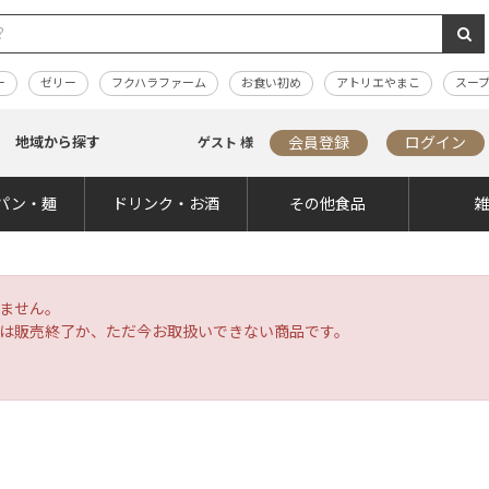
ー
ゼリー
フクハラファーム
お食い初め
アトリエやまこ
スー
地域から探す
会員登録
ログイン
ゲスト 様
パン・麺
ドリンク・お酒
その他食品
ません。
は販売終了か、ただ今お取扱いできない商品です。