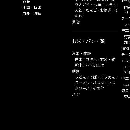
おつ
近畿
りんとう・豆菓子
/
抹茶
/
肉
中国・四国
大福
/
だんご
/
おはぎ
/
そ
他
九州・沖縄
の他
スー
果物
ス
野菜
野
お米・パン・麺
加
漬物
お米・雑穀
チー
白米
/
無洗米
/
玄米・雑
カレ
穀米
/
お米加工品
カ
麺類
料
うどん
/
そば
/
そうめん
/
中華
ラーメン
/
パスタ・パス
点
タソース
/
その他
惣菜
パン
惣