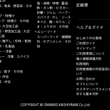
まみ
塩・胡椒
/
味噌
/
醤油
/
定期便
系
/
魚系
/
野菜系
/
その
酢・ポン酢・ビネガー
/
砂糖・ジャム
/
ハーブ・
プ・味噌汁
スパイス
/
だし
/
ソース
/
ープ
/
味噌汁
/
その他
オイル
/
麹・みりん
/
ご
・大豆加工品
ま・ふりかけ
/
その他
ヘルプ＆ガイド
菜・野菜加工品
/
大豆
ヘルシーフード
工品
スーパーフード
/
健康飲
はじめてのお客様
・梅干し・珍味・乾物
料
/
サプリメント
/
その
ご利用ガイド
ズ・乳製品
他
サイトマップ
ー・洋食
ご利用環境について
レー
/
洋食
/
スパイス
個人情報保護方針
理
利用規約
利用者情報の外部送信
心
/
餃子
/
その他
いて
・弁当
お問い合わせ
菜
/
弁当
ギフトについて
カスタマーハラスメン
対する基本方針
COPYRIGHT © ONWARD KASHIYAMA.Co.,Ltd