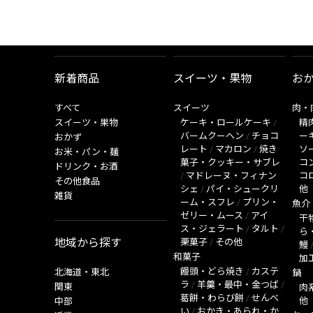
新着商品
スイーツ・果物
お
すべて
スイーツ
肉・
スイーツ・果物
ケーキ・ロールケーキ
/
精
バームクーヘン
/
チョコ
ー
おかず
レート
/
マカロン
/
焼き
ソ
お米・パン・麺
菓子・クッキー・サブレ
コ
ドリンク・お酒
/
マドレーヌ・フィナン
コ
その他食品
シェ
/
パイ・シュークリ
他
雑貨
ーム・スフレ
/
プリン・
魚介
ゼリー・ムース
/
アイ
干
ス・ジェラート
/
タルト
/
ら
地域から探す
栗菓子
/
その他
鰻
和菓子
加
饅頭・どら焼き
/
カステ
北海道・東北
鍋
ラ
/
羊羹・最中・金つば
/
関東
肉
葛餅・わらび餅
/
せんべ
他
中部
い
/
おかき・あられ・か