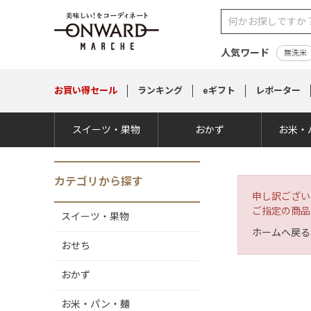
人気ワード
無洗米
お買い得
セール
ランキング
eギフト
レポーター
スイーツ・果物
おかず
お米・
カテゴリから探す
申し訳ござい
ご指定の商品
スイーツ・果物
ホームへ戻る
おせち
おかず
お米・パン・麺