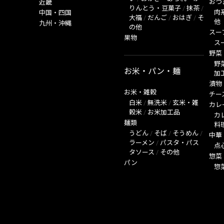
おつ
近畿
りんとう・豆菓子
/
抹茶
/
肉
中国・四国
大福
/
だんご
/
おはぎ
/
そ
他
九州・沖縄
の他
スー
果物
ス
野菜
野
お米・パン・麺
加
漬物
お米・雑穀
チー
白米
/
無洗米
/
玄米・雑
カレ
穀米
/
お米加工品
カ
麺類
料
うどん
/
そば
/
そうめん
/
中華
ラーメン
/
パスタ・パス
点
タソース
/
その他
惣菜
パン
惣