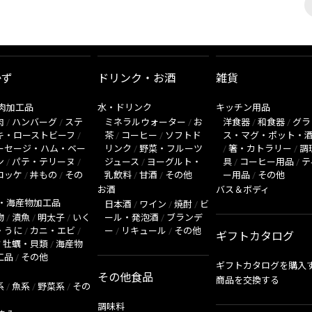
かず
ドリンク・お酒
雑貨
肉加工品
水・ドリンク
キッチン用品
肉
/
ハンバーグ
/
ステ
ミネラルウォーター
/
お
洋食器
/
和食器
/
グラ
キ・ローストビーフ
/
茶
/
コーヒー
/
ソフトド
ス・マグ・ポット・
ーセージ・ハム・ベー
リンク
/
野菜・フルーツ
/
箸・カトラリー
/
調
ン
/
パテ・テリーヌ
/
ジュース
/
ヨーグルト・
具
/
コーヒー用品
/
テ
ロッケ
/
丼もの
/
その
乳飲料
/
甘酒
/
その他
ー用品
/
その他
お酒
バス＆ボディ
・海産物加工品
日本酒
/
ワイン
/
焼酎
/
ビ
物
/
漬魚
/
明太子
/
いく
ール・発泡酒
/
ブランデ
・うに
/
カニ・エビ
/
ー
/
リキュール
/
その他
ギフトカタログ
/
牡蠣・貝類
/
海産物
工品
/
その他
ギフトカタログを購入
その他食品
商品を交換する
系
/
魚系
/
野菜系
/
その
調味料