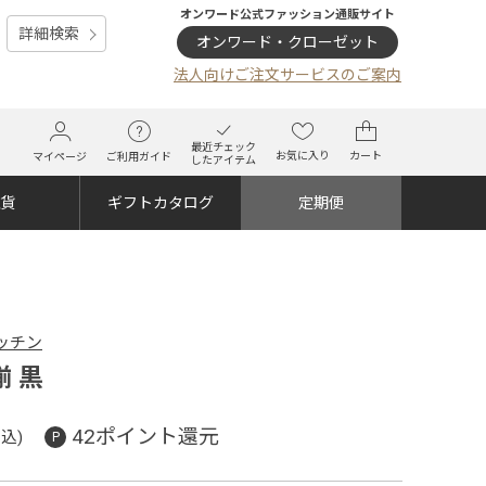
オンワード公式ファッション通販サイト
詳細検索
オンワード・クローゼット
法人向けご注文サービスのご案内
最近チェック
お気に入り
カート
マイページ
ご利用ガイド
したアイテム
雑貨
ギフトカタログ
定期便
キッチン
 黒
42ポイント還元
込)