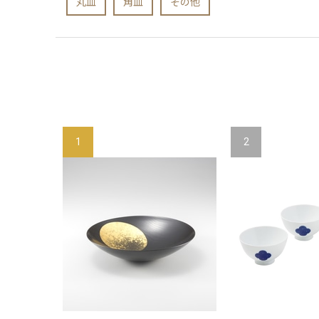
丸皿
角皿
その他
1
2