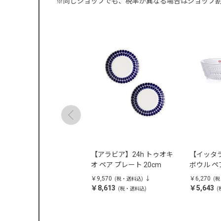
※同じショップでも、税率が異なる場合はショップ
柳宗理】 ティースプーン5
【アラビア】24h トゥオキ
【イッタ
セット
オ ペア プレート 20cm
ボウル ペ
,070
￥9,570
￥6,270
(税・送料込)
(税・送料込)
(
3,663
￥8,613
￥5,643
(税・送料込)
(税・送料込)
(