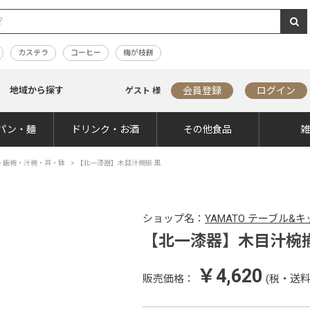
カステラ
コーヒー
梅が枝餅
地域から探す
会員登録
ログイン
ゲスト 様
パン・麺
ドリンク・お酒
その他食品
>
飯椀・汁椀・丼・鉢
>
【北一漆器】木目汁椀揃 黒
ショップ名：
YAMATO テーブル&
【北一漆器】木目汁椀揃
￥4,620
販売価格：
(税・送料