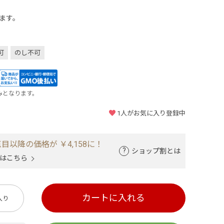
ます。
可
のし不可
みとなります。
1
人がお気に入り登録中
目以降の価格が ￥4,158に！
ショップ割とは
はこちら
カートに入れる
入り