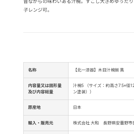
昔ながらの味わいある汁椀。すこし大きめゆったり
子レンジ可。
名称
【北一漆器】木目汁椀揃 黒
内容量又は固形量
汁椀5 （サイズ：約高さ7.5×径1
及び内容総量
ン塗装））
原産地
日本
輸入・販売元
株式会社 大和 長野県安曇野市豊科