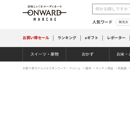
人気ワード
無洗米
お買い得
セール
ランキング
eギフト
レポーター
スイーツ・果物
おかず
お米・
お取り寄せグルメならオンワード・マルシェ
>
雑貨
>
キッチン用品
>
和食器