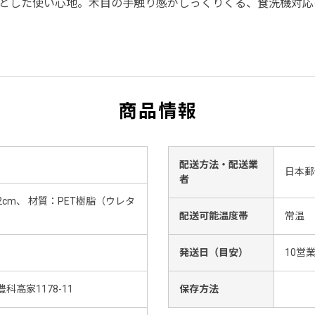
とした使い心地。木目の手触り感がしっくりくる、食洗機対応
商品情報
配送方法・配送業
日本郵
者
2cm、 材質：PET樹脂（ウレタ
配送可能温度帯
常温
発送日（目安）
10営
高家1178-11
保存方法