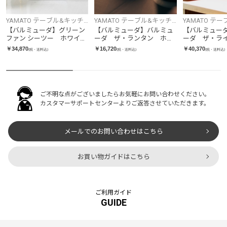
YAMATO テーブル&キッチ
YAMATO テーブル&キッチ
YAMATO テ
ン
ン
ン
【バルミューダ】グリーン
【バルミューダ】バルミュ
【バルミュー
ファン シーツー ホワイ
ーダ ザ・ランタン ホワ
ーダ ザ・ラ
ト A02A-WK
イト L02A-WH
ク L03A-BK
￥34,870
￥16,720
￥40,370
(税・送料込)
(税・送料込)
(税・送料込)
ご不明な点がございましたらお気軽にお問い合わせください。
カスタマーサポートセンターよりご返答させていただきます。
メールでのお問い合わせはこちら
お買い物ガイドはこちら
ご利用ガイド
GUIDE