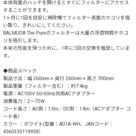
本体背面のハッチを開けるとすぐにフィルターにアクセス
することができます。
1ヶ月に1回を目安に掃除機でフィルター表面のホコリを吸
い取り、きれいにしてください。
BALMUDA The Pureのフィルターは大量の浮遊物質やホコ
リを吸引します。
本来の性能を保つために、1年に1回の交換を推奨していま
す。
◆商品スペック
製品寸法：幅 260mm × 奥行 260mm × 高さ 700mm
製品重量（フィルター含む）：約7.4kg
電源：AC100V 50/60Hz共用ACアダプター
消費電力：2～72W
コード長さ：AC側：1.0m／DC側：1.8m（ACアダプター コ
ード長）
カラー
：ホワイト(型番：A01A-WH、JANコード：
4560330119958）