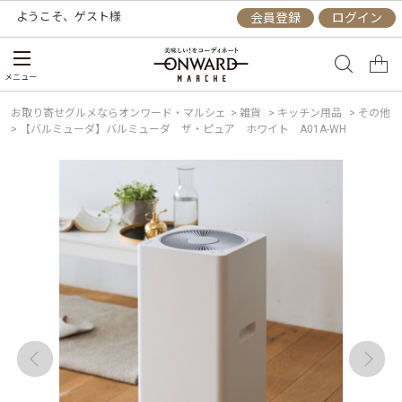
ようこそ、
ゲスト
様
会員登録
ログイン
メニュー
お取り寄せグルメならオンワード・マルシェ
>
雑貨
>
キッチン用品
>
その他
>
【バルミューダ】バルミューダ ザ・ピュア ホワイト A01A-WH