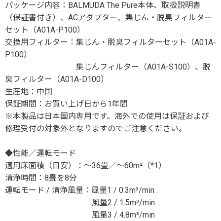
パッケージ内容：BALMUDA The Pure本体、取扱説明書
（保証書付き）、ACアダプター、集じん・脱臭フィルター
セット（A01A-P100）
交換用フィルター：集じん・脱臭フィルターセット（A01A-
P100）
集じんフィルター（A01A-S100）、脱
臭フィルター（A01A-D100）
生産地：中国
保証期間：お買い上げ日から1年間
※本製品は日本国内専用です。海外での使用は保証および
修理受付の対象外となりますのでご注意ください。
◆性能／運転モード
適用床面積（目安）：～36畳／～60m²（*1）
清浄時間：8畳を8分
運転モード / 清浄風量：風量1 / 0.3m³/min
風量2 / 1.5m³/min
風量3 / 4.8m³/min