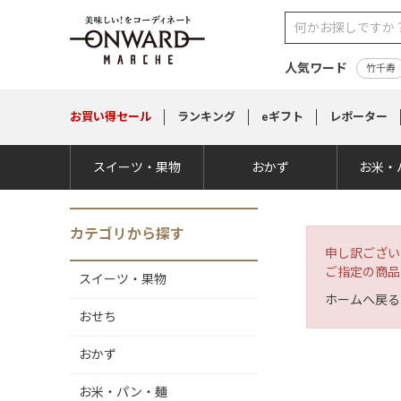
人気ワード
竹千寿
お買い得
セール
ランキング
eギフト
レポーター
スイーツ・果物
おかず
お米・
カテゴリから探す
申し訳ござい
ご指定の商品
スイーツ・果物
ホームへ戻る
おせち
おかず
お米・パン・麺