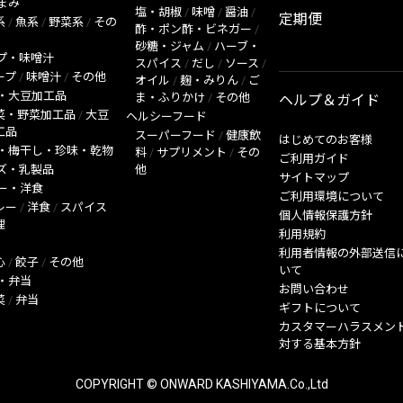
まみ
塩・胡椒
/
味噌
/
醤油
/
定期便
系
/
魚系
/
野菜系
/
その
酢・ポン酢・ビネガー
/
砂糖・ジャム
/
ハーブ・
プ・味噌汁
スパイス
/
だし
/
ソース
/
ープ
/
味噌汁
/
その他
オイル
/
麹・みりん
/
ご
・大豆加工品
ま・ふりかけ
/
その他
ヘルプ＆ガイド
菜・野菜加工品
/
大豆
ヘルシーフード
工品
スーパーフード
/
健康飲
はじめてのお客様
・梅干し・珍味・乾物
料
/
サプリメント
/
その
ご利用ガイド
ズ・乳製品
他
サイトマップ
ー・洋食
ご利用環境について
レー
/
洋食
/
スパイス
個人情報保護方針
理
利用規約
利用者情報の外部送信
心
/
餃子
/
その他
いて
・弁当
お問い合わせ
菜
/
弁当
ギフトについて
カスタマーハラスメン
対する基本方針
COPYRIGHT © ONWARD KASHIYAMA.Co.,Ltd