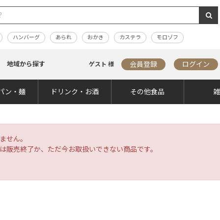
ハンバーグ
あられ
おかき
カステラ
モロゾフ
地域から探す
会員登録
ログイン
ゲスト 様
パン・麺
ドリンク・お酒
その他食品
ません。
は販売終了か、ただ今お取扱いできない商品です。