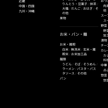
おつ
近畿
りんとう・豆菓子
/
抹茶
/
肉
中国・四国
大福
/
だんご
/
おはぎ
/
そ
他
九州・沖縄
の他
スー
果物
ス
野菜
野
お米・パン・麺
加
漬物
お米・雑穀
チー
白米
/
無洗米
/
玄米・雑
カレ
穀米
/
お米加工品
カ
麺類
料
うどん
/
そば
/
そうめん
/
中華
ラーメン
/
パスタ・パス
点
タソース
/
その他
惣菜
パン
惣