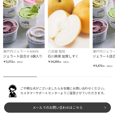
瀬戸内ジェラートMARE
八百屋 堀他
瀬戸内ジェラー
ジェラート詰合せ 6個入り
石川県産 加賀しずく
ジェラート詰合
￥3,272
￥14,202
(税・送料込)
(税・送料込)
￥5,472
(税・送料込)
ご不明な点がございましたらお気軽にお問い合わせください。
カスタマーサポートセンターよりご返答させていただきます。
メールでのお問い合わせはこちら