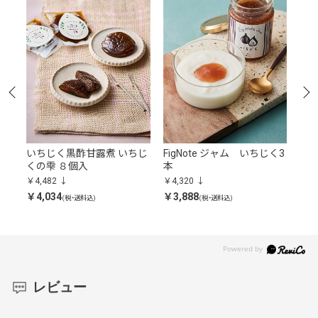
ベ
いちじく黒酢甘露煮 いちじ
FigNote ジャム いちじく3
Fi
くの雫 ８個入
本
リー
￥4,482
￥4,320
￥3,
￥4,034
￥3,888
￥3,
(税・送料込)
(税・送料込)
レビュー