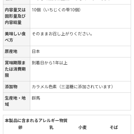
内容量又は
10個（いちじくの雫10個）
固形量及び
内容総量
美味しい食
そのままお召し上がりください。
べ方
原産地
日本
賞味期限ま
到着日から1年以上
たは消費期
限
添加物
カラメル色素（三温糖に添加されています）
生産地・地
群馬
域
本製品に含まれるアレルギー物質
卵
乳
小麦
そば