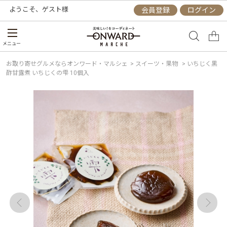
ようこそ、
ゲスト
様
会員登録
ログイン
メニュー
お取り寄せグルメならオンワード・マルシェ
>
スイーツ・果物
>
いちじく黒
酢甘露煮 いちじくの雫 10個入