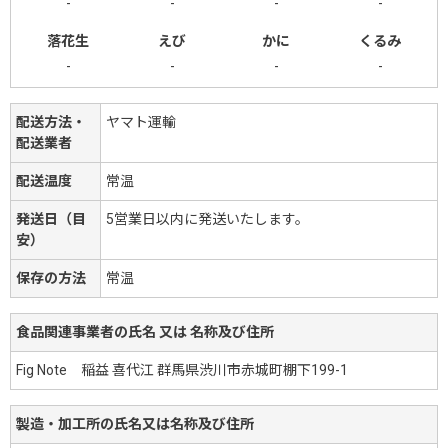
-
-
-
-
落花生
えび
かに
くるみ
-
-
-
-
配送方法・
ヤマト運輸
配送業者
配送温度
常温
発送日（目
5営業日以内に発送いたします。
安）
保存の方法
常温
食品関連事業者の氏名 又は 名称及び住所
Fig Note 稲益 喜代江 群馬県渋川市赤城町棚下199-1
製造・加工所の氏名又は名称及び住所