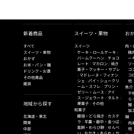
新着商品
スイーツ・果物
お
すべて
スイーツ
肉・
スイーツ・果物
ケーキ・ロールケーキ
/
精
バームクーヘン
/
チョコ
ー
おかず
レート
/
マカロン
/
焼き
ソ
お米・パン・麺
菓子・クッキー・サブレ
コ
ドリンク・お酒
/
マドレーヌ・フィナン
コ
その他食品
シェ
/
パイ・シュークリ
他
雑貨
ーム・スフレ
/
プリン・
魚介
ゼリー・ムース
/
アイ
干
ス・ジェラート
/
タルト
/
ら
地域から探す
栗菓子
/
その他
鰻
和菓子
加
饅頭・どら焼き
/
カステ
北海道・東北
鍋
ラ
/
羊羹・最中・金つば
/
関東
肉
葛餅・わらび餅
/
せんべ
他
中部
い
/
おかき・あられ・か