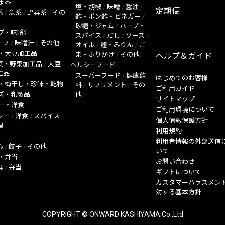
まみ
塩・胡椒
/
味噌
/
醤油
/
定期便
系
/
魚系
/
野菜系
/
その
酢・ポン酢・ビネガー
/
砂糖・ジャム
/
ハーブ・
プ・味噌汁
スパイス
/
だし
/
ソース
/
ープ
/
味噌汁
/
その他
オイル
/
麹・みりん
/
ご
・大豆加工品
ま・ふりかけ
/
その他
ヘルプ＆ガイド
菜・野菜加工品
/
大豆
ヘルシーフード
工品
スーパーフード
/
健康飲
はじめてのお客様
・梅干し・珍味・乾物
料
/
サプリメント
/
その
ご利用ガイド
ズ・乳製品
他
サイトマップ
ー・洋食
ご利用環境について
レー
/
洋食
/
スパイス
個人情報保護方針
理
利用規約
利用者情報の外部送信
心
/
餃子
/
その他
いて
・弁当
お問い合わせ
菜
/
弁当
ギフトについて
カスタマーハラスメン
対する基本方針
COPYRIGHT © ONWARD KASHIYAMA.Co.,Ltd