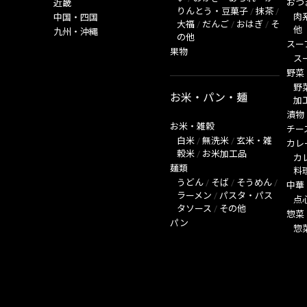
おつ
近畿
りんとう・豆菓子
/
抹茶
/
肉
中国・四国
大福
/
だんご
/
おはぎ
/
そ
他
九州・沖縄
の他
スー
果物
ス
野菜
野
お米・パン・麺
加
漬物
お米・雑穀
チー
白米
/
無洗米
/
玄米・雑
カレ
穀米
/
お米加工品
カ
麺類
料
うどん
/
そば
/
そうめん
/
中華
ラーメン
/
パスタ・パス
点
タソース
/
その他
惣菜
パン
惣