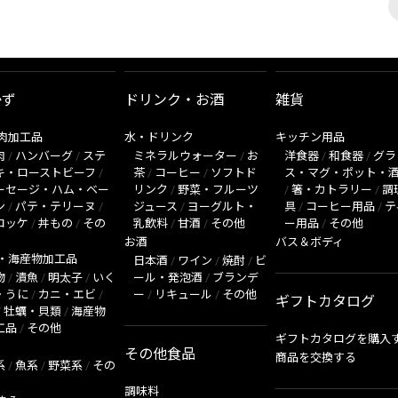
かず
ドリンク・お酒
雑貨
肉加工品
水・ドリンク
キッチン用品
肉
/
ハンバーグ
/
ステ
ミネラルウォーター
/
お
洋食器
/
和食器
/
グラ
キ・ローストビーフ
/
茶
/
コーヒー
/
ソフトド
ス・マグ・ポット・
ーセージ・ハム・ベー
リンク
/
野菜・フルーツ
/
箸・カトラリー
/
調
ン
/
パテ・テリーヌ
/
ジュース
/
ヨーグルト・
具
/
コーヒー用品
/
テ
ロッケ
/
丼もの
/
その
乳飲料
/
甘酒
/
その他
ー用品
/
その他
お酒
バス＆ボディ
・海産物加工品
日本酒
/
ワイン
/
焼酎
/
ビ
物
/
漬魚
/
明太子
/
いく
ール・発泡酒
/
ブランデ
・うに
/
カニ・エビ
/
ー
/
リキュール
/
その他
ギフトカタログ
/
牡蠣・貝類
/
海産物
工品
/
その他
ギフトカタログを購入
その他食品
商品を交換する
系
/
魚系
/
野菜系
/
その
調味料