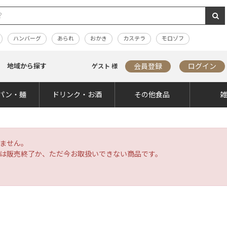
ハンバーグ
あられ
おかき
カステラ
モロゾフ
地域から探す
会員登録
ログイン
ゲスト 様
パン・麺
ドリンク・お酒
その他食品
ません。
は販売終了か、ただ今お取扱いできない商品です。