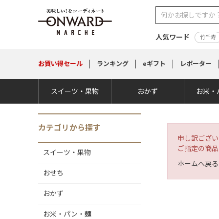
人気ワード
竹千寿
お買い得
セール
ランキング
eギフト
レポーター
スイーツ・果物
おかず
お米・
カテゴリから探す
申し訳ござい
ご指定の商品
スイーツ・果物
ホームへ戻る
おせち
おかず
お米・パン・麺