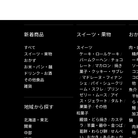
新着商品
スイーツ・果物
お
すべて
スイーツ
肉・
スイーツ・果物
ケーキ・ロールケーキ
/
精
バームクーヘン
/
チョコ
ー
おかず
レート
/
マカロン
/
焼き
ソ
お米・パン・麺
菓子・クッキー・サブレ
コ
ドリンク・お酒
/
マドレーヌ・フィナン
コ
その他食品
シェ
/
パイ・シュークリ
他
雑貨
ーム・スフレ
/
プリン・
魚介
ゼリー・ムース
/
アイ
干
ス・ジェラート
/
タルト
/
ら
地域から探す
栗菓子
/
その他
鰻
和菓子
加
饅頭・どら焼き
/
カステ
北海道・東北
鍋
ラ
/
羊羹・最中・金つば
/
関東
肉
葛餅・わらび餅
/
せんべ
他
中部
い
/
おかき・あられ・か