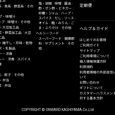
まみ
塩・胡椒
/
味噌
/
醤油
/
定期便
系
/
魚系
/
野菜系
/
その
酢・ポン酢・ビネガー
/
砂糖・ジャム
/
ハーブ・
プ・味噌汁
スパイス
/
だし
/
ソース
/
ープ
/
味噌汁
/
その他
オイル
/
麹・みりん
/
ご
・大豆加工品
ま・ふりかけ
/
その他
ヘルプ＆ガイド
菜・野菜加工品
/
大豆
ヘルシーフード
工品
スーパーフード
/
健康飲
はじめてのお客様
・梅干し・珍味・乾物
料
/
サプリメント
/
その
ご利用ガイド
ズ・乳製品
他
サイトマップ
ー・洋食
ご利用環境について
レー
/
洋食
/
スパイス
個人情報保護方針
理
利用規約
利用者情報の外部送信
心
/
餃子
/
その他
いて
・弁当
お問い合わせ
菜
/
弁当
ギフトについて
カスタマーハラスメン
対する基本方針
COPYRIGHT © ONWARD KASHIYAMA.Co.,Ltd