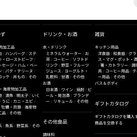
かず
ドリンク・お酒
雑貨
肉加工品
水・ドリンク
キッチン用品
肉
/
ハンバーグ
/
ステ
ミネラルウォーター
/
お
洋食器
/
和食器
/
グラ
キ・ローストビーフ
/
茶
/
コーヒー
/
ソフトド
ス・マグ・ポット・
ーセージ・ハム・ベー
リンク
/
野菜・フルーツ
/
箸・カトラリー
/
調
ン
/
パテ・テリーヌ
/
ジュース
/
ヨーグルト・
具
/
コーヒー用品
/
テ
ロッケ
/
丼もの
/
その
乳飲料
/
甘酒
/
その他
ー用品
/
その他
お酒
バス＆ボディ
・海産物加工品
日本酒
/
ワイン
/
焼酎
/
ビ
物
/
漬魚
/
明太子
/
いく
ール・発泡酒
/
ブランデ
・うに
/
カニ・エビ
/
ー
/
リキュール
/
その他
ギフトカタログ
/
牡蠣・貝類
/
海産物
工品
/
その他
ギフトカタログを購入
その他食品
商品を交換する
系
/
魚系
/
野菜系
/
その
調味料