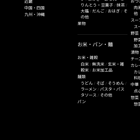
おつ
近畿
りんとう・豆菓子
/
抹茶
/
肉
中国・四国
大福
/
だんご
/
おはぎ
/
そ
他
九州・沖縄
の他
スー
果物
ス
野菜
野
お米・パン・麺
加
漬物
お米・雑穀
チー
白米
/
無洗米
/
玄米・雑
カレ
穀米
/
お米加工品
カ
麺類
料
うどん
/
そば
/
そうめん
/
中華
ラーメン
/
パスタ・パス
点
タソース
/
その他
惣菜
パン
惣