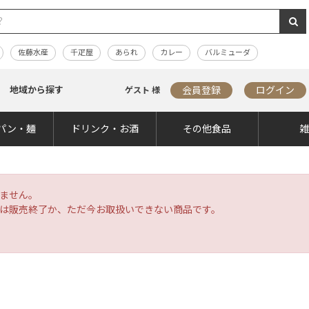
佐藤水産
千疋屋
あられ
カレー
バルミューダ
地域から探す
会員登録
ログイン
ゲスト 様
パン・麺
ドリンク・お酒
その他食品
ません。
は販売終了か、ただ今お取扱いできない商品です。