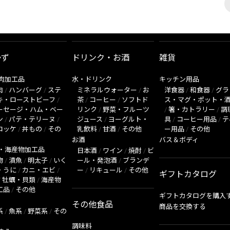
かず
ドリンク・お酒
雑貨
肉加工品
水・ドリンク
キッチン用品
肉
/
ハンバーグ
/
ステ
ミネラルウォーター
/
お
洋食器
/
和食器
/
グラ
キ・ローストビーフ
/
茶
/
コーヒー
/
ソフトド
ス・マグ・ポット・
ーセージ・ハム・ベー
リンク
/
野菜・フルーツ
/
箸・カトラリー
/
調
ン
/
パテ・テリーヌ
/
ジュース
/
ヨーグルト・
具
/
コーヒー用品
/
テ
ロッケ
/
丼もの
/
その
乳飲料
/
甘酒
/
その他
ー用品
/
その他
お酒
バス＆ボディ
・海産物加工品
日本酒
/
ワイン
/
焼酎
/
ビ
物
/
漬魚
/
明太子
/
いく
ール・発泡酒
/
ブランデ
・うに
/
カニ・エビ
/
ー
/
リキュール
/
その他
ギフトカタログ
/
牡蠣・貝類
/
海産物
工品
/
その他
ギフトカタログを購入
その他食品
商品を交換する
系
/
魚系
/
野菜系
/
その
調味料