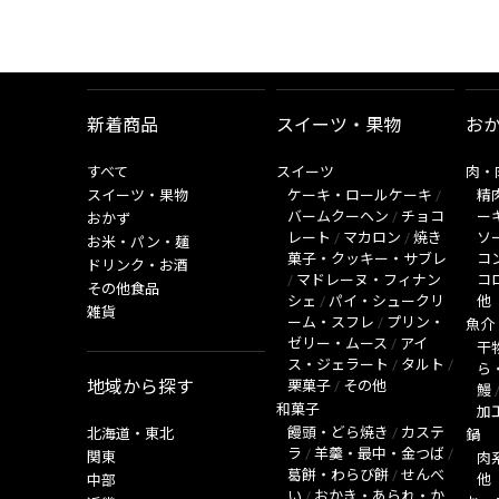
新着商品
スイーツ・果物
お
すべて
スイーツ
肉・
スイーツ・果物
ケーキ・ロールケーキ
/
精
バームクーヘン
/
チョコ
ー
おかず
レート
/
マカロン
/
焼き
ソ
お米・パン・麺
菓子・クッキー・サブレ
コ
ドリンク・お酒
/
マドレーヌ・フィナン
コ
その他食品
シェ
/
パイ・シュークリ
他
雑貨
ーム・スフレ
/
プリン・
魚介
ゼリー・ムース
/
アイ
干
ス・ジェラート
/
タルト
/
ら
地域から探す
栗菓子
/
その他
鰻
和菓子
加
饅頭・どら焼き
/
カステ
北海道・東北
鍋
ラ
/
羊羹・最中・金つば
/
関東
肉
葛餅・わらび餅
/
せんべ
他
中部
い
/
おかき・あられ・か