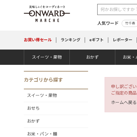
人気ワード
竹千寿
お買い得
セール
ランキング
eギフト
レポーター
スイーツ・果物
おかず
お米・
カテゴリから探す
申し訳ござい
ご指定の商品
スイーツ・果物
ホームへ戻る
おせち
おかず
お米・パン・麺