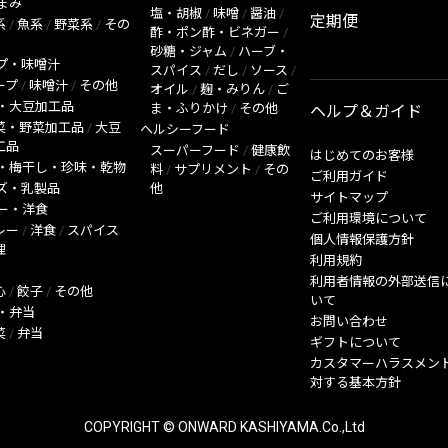
まみ
塩・胡椒
/
味噌
/
醤油
/
定期便
系
/
魚系
/
野菜系
/
その
酢・ポン酢・ビネガー
/
砂糖・ジャム
/
ハーブ・
プ・味噌汁
スパイス
/
だし
/
ソース
/
ープ
/
味噌汁
/
その他
オイル
/
麹・みりん
/
ご
・大豆加工品
ま・ふりかけ
/
その他
ヘルプ＆ガイド
菜・野菜加工品
/
大豆
ヘルシーフード
工品
スーパーフード
/
健康飲
はじめてのお客様
・梅干し・珍味・乾物
料
/
サプリメント
/
その
ご利用ガイド
ズ・乳製品
他
サイトマップ
ー・洋食
ご利用環境について
レー
/
洋食
/
スパイス
個人情報保護方針
理
利用規約
利用者情報の外部送信
心
/
餃子
/
その他
いて
・弁当
お問い合わせ
菜
/
弁当
ギフトについて
カスタマーハラスメン
対する基本方針
COPYRIGHT © ONWARD KASHIYAMA.Co.,Ltd