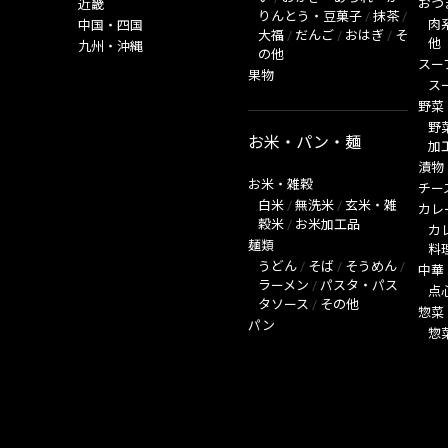
おつ
近畿
りんとう・豆菓子
/
抹茶
/
肉
中国・四国
大福
/
だんご
/
おはぎ
/
そ
他
九州・沖縄
の他
スー
果物
ス
野菜
野
お米・パン・麺
加
漬物
お米・雑穀
チー
白米
/
無洗米
/
玄米・雑
カレ
穀米
/
お米加工品
カ
麺類
料
うどん
/
そば
/
そうめん
/
中華
ラーメン
/
パスタ・パス
点
タソース
/
その他
惣菜
パン
惣