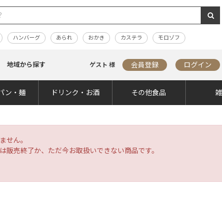
ハンバーグ
あられ
おかき
カステラ
モロゾフ
地域から探す
会員登録
ログイン
ゲスト 様
パン・麺
ドリンク・お酒
その他食品
ません。
は販売終了か、ただ今お取扱いできない商品です。