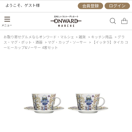
ようこそ、
ゲスト
様
会員登録
ログイン
メニュー
お取り寄せグルメならオンワード・マルシェ
>
雑貨
>
キッチン用品
>
グラ
ス・マグ・ポット・酒器
>
マグ・カップ・ソーサー
>
【イッタラ】タイカ コ
ーヒーカップ&ソーサー 4客セット