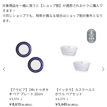
対象商品を一緒に買うと【ショップ割】が適用されおトクに購入で
きます！
※同じショップでも、税率が異なる場合はショップ割対象外となり
ます。
ーン
【アラビア】24h トゥオキ
【イッタラ】カステヘルミ
【
オ ペア プレート 20cm
ボウル ペアセット
ー
ッ
￥9,570
￥6,270
￥11
￥8,613
￥5,643
￥10
(税・送料込)
(税・送料込)