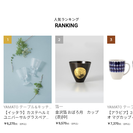
人気ランキング
RANKING
1
2
3
箔一
YAMATO テーブル&キッチ
YAMATO テ
ン
ン
金沢箔 おぼろ月 カップ
【イッタラ】カステヘルミ
【アラビア】2
(漆)[中]
ユニバーサルグラスペア
オ マグカップ
（クリア）
￥9,570
￥6,270
￥7,370
(税・送料込)
(税・送料込)
(税・送料込)