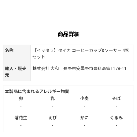
商品詳細
名称
【イッタラ】タイカ コーヒーカップ&ソーサー 4客
セット
輸入・販売
株式会社 大和 長野県安曇野市豊科高家1178-11
元
本製品に含まれるアレルギー物質
卵
乳
小麦
そば
-
-
-
-
落花生
えび
かに
くるみ
-
-
-
-