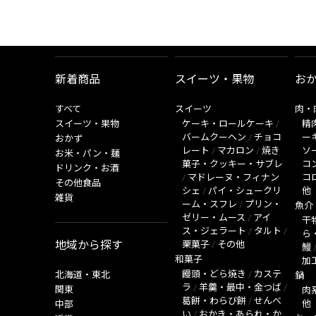
新着商品
スイーツ・果物
お
すべて
スイーツ
肉・
スイーツ・果物
ケーキ・ロールケーキ
/
精
バームクーヘン
/
チョコ
ー
おかず
レート
/
マカロン
/
焼き
ソ
お米・パン・麺
菓子・クッキー・サブレ
コ
ドリンク・お酒
/
マドレーヌ・フィナン
コ
その他食品
シェ
/
パイ・シュークリ
他
雑貨
ーム・スフレ
/
プリン・
魚介
ゼリー・ムース
/
アイ
干
ス・ジェラート
/
タルト
/
ら
地域から探す
栗菓子
/
その他
鰻
和菓子
加
饅頭・どら焼き
/
カステ
北海道・東北
鍋
ラ
/
羊羹・最中・金つば
/
関東
肉
葛餅・わらび餅
/
せんべ
他
中部
い
/
おかき・あられ・か