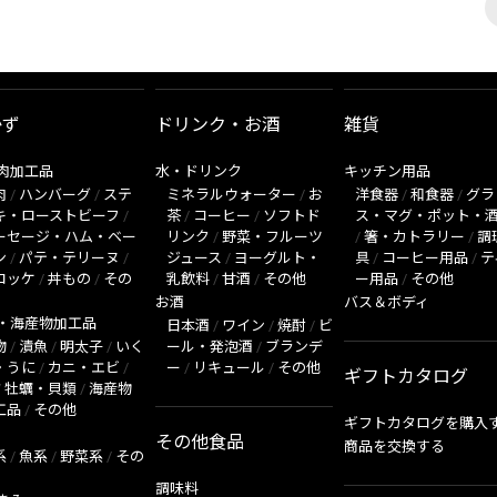
かず
ドリンク・お酒
雑貨
肉加工品
水・ドリンク
キッチン用品
肉
/
ハンバーグ
/
ステ
ミネラルウォーター
/
お
洋食器
/
和食器
/
グラ
キ・ローストビーフ
/
茶
/
コーヒー
/
ソフトド
ス・マグ・ポット・
ーセージ・ハム・ベー
リンク
/
野菜・フルーツ
/
箸・カトラリー
/
調
ン
/
パテ・テリーヌ
/
ジュース
/
ヨーグルト・
具
/
コーヒー用品
/
テ
ロッケ
/
丼もの
/
その
乳飲料
/
甘酒
/
その他
ー用品
/
その他
お酒
バス＆ボディ
・海産物加工品
日本酒
/
ワイン
/
焼酎
/
ビ
物
/
漬魚
/
明太子
/
いく
ール・発泡酒
/
ブランデ
・うに
/
カニ・エビ
/
ー
/
リキュール
/
その他
ギフトカタログ
/
牡蠣・貝類
/
海産物
工品
/
その他
ギフトカタログを購入
その他食品
商品を交換する
系
/
魚系
/
野菜系
/
その
調味料