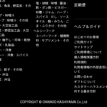
まみ
塩・胡椒
/
味噌
/
醤油
/
定期便
系
/
魚系
/
野菜系
/
その
酢・ポン酢・ビネガー
/
砂糖・ジャム
/
ハーブ・
プ・味噌汁
スパイス
/
だし
/
ソース
/
ープ
/
味噌汁
/
その他
オイル
/
麹・みりん
/
ご
・大豆加工品
ま・ふりかけ
/
その他
ヘルプ＆ガイド
菜・野菜加工品
/
大豆
ヘルシーフード
工品
スーパーフード
/
健康飲
はじめてのお客様
・梅干し・珍味・乾物
料
/
サプリメント
/
その
ご利用ガイド
ズ・乳製品
他
サイトマップ
ー・洋食
ご利用環境について
レー
/
洋食
/
スパイス
個人情報保護方針
理
利用規約
利用者情報の外部送信
心
/
餃子
/
その他
いて
・弁当
お問い合わせ
菜
/
弁当
ギフトについて
カスタマーハラスメン
対する基本方針
COPYRIGHT © ONWARD KASHIYAMA.Co.,Ltd