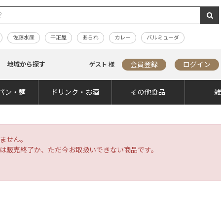
佐藤水産
千疋屋
あられ
カレー
バルミューダ
地域から探す
会員登録
ログイン
ゲスト 様
パン・麺
ドリンク・お酒
その他食品
ません。
は販売終了か、ただ今お取扱いできない商品です。