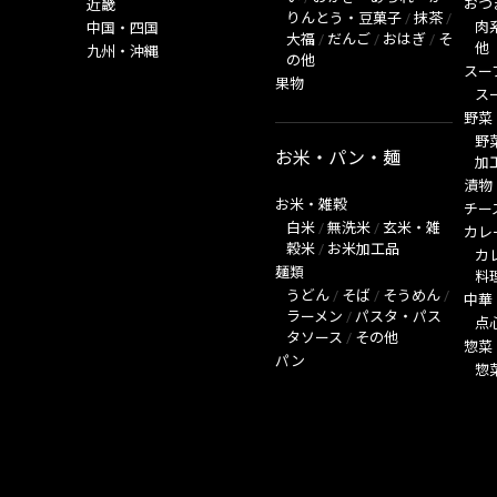
おつ
近畿
りんとう・豆菓子
/
抹茶
/
肉
中国・四国
大福
/
だんご
/
おはぎ
/
そ
他
九州・沖縄
の他
スー
果物
ス
野菜
野
お米・パン・麺
加
漬物
お米・雑穀
チー
白米
/
無洗米
/
玄米・雑
カレ
穀米
/
お米加工品
カ
麺類
料
うどん
/
そば
/
そうめん
/
中華
ラーメン
/
パスタ・パス
点
タソース
/
その他
惣菜
パン
惣