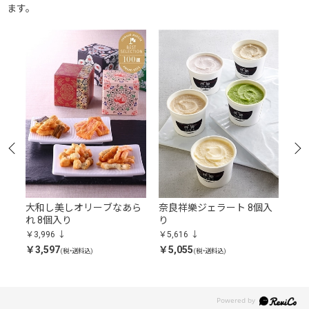
ます。
個
大和し美しオリーブなあら
奈良祥樂ジェラート 8個入
祥
か
れ 8個入り
り
ーフ
ー
￥3,996
￥5,616
￥3,
￥3,597
￥5,055
￥3,
(税・送料込)
(税・送料込)