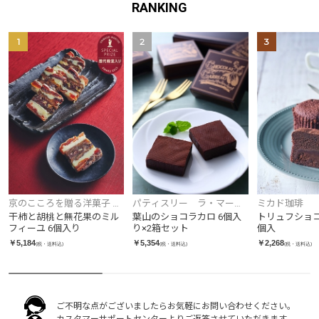
RANKING
1
2
3
京のこころを贈る洋菓子 一
パティスリー ラ・マー
ミカド珈琲
善や
レ・ド・チャヤ
干柿と胡桃と無花果のミル
葉山のショコラカロ 6個入
トリュフショコ
フィーユ 6個入り
り×2箱セット
個入
￥5,184
￥5,354
￥2,268
(税・送料込)
(税・送料込)
(税・送料込)
ご不明な点がございましたらお気軽にお問い合わせください。