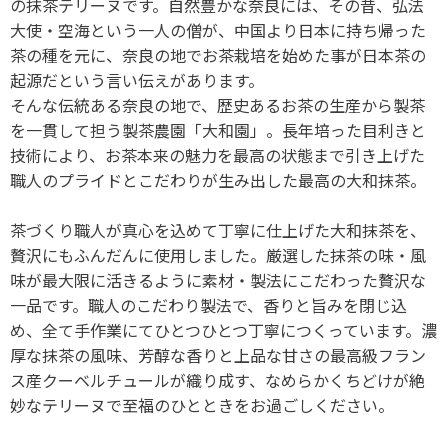
の抹茶テリーヌです。自然豊かな奈良には、その昔、弘法
大使・空海という一人の僧が、中国より日本に持ち帰った
茶の種を元に、奈良の地でお茶栽培を始めた事が日本茶の
起源だという言い伝えがあります。
そんな伝統ある奈良の地で、歴史あるお茶の生産から製茶
を一貫して担う製茶農園「大和園」。長年培った目利きと
技術により、お茶本来の魅力を最高の状態まで引き上げた
職人のプライドとこだわりが生み出した最高の大和抹茶。
茶づくり職人が真心を込めて丁寧に仕上げた大和抹茶を、
贅沢にもふんだんに使用しました。厳選した抹茶の味・風
味が最大限に活きるように素材・製法にこだわった贅沢な
一品です。職人のこだわり製法で、香りと旨みを閉じ込
め、全て手作業にてひとつひとつ丁寧につくっています。濃
厚な抹茶の風味、芳醇な香りと上品な甘さの最高級フラン
ス産クーベルチュールが織り成す、なめらかくちどけが絶
妙なテリーヌで至福のひとときをお過ごしください。