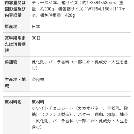
内容量又は
テリーヌ×1本、箱サイズ：約173×84×53mm、重
固形量及び
量：約330g、梱包箱サイズ：W185×L158×H117ｍ
内容総量
ｍ、梱包時重量：420g
原産地
日本
賞味期限ま
30日
たは消費期
限
添加物
乳化剤、バニラ香料（一部に卵・乳成分・大豆を含
む）
生産地・地
奈良県
域
原材料名
原材料
ホワイトチョコレート（カカオバター、全粉乳、砂
糖）（フランス製造）、バター、鶏卵、粗糖、抹茶
／乳化剤、バニラ香料（一部に卵・乳成分・大豆を
含む）