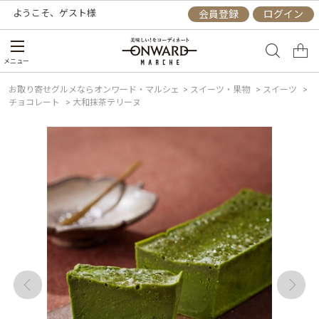
ようこそ、
ゲスト
様
会員登録
ログイン
メニュー
お取り寄せグルメならオンワード・マルシェ
>
スイーツ・果物
>
スイーツ
>
チョコレート
>
大和抹茶テリーヌ