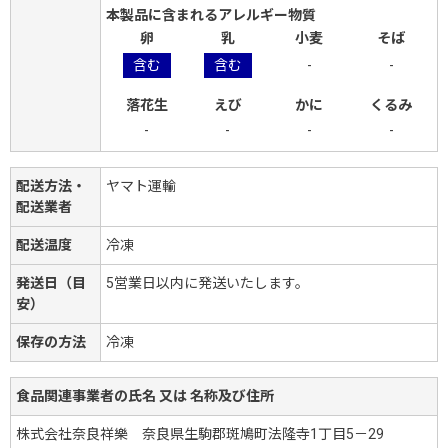
本製品に含まれるアレルギー物質
卵
乳
小麦
そば
含む
含む
-
-
落花生
えび
かに
くるみ
-
-
-
-
配送方法・
ヤマト運輸
配送業者
配送温度
冷凍
発送日（目
5営業日以内に発送いたします。
安）
保存の方法
冷凍
食品関連事業者の氏名 又は 名称及び住所
株式会社奈良祥樂 奈良県生駒郡斑鳩町法隆寺1丁目5－29