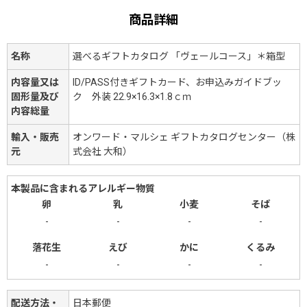
商品詳細
名称
選べるギフトカタログ 「ヴェールコース」＊箱型
内容量又は
ID/PASS付きギフトカード、お申込みガイドブッ
固形量及び
ク 外装 22.9×16.3×1.8ｃｍ
内容総量
輸入・販売
オンワード・マルシェ ギフトカタログセンター（株
元
式会社 大和）
本製品に含まれるアレルギー物質
卵
乳
小麦
そば
-
-
-
-
落花生
えび
かに
くるみ
-
-
-
-
配送方法・
日本郵便