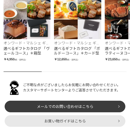
オンワード・マルシェ ギフ
オンワード・マルシェ ギフ
オンワード・マ
トカタログ
トカタログ
トカタログ
選べるギフトカタログ 「ヴ
選べるギフトカタログ 「ボ
選べるギフトカ
ェールコース」＊箱型
ルドーコース」＊カード型
ラティーヌコ
ド型
￥4,950
￥12,650
￥23,650
(税・送料込)
(税・送料込)
(税・送料込)
ご不明な点がございましたらお気軽にお問い合わせください。
カスタマーサポートセンターよりご返答させていただきます。
メールでのお問い合わせはこちら
お買い物ガイドはこちら