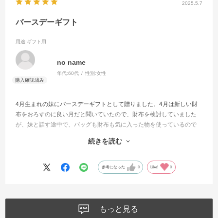
2025.5.7
バースデーギフト
用途
:ギフト用
no name
年代:
60代
性別:
女性
4月生まれの妹にバースデーギフトとして贈りました。4月は新しい財
布をおろすのに良い月だと聞いていたので、財布を検討していました
が、妹と話す途中で、バッグも財布も気に入った物を使っているので
一切要らない、、、と判明して(笑)、しかも何が欲しいのかもわからな
続きを読む
いなどと言うので、姉としては、考えあぐねた結果、御社のカタログ
にしました。結果、大正解でした。じっくりカタログを見て選ぶのも
楽しかったようです。
参考になった
0
Like!
0
もっと見る