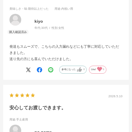
美味しさ・味
:期待以上だった
用途
:内祝い用
kiyo
年代:
30代
性別:
女性
発送もスムーズで、こちらの入力漏れなどにも丁寧に対応していただ
きました。
送り先の方にも喜んでいただけました。
参考になった
0
Like!
0
2026.5.10
安心してお渡しできます。
用途
:手土産用
no name