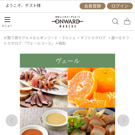
ようこそ、
ゲスト
様
会員登録
ログイン
メニュー
お取り寄せグルメならオンワード・マルシェ
>
ギフトカタログ
>
選べるギフ
トカタログ 「ヴェールコース」＊箱型