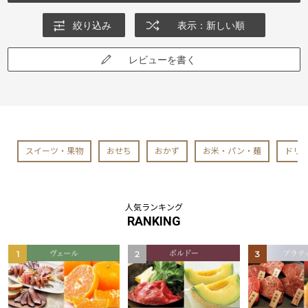
絞り込み
表示：新しい順
レビューを書く
スイーツ・果物
おせち
おかず
お米・パン・麺
ドリ
人気ランキング
RANKING
1
2
3