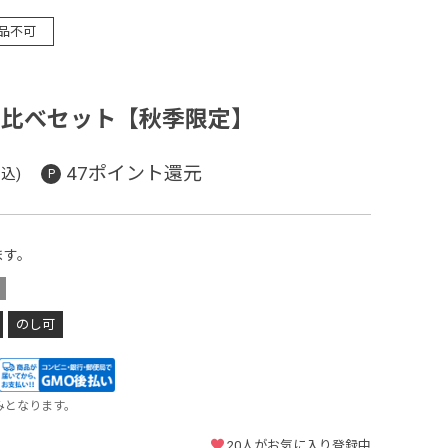
品不可
べ比べセット【秋季限定】
47ポイント還元
込)
ます。
のし可
みとなります。
20
人がお気に入り登録中