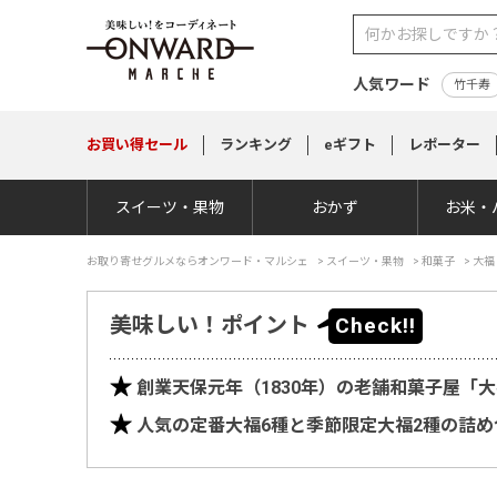
人気ワード
竹千寿
お買い得
セール
ランキング
eギフト
レポーター
スイーツ・果物
おかず
お米・
お取り寄せグルメならオンワード・マルシェ
>
スイーツ・果物
>
和菓子
>
大福
美味しい！ポイント
創業天保元年（1830年）の老舗和菓子屋「
人気の定番大福6種と季節限定大福2種の詰め