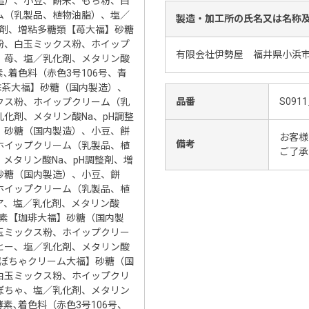
造）、小豆、餅米、もち粉、白
ム（乳製品、植物油脂）、塩／
製造・加工所の氏名又は名称
整剤、増粘多糖類【苺大福】砂糖
粉、白玉ミックス粉、ホイップ
有限会社伊勢屋 福井県小浜市
、苺、塩／乳化剤、メタリン酸
素､着色料（赤色3号106号、青
抹茶大福】砂糖（国内製造）、
品番
S0911
クス粉、ホイップクリーム（乳
化剤、メタリン酸Na、pH調整
】砂糖（国内製造）、小豆、餅
お客様
備考
ホイップクリーム（乳製品、植
ご了承
メタリン酸Na、pH調整剤、増
砂糖（国内製造）、小豆、餅
ホイップクリーム（乳製品、植
ア、塩／乳化剤、メタリン酸
酵素【珈琲大福】砂糖（国内製
玉ミックス粉、ホイップクリー
ヒー、塩／乳化剤、メタリン酸
かぼちゃクリーム大福】砂糖（国
白玉ミックス粉、ホイップクリ
ぼちゃ、塩／乳化剤、メタリン
酵素､着色料（赤色3号106号、