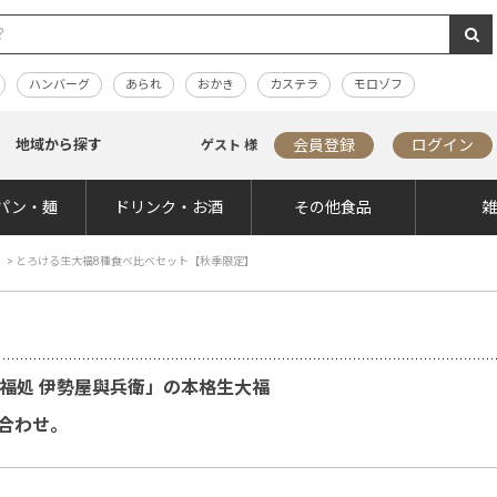
ハンバーグ
あられ
おかき
カステラ
モロゾフ
地域から探す
会員登録
ログイン
ゲスト 様
パン・麺
ドリンク・お酒
その他食品
>
とろける生大福8種食べ比べセット【秋季限定】
大福処 伊勢屋與兵衛」の本格生大福
合わせ。