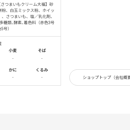
【さつまいもクリーム大福】砂
餅粉、白玉ミックス粉、ホイッ
）、さつまいも、塩／乳化剤、
多糖類､酵素､着色料（赤色3号
色5号）
質
小麦
そば
-
-
かに
くるみ
-
-
ショップトップ（会社概