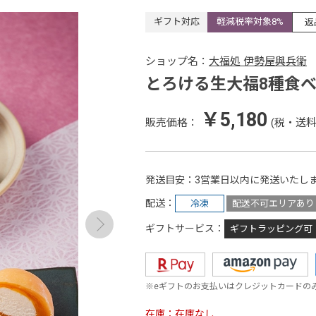
ギフト対応
軽減税率対象8%
返
ショップ名：
大福処 伊勢屋與兵衛
とろける生大福8種食
￥5,180
販売価格：
(税・送料
発送目安
3営業日以内に発送いたし
配送
冷凍
配送不可エリアあり
ギフトサービス
ギフトラッピング可
※eギフトのお支払いはクレジットカードの
在庫
在庫なし