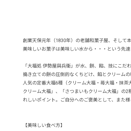
創業天保元年（1830年）の老舗和菓子屋、そし
美味しいお菓子は美味しい水から・・・という先達
「大福処 伊勢屋與兵衛」が水、餅、餡、技にこだ
搗き立ての餅の圧倒的なくちどけ、餡とクリームの
人気の定番大福6種（クリーム大福・苺大福・抹茶
クリーム大福」、「さつまいもクリーム大福」の2
れしいポイント。ご自分へのご褒美として、また様
【美味しい食べ方】