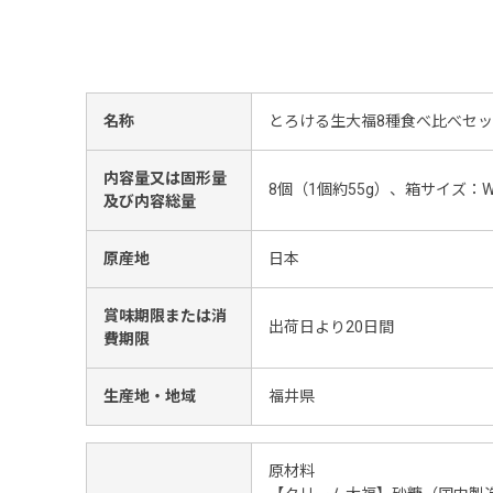
名称
とろける生大福8種食べ比べセ
内容量又は固形量
8個（1個約55g）、箱サイズ：W12
及び内容総量
原産地
日本
賞味期限または消
出荷日より20日間
費期限
生産地・地域
福井県
原材料