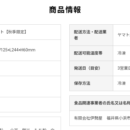
商品情報
ット【秋季限定】
配送方法・配送業
ヤマト
者
5×L244×H60mm
配送可能温度帯
冷凍
発送日（目安）
3営業
保存方法
冷凍
食品関連事業者の氏名又は名
有限会社伊勢屋 福井県小浜市