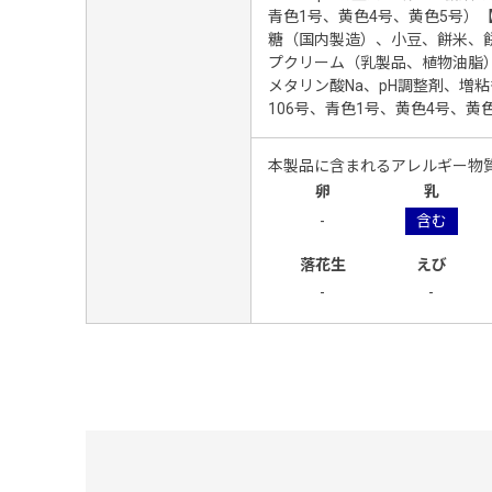
青色1号、黄色4号、黄色5号）
糖（国内製造）、小豆、餅米、
プクリーム（乳製品、植物油脂
メタリン酸Na、pH調整剤、増粘
106号、青色1号、黄色4号、黄
本製品に含まれるアレルギー物
卵
乳
-
含む
落花生
えび
-
-