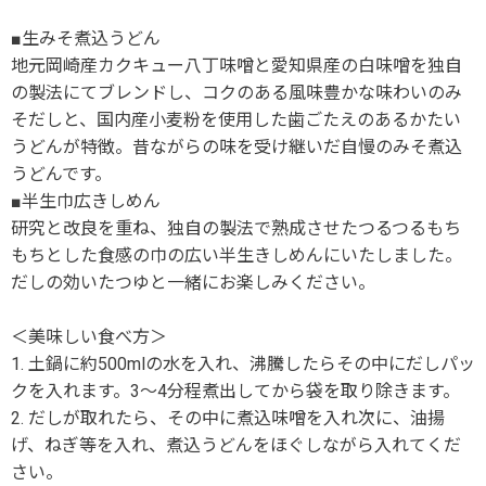
■生みそ煮込うどん
地元岡崎産カクキュー八丁味噌と愛知県産の白味噌を独自
の製法にてブレンドし、コクのある風味豊かな味わいのみ
そだしと、国内産小麦粉を使用した歯ごたえのあるかたい
うどんが特徴。昔ながらの味を受け継いだ自慢のみそ煮込
うどんです。
■半生巾広きしめん
研究と改良を重ね、独自の製法で熟成させたつるつるもち
もちとした食感の巾の広い半生きしめんにいたしました。
だしの効いたつゆと一緒にお楽しみください。
＜美味しい食べ方＞
1. 土鍋に約500mlの水を入れ、沸騰したらその中にだしパッ
クを入れます。3～4分程煮出してから袋を取り除きます。
2. だしが取れたら、その中に煮込味噌を入れ次に、油揚
げ、ねぎ等を入れ、煮込うどんをほぐしながら入れてくだ
さい。