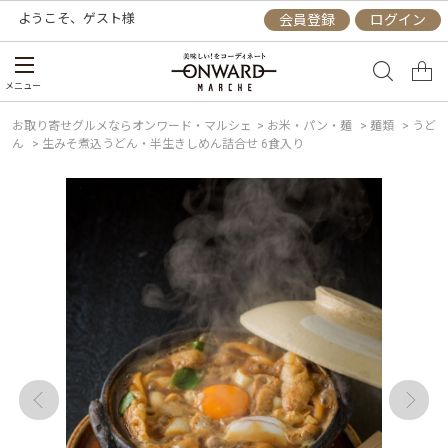
ようこそ、
ゲスト
様
会員登録
ログイン
メニュー
お取り寄せグルメならオンワード・マルシェ
>
お米・パン・麺
>
麺類
>
うど
ん
>
生みそ煮込うどん・半生きしめん詰合せ 6食入り