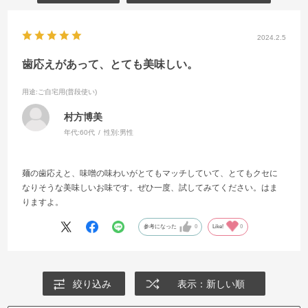
2024.2.5
歯応えがあって、とても美味しい。
用途
:ご自宅用(普段使い)
村方博美
年代:
60代
性別:
男性
麺の歯応えと、味噌の味わいがとてもマッチしていて、とてもクセに
なりそうな美味しいお味です。ぜひ一度、試してみてください。はま
りますよ。
参考になった
0
Like!
0
絞り込み
表示：新しい順