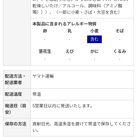
乾燥しいたけ／アルコール、調味料（アミノ酸
等）））、（一部に小麦・さば・大豆を含む）
本製品に含まれるアレルギー物質
卵
乳
小麦
そば
-
-
含む
-
落花生
えび
かに
くるみ
-
-
-
-
配送方法・
ヤマト運輸
配送業者
配送温度
常温
発送日（目
5営業日以内に発送いたします。
安）
保存の方法
直射日光、高温多湿を避けて常温で保存してくださ
い。