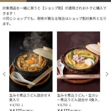
対象商品を一緒に買うと【ショップ割】が適用されおトクに購入で
きます！
※同じショップでも、税率が異なる場合はショップ割対象外となり
ます。
込
生みそ煮込うどん詰合せ 4
生みそ煮込うどん・生カレ
生
合
食入り
ー煮込うどん詰合せ 4食入
煮込
り
り
￥4,752
￥4,752
￥4,
￥4,277
￥4,277
￥4,
(税・送料込)
(税・送料込)