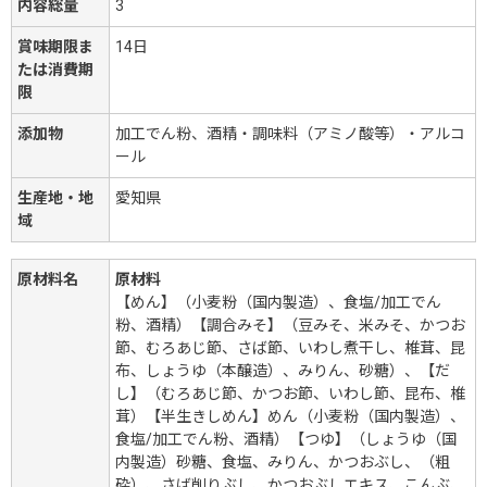
内容総量
3
賞味期限ま
14日
たは消費期
限
添加物
加工でん粉、酒精・調味料（アミノ酸等）・アルコ
ール
生産地・地
愛知県
域
原材料名
原材料
【めん】（小麦粉（国内製造）、食塩/加工でん
粉、酒精）【調合みそ】（豆みそ、米みそ、かつお
節、むろあじ節、さば節、いわし煮干し、椎茸、昆
布、しょうゆ（本醸造）、みりん、砂糖）、【だ
し】（むろあじ節、かつお節、いわし節、昆布、椎
茸）【半生きしめん】めん（小麦粉（国内製造）、
食塩/加工でん粉、酒精）【つゆ】（しょうゆ（国
内製造）砂糖、食塩、みりん、かつおぶし、（粗
砕）、さば削りぶし、かつおぶしエキス、こんぶ、