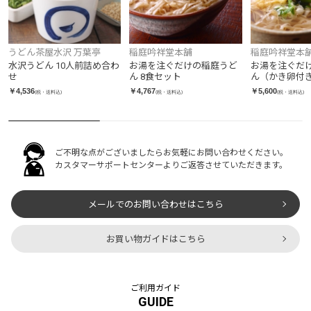
うどん茶屋水沢 万葉亭
稲庭吟祥堂本舗
稲庭吟祥堂本
水沢うどん 10人前詰め合わ
お湯を注ぐだけの稲庭うど
お湯を注ぐだ
せ
ん 8食セット
ん（かき卵付
ト
￥4,536
￥4,767
￥5,600
(税・送料込)
(税・送料込)
(税・送料込)
ご不明な点がございましたらお気軽にお問い合わせください。
カスタマーサポートセンターよりご返答させていただきます。
メールでのお問い合わせはこちら
お買い物ガイドはこちら
ご利用ガイド
GUIDE