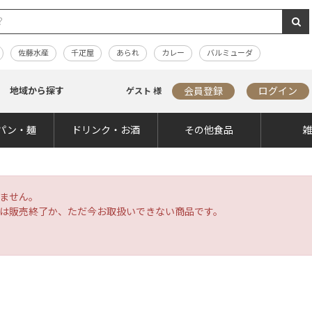
佐藤水産
千疋屋
あられ
カレー
バルミューダ
地域から探す
会員登録
ログイン
ゲスト 様
パン・麺
ドリンク・お酒
その他食品
ません。
は販売終了か、ただ今お取扱いできない商品です。