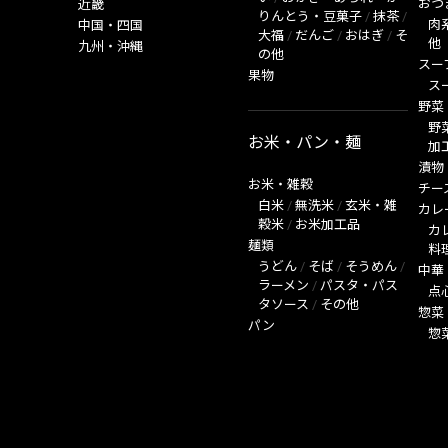
おつ
近畿
りんとう・豆菓子
/
抹茶
/
肉
中国・四国
大福
/
だんご
/
おはぎ
/
そ
他
九州・沖縄
の他
スー
果物
ス
野菜
野
お米・パン・麺
加
漬物
お米・雑穀
チー
白米
/
無洗米
/
玄米・雑
カレ
穀米
/
お米加工品
カ
麺類
料
うどん
/
そば
/
そうめん
/
中華
ラーメン
/
パスタ・パス
点
タソース
/
その他
惣菜
パン
惣