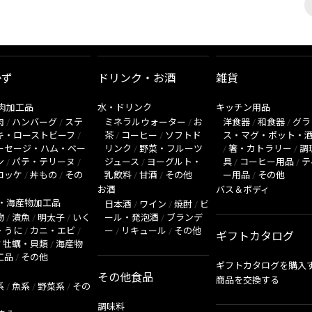
かず
ドリンク・お酒
雑貨
肉加工品
水・ドリンク
キッチン用品
肉
/
ハンバーグ
/
ステ
ミネラルウォーター
/
お
洋食器
/
和食器
/
グラ
キ・ローストビーフ
/
茶
/
コーヒー
/
ソフトド
ス・マグ・ポット・
ーセージ・ハム・ベー
リンク
/
野菜・フルーツ
/
箸・カトラリー
/
調
ン
/
パテ・テリーヌ
/
ジュース
/
ヨーグルト・
具
/
コーヒー用品
/
テ
ロッケ
/
丼もの
/
その
乳飲料
/
甘酒
/
その他
ー用品
/
その他
お酒
バス＆ボディ
・海産物加工品
日本酒
/
ワイン
/
焼酎
/
ビ
物
/
漬魚
/
明太子
/
いく
ール・発泡酒
/
ブランデ
・うに
/
カニ・エビ
/
ー
/
リキュール
/
その他
ギフトカタログ
/
牡蠣・貝類
/
海産物
工品
/
その他
ギフトカタログを購入
その他食品
商品を交換する
系
/
魚系
/
野菜系
/
その
調味料