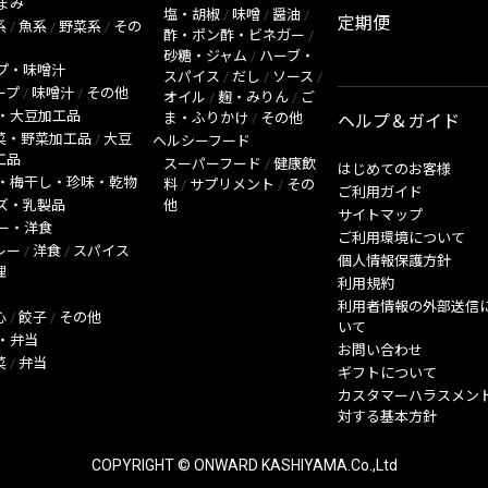
まみ
塩・胡椒
/
味噌
/
醤油
/
定期便
系
/
魚系
/
野菜系
/
その
酢・ポン酢・ビネガー
/
砂糖・ジャム
/
ハーブ・
プ・味噌汁
スパイス
/
だし
/
ソース
/
ープ
/
味噌汁
/
その他
オイル
/
麹・みりん
/
ご
・大豆加工品
ま・ふりかけ
/
その他
ヘルプ＆ガイド
菜・野菜加工品
/
大豆
ヘルシーフード
工品
スーパーフード
/
健康飲
はじめてのお客様
・梅干し・珍味・乾物
料
/
サプリメント
/
その
ご利用ガイド
ズ・乳製品
他
サイトマップ
ー・洋食
ご利用環境について
レー
/
洋食
/
スパイス
個人情報保護方針
理
利用規約
利用者情報の外部送信
心
/
餃子
/
その他
いて
・弁当
お問い合わせ
菜
/
弁当
ギフトについて
カスタマーハラスメン
対する基本方針
COPYRIGHT © ONWARD KASHIYAMA.Co.,Ltd