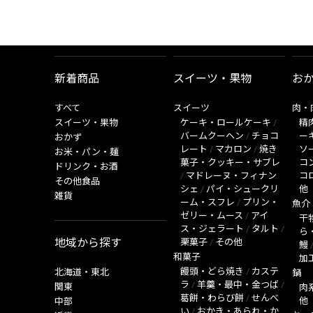
新着商品
スイーツ・果物
お
すべて
スイーツ
肉・
スイーツ・果物
ケーキ・ロールケーキ
/
精
バームクーヘン
/
チョコ
ー
おかず
レート
/
マカロン
/
焼き
ソ
お米・パン・麺
菓子・クッキー・サブレ
コ
ドリンク・お酒
/
マドレーヌ・フィナン
コ
その他食品
シェ
/
パイ・シュークリ
他
雑貨
ーム・スフレ
/
プリン・
魚介
ゼリー・ムース
/
アイ
干
ス・ジェラート
/
タルト
/
ら
地域から探す
栗菓子
/
その他
鰻
和菓子
加
饅頭・どら焼き
/
カステ
北海道・東北
鍋
ラ
/
羊羹・最中・金つば
/
関東
肉
葛餅・わらび餅
/
せんべ
他
中部
い
/
おかき・あられ・か