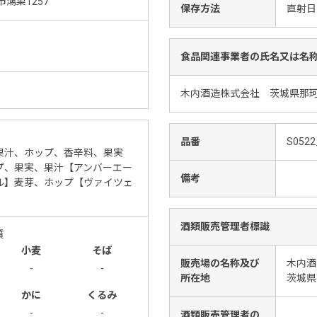
鴻巣1257
保存方法
直射日
食品関連事業者の氏名又は名
木内酒造株式会社 茨城県那珂市
品番
S0522
果汁、ホップ、香辛料、果実
プ、果実、果汁【アンバーエー
備考
ル】麦芽、ホップ【ヴァイツェ
酒類販売管理者標識
質
小麦
そば
販売場の名称及び
木内酒
-
-
所在地
茨城県
かに
くるみ
-
-
酒類販売管理者の