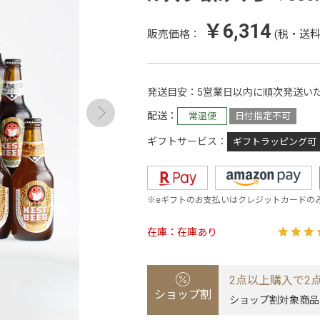
￥6,314
販売価格：
(税・送料
発送目安
5営業日以内に順次発送い
配送
常温便
日付指定不可
ギフトサービス
ギフトラッピング可
※eギフトのお支払いはクレジットカードの
在庫
在庫あり
2点以上購入で2点
ショップ割
ショップ割対象商品