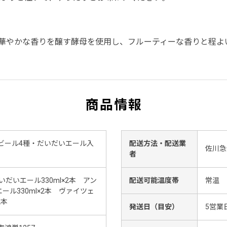
華やかな香りを醸す酵母を使用し、フルーティーな香りと程よ
商品情報
ビール4種・だいだいエール入
配送方法・配送業
佐川急
ト
者
いだいエール330ml×2本 アン
配送可能温度帯
常温
エール330ml×2本 ヴァイツェ
2本
発送日（目安）
5営業