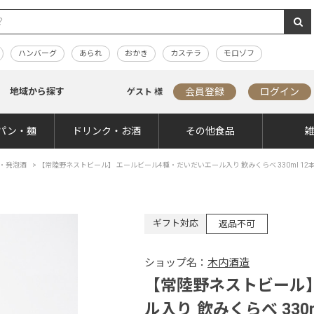
ハンバーグ
あられ
おかき
カステラ
モロゾフ
地域から探す
会員登録
ログイン
ゲスト 様
パン・麺
ドリンク・お酒
その他食品
・発泡酒
>
【常陸野ネストビール】 エールビール4種・だいだいエール入り 飲みくらべ 330ml 12
ギフト対応
返品不可
ショップ名：
木内酒造
【常陸野ネストビール】
ル入り 飲みくらべ 330