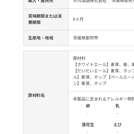
輸入・販売元
木内酒造株式会社 茨城県那珂市
賞味期限または消
6ヶ月
費期限
生産地・地域
茨城県那珂市
原材料
【ホワイトエール】麦芽、麦、
【だいだいエール】麦芽、ホッ
ル】麦芽、ホップ【ペールエー
ン】麦芽、ホップ
原材料名
本製品に含まれるアレルギー物
卵
乳
-
-
落花生
えび
-
-