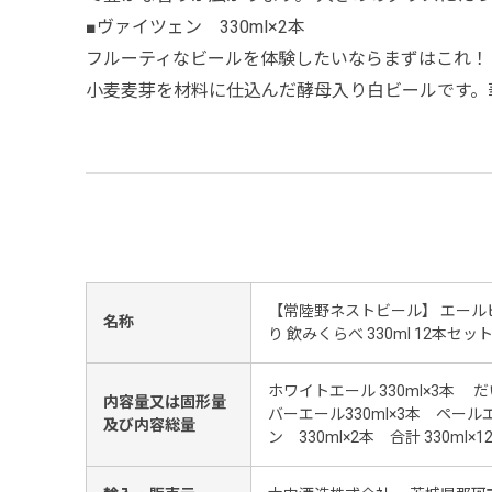
■ヴァイツェン 330ml×2本
フルーティなビールを体験したいならまずはこれ！
小麦麦芽を材料に仕込んだ酵母入り白ビールです。
【常陸野ネストビール】 エール
名称
り 飲みくらべ 330ml 12本セッ
ホワイトエール 330ml×3本 だ
内容量又は固形量
バーエール330ml×3本 ペール
及び内容総量
ン 330ml×2本 合計 330ml×1