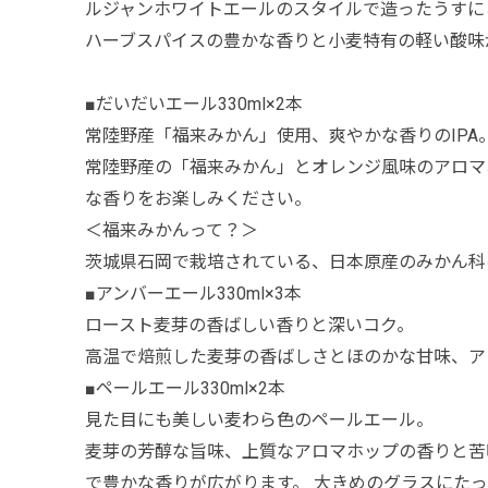
ルジャンホワイトエールのスタイルで造ったうすに
ハーブスパイスの豊かな香りと小麦特有の軽い酸味
■だいだいエール330ml×2本
常陸野産「福来みかん」使用、爽やかな香りのIPA
常陸野産の「福来みかん」とオレンジ風味のアロマ
な香りをお楽しみください。
＜福来みかんって？＞
茨城県石岡で栽培されている、日本原産のみかん科
■アンバーエール330ml×3本
ロースト麦芽の香ばしい香りと深いコク。
高温で焙煎した麦芽の香ばしさとほのかな甘味、ア
■ペールエール330ml×2本
見た目にも美しい麦わら色のペールエール。
麦芽の芳醇な旨味、上質なアロマホップの香りと苦
で豊かな香りが広がります。 大きめのグラスにた