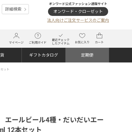
オンワード公式ファッション通販サイト
詳細検索
オンワード・クローゼット
法人向けご注文サービスのご案内
最近チェック
お気に入り
カート
マイページ
ご利用ガイド
したアイテム
雑貨
ギフトカタログ
定期便
本セット
 エールビール4種・だいだいエー
ml 12本セット