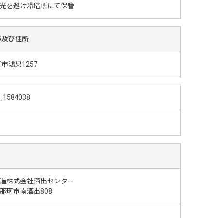
光を避け冷暗所にて保管
称及び住所
鴻巣1257
_1584038
造株式会社酒出センター
那珂市南酒出808