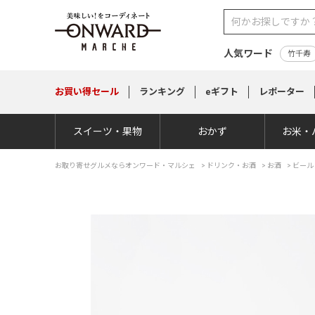
人気ワード
竹千寿
お買い得
セール
ランキング
eギフト
レポーター
スイーツ・果物
おかず
お米・
お取り寄せグルメならオンワード・マルシェ
>
ドリンク・お酒
>
お酒
>
ビール