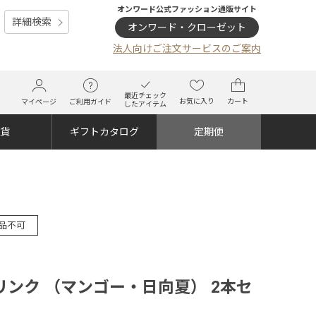
オンワード公式ファッション通販サイト
詳細検索
オンワード・クローゼット
法人向けご注文サービスのご案内
最近チェック
お気に入り
カート
マイページ
ご利用ガイド
したアイテム
雑貨
ギフトカタログ
定期便
品不可
ンク （マンゴー・日向夏） 2本セ