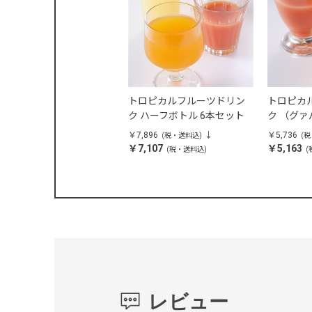
トロピカルフルーツドリン
トロピカ
ク ハーフボトル 6本セット
ク （グ
ルーツ・
￥7,896
￥5,736
(税・送料込)
(
夏）ハーフ
￥7,107
￥5,163
(税・送料込)
(
レビュー