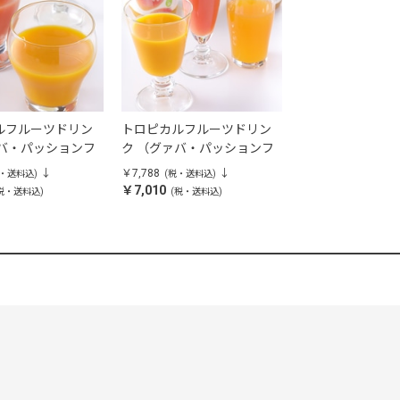
ルフルーツドリン
トロピカルフルーツドリン
ァバ・パッションフ
ク （グァバ・パッションフ
マンゴー・日向
ルーツ・マンゴー）3本セッ
￥7,788
税・送料込)
(税・送料込)
ボトル 4本セット
ト
￥7,010
税・送料込)
(税・送料込)