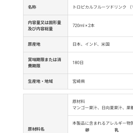
名称
トロピカルフルーツドリンク （
内容量又は固形量
720ml × 2本
及び内容総量
原産地
日本、インド、米国
賞味期限または消
180日
費期限
生産地・地域
宮崎県
原材料
マンゴー果汁、日向夏果汁、果
本製品に含まれるアレルギー物
原材料名
卵
乳