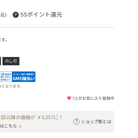
55ポイント還元
込)
ます。
のし可
みとなります。
7
人がお気に入り登録中
目以降の価格が ￥5,357に！
ショップ割とは
はこちら