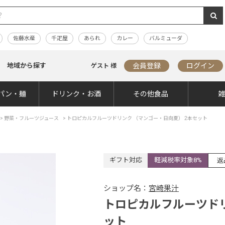
佐藤水産
千疋屋
あられ
カレー
バルミューダ
地域から探す
会員登録
ログイン
ゲスト 様
パン・麺
ドリンク・お酒
その他食品
>
野菜・フルーツジュース
>
トロピカルフルーツドリンク （マンゴー・日向夏） 2本セット
ギフト対応
軽減税率対象8%
返
ショップ名：
宮崎果汁
トロピカルフルーツドリ
ット