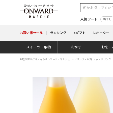
人気ワード
梅干し
お買い得
セール
ランキング
eギフト
レポーター
スイーツ・果物
おかず
お米・
お取り寄せグルメならオンワード・マルシェ
>
ドリンク・お酒
>
水・ドリンク