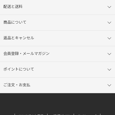
わいに、まろやかさも加わるんです」
配送と送料
酒造りの粋を集めて、醸された最高の純米大吟醸は、味わい深く、「おつ
まみ不要で、これだけで楽しめる」と早くも評判。酒臭い酒とは一線を画
す、女性でも飲みやすい日本酒に仕上がっているのだ。
商品について
「吟醸香もじっくり楽しんで頂きたいですから、香りの広がるワイングラ
スやカクテルグラスで飲むのがお薦め。けれど、最終的にはお好みです
ね。ご自身の気分がアガる、お好きなグラスでどうぞ（笑）」
返品とキャンセル
女性ならではの視点で、御慶事の純米大吟醸、袋吊り斗瓶取りの楽しみ方
を教えてくれた知佐さん。数々の授賞式に和装で参加し、認知度の向上に
努めてきた、その働きはまさに青木酒造の広告塔そのもの。日本固有の
会員登録・メールマガジン
文化が広く見直されている昨今、知佐さんのような女性が酒造りの現場
にもいるという事実を、心から誇らしく思う。
ポイントについて
ご注文・お支払