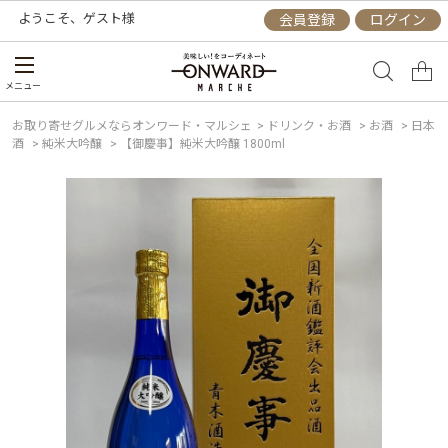
ようこそ、
ゲスト
様
会員登録
ログイン
メニュー
お取り寄せグルメならオンワード・マルシェ
>
ドリンク・お酒
>
お酒
>
日本
酒
>
純米大吟醸
>
【御慶事】純米大吟醸 1800ml