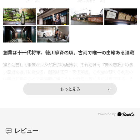
創業は十一代将軍、徳川家斉の頃。古河で唯一の由緒ある酒蔵
通りに面して重厚なレンガ造りの店舗は、それだけで『青木酒造』の長
い歴史を雄弁に物語る。創業は江戸・天保年間。この店が建てられたの
は明治初年のことで同時期に建てられた酒蔵も敷地内には現存する。そ
の蔵を案内する青木知佐さんが古い樽を指差して言う。
もっと見る
「ほら、ここにかつての越後杜氏が書き出した数式の跡があります。今で
も新酒を仕込む時季になると、福島から杜氏さんをお呼びするんですけ
ど、彼らも酒樽に数字を書き込んで、サッと計算をする」
知佐さんは7代目当主を父に持つ青木家の長女。元は看護士だったが家業
を手伝うべく一念発起。持ち前のバイタリティで今は専務として奮闘する
日々が続いている。彼女は内外からの人望も厚い。
レビュー
「家族で代々、守ってきた小さな蔵ですからね。「御慶事」が良いとおっ