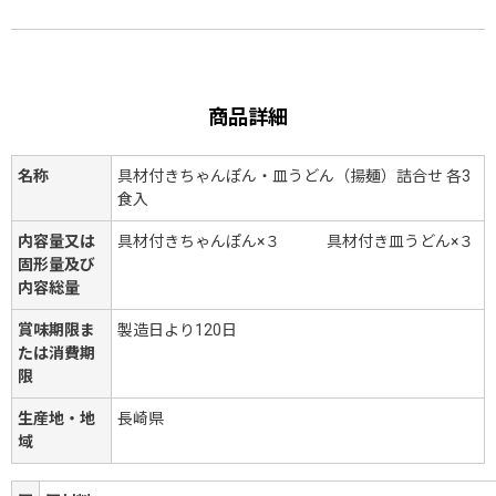
商品詳細
名称
具材付きちゃんぽん・皿うどん（揚麺）詰合せ 各3
食入
内容量又は
具材付きちゃんぽん×３ 具材付き皿うどん×３
固形量及び
内容総量
賞味期限ま
製造日より120日
たは消費期
限
生産地・地
長崎県
域