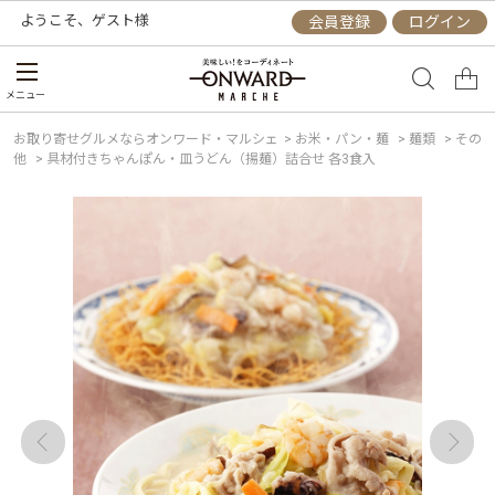
ようこそ、
ゲスト
様
会員登録
ログイン
メニュー
お取り寄せグルメならオンワード・マルシェ
>
お米・パン・麺
>
麺類
>
その
他
>
具材付きちゃんぽん・皿うどん（揚麺）詰合せ 各3食入