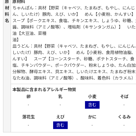
原
原材料
材
ちゃんぽん：具材【野菜（キャベツ、たまねぎ、もやし、にんじ
料
ん、しいたけ）豚肉、えび、いか】 めん【小麦粉、かんすい
名
スープ【ポークエキス、食塩、チキンエキス、しょうゆ、砂糖、
醤、調味料（アミノ酸等）、増粘剤（キサンタンガム）】 いた
油【大豆油、菜種
油
皿うどん：具材【野菜（キャベツ、たまねぎ、もやし、にんじん
しいたけ）豚肉、えび、いか】 めん【小麦粉、食用植物油脂、
んすい】 スープ【コーンスターチ、砂糖、ポテトスターチ、食
塩、チキンパウダー、ポークパウダー、粉末しょうゆ、たん白加
分解物、酵母エキス、貝エキス、しいたけエキス、たまねぎ粉末
なたね油、調味料（アミノ酸等）、酸味料、着色料（カラメル）
本製品に含まれるアレルギー物質
卵
乳
小麦
そば
-
-
含む
-
落花生
えび
かに
くるみ
-
含む
-
-