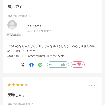
満足です
用途
:ご自宅用(普段使い)
no name
年代:
50代
性別:
女性
いろいろなちゃんぽん、皿うどんを食べましたが、みろくやさんの製
品が一番おいしいです。
具材も揃っているので手軽に出来て便利です。
参考になった
0
Like!
0
2020.6.7
美味しい。
用途
:ご自宅用(普段使い)