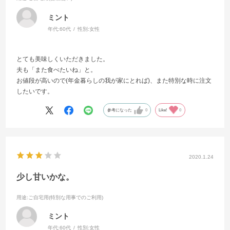
ミント
年代:
60代
性別:
女性
とても美味しくいただきました。
夫も「また食べたいね」と。
お値段が高いので(年金暮らしの我が家にとれば)、また特別な時に注文
したいです。
参考になった
0
Like!
0
2020.1.24
少し甘いかな。
用途
:ご自宅用(特別な用事でのご利用)
ミント
年代:
60代
性別:
女性