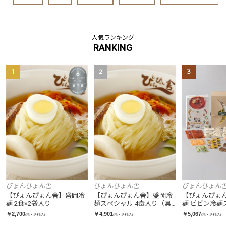
人気ランキング
RANKING
1
2
3
ぴょんぴょん
ぴょんぴょん舎
ぴょんぴょん舎
【ぴょんぴょ
【ぴょんぴょん舎】盛岡冷
【ぴょんぴょん舎】盛岡冷
麺 ピビン冷麺
麺 2食×2袋入り
麺スペシャル 4食入り（具
食入り
材付き）
￥5,067
￥2,700
￥4,901
(税・送料込)
(税・送料込)
(税・送料込)