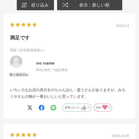
絞り込み
表示：新しい順
2022.2.4
満足です
用途
:ご自宅用(普段使い)
no name
年代:
50代
性別:
男性
いろいろなお店の具付きのちゃんぽん・皿うどんがありますが、みろ
くやさんの物が一番おいしいと思っています。
参考になった
0
Like!
0
2020.12.26