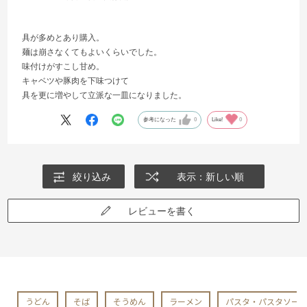
具が多めとあり購入。
麺は崩さなくてもよいくらいでした。
味付けがすこし甘め。
キャベツや豚肉を下味つけて
具を更に増やして立派な一皿になりました。
参考になった
0
Like!
0
絞り込み
表示：新しい順
レビューを書く
うどん
そば
そうめん
ラーメン
パスタ・パスタソース