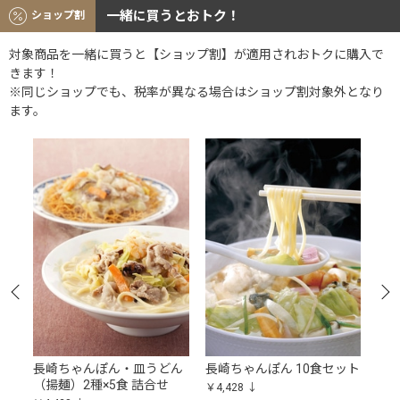
一緒に買うとおトク！
ショップ割
対象商品を一緒に買うと【ショップ割】が適用されおトクに購入で
きます！
※同じショップでも、税率が異なる場合はショップ割対象外となり
ます。
う
長崎ちゃんぽん・皿うどん
長崎ちゃんぽん 10食セット
長
食
（揚麺）2種×5食 詰合せ
セ
￥4,428