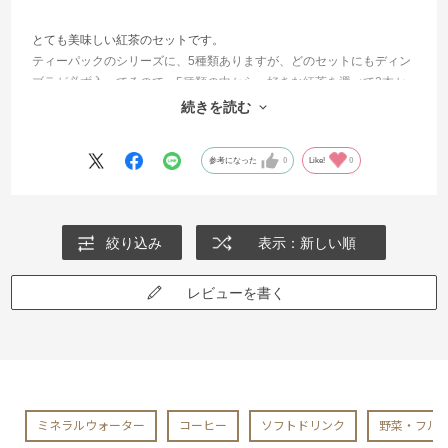
とても美味しい紅茶のセットです。
ティーパックのシリーズに、5種類ありますが、どのセットにもディン
ブラが必ず入ってるので、5種類の中から、好きな紅茶を選べて2本セ
ットに出来るといいな。
続きを読む
自分(家族)用、ギフト用と、またリピートします。
参考になった
0
Like!
0
絞り込み
表示：新しい順
レビューを書く
ミネラルウォーター
コーヒー
ソフトドリンク
野菜・フル