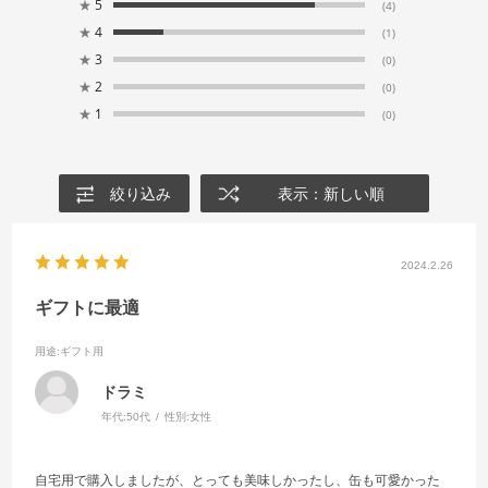
★
5
(4)
★
4
(1)
★
3
(0)
★
2
(0)
★
1
(0)
絞り込み
表示：新しい順
2024.2.26
ギフトに最適
用途
:ギフト用
ドラミ
年代:
50代
性別:
女性
自宅用で購入しましたが、とっても美味しかったし、缶も可愛かった