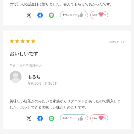
ので知人の誕生日に贈りました。喜んでもらえて良かったです。
参考になった
0
Like!
0
2023.11.21
おいしいです
用途
:ご自宅用(普段使い)
もるち
年代:
50代
性別:
女性
美味しい紅茶がのみたいと家族からリクエストがあったので購入しま
した。ホッとできる美味しい味だとのことです。
参考になった
0
Like!
0