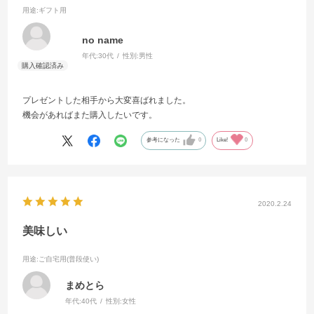
用途
:ギフト用
no name
年代:
30代
性別:
男性
プレゼントした相手から大変喜ばれました。
機会があればまた購入したいです。
参考になった
0
Like!
0
2020.2.24
美味しい
用途
:ご自宅用(普段使い)
まめとら
年代:
40代
性別:
女性