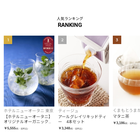
人気ランキング
RANKING
1
2
3
くまもとうま
ホテルニューオータニ 東京
ティージュ
プ
マタニ茶
【ホテルニューオータニ】
アールグレイリキッドティ
オリジナルオーガニックフ
ー 4本セット
￥3,186
(税・送料込)
レッシュハーブティー 24本
￥5,555
￥3,348
(税・送料込)
(税・送料込)
入り