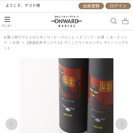
ようこそ、
ゲスト
様
会員登録
ログイン
メニュー
お取り寄せグルメならオンワード・マルシェ
>
ドリンク・お酒
>
水・ドリン
ク
>
お茶
>
【尾道紅茶オリジナル】ディンブラ＋キャンディ ティーバッグセ
ット