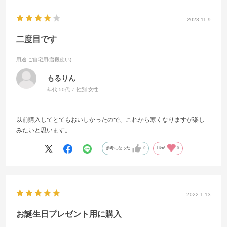
2023.11.9
二度目です
用途
:ご自宅用(普段使い)
もるりん
年代:
50代
性別:
女性
以前購入してとてもおいしかったので、これから寒くなりますが楽し
みたいと思います。
参考になった
0
Like!
0
2022.1.13
お誕生日プレゼント用に購入