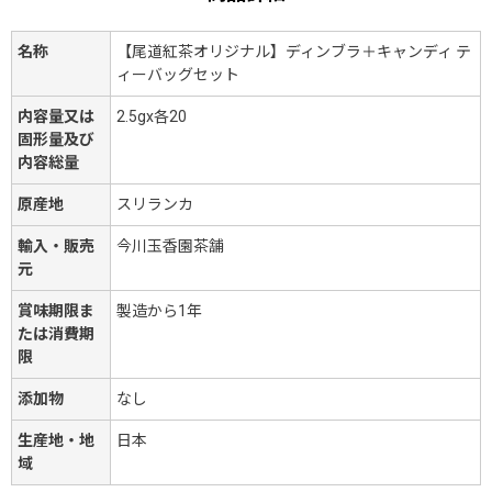
名称
【尾道紅茶オリジナル】ディンブラ＋キャンディ テ
ィーバッグセット
内容量又は
2.5gx各20
固形量及び
内容総量
原産地
スリランカ
輸入・販売
今川玉香園茶舗
元
賞味期限ま
製造から1年
たは消費期
限
添加物
なし
生産地・地
日本
域