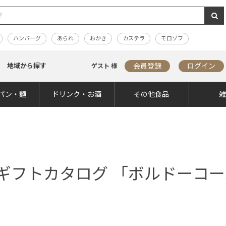
ハンバーグ
あられ
おかき
カステラ
モロゾフ
地域から探す
会員登録
ログイン
ゲスト 様
パン・麺
ドリンク・お酒
その他食品
ギフトカタログ 「ボルドーコー