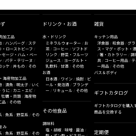
かず
ドリンク・お酒
雑貨
肉加工品
水・ドリンク
キッチン用品
肉
/
ハンバーグ
/
ステ
ミネラルウォーター
/
お
洋食器
/
和食器
/
グラ
キ・ローストビーフ
/
茶
/
コーヒー
/
ソフトド
ス・マグ・ポット・
ーセージ・ハム・ベー
リンク
/
野菜・フルーツ
/
箸・カトラリー
/
調
ン
/
パテ・テリーヌ
/
ジュース
/
ヨーグルト・
具
/
コーヒー用品
/
テ
ロッケ
/
丼もの
/
その
乳飲料
/
甘酒
/
その他
ー用品
/
その他
お酒
バス＆ボディ
・海産物加工品
日本酒
/
ワイン
/
焼酎
/
ビ
物
/
漬魚
/
明太子
/
いく
ール・発泡酒
/
ブランデ
・うに
/
カニ・エビ
/
ー
/
リキュール
/
その他
ギフトカタログ
/
牡蠣・貝類
/
海産物
工品
/
その他
ギフトカタログを購入
その他食品
商品を交換する
系
/
魚系
/
野菜系
/
その
調味料
まみ
塩・胡椒
/
味噌
/
醤油
/
定期便
系
/
魚系
/
野菜系
/
その
酢・ポン酢・ビネガー
/