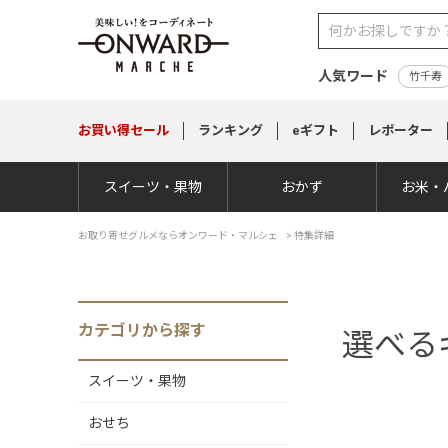
人気ワード
竹千寿
お買い得
セール
ランキング
eギフト
レポーター
スイーツ・果物
おかず
お米・
お取り寄せグルメならオンワード・マルシェ
> 特集詳細
カテゴリから探す
選べる
スイーツ・果物
おせち