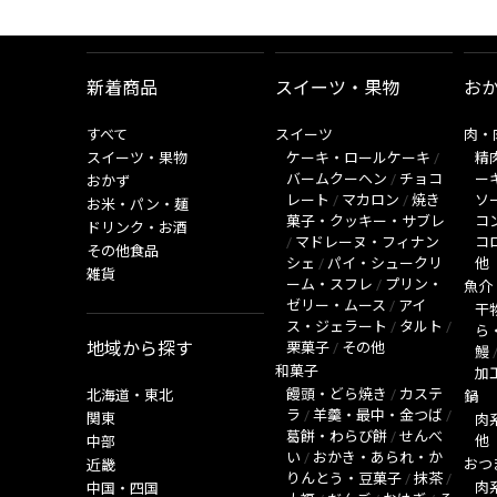
新着商品
スイーツ・果物
お
すべて
スイーツ
肉・
スイーツ・果物
ケーキ・ロールケーキ
/
精
バームクーヘン
/
チョコ
ー
おかず
レート
/
マカロン
/
焼き
ソ
お米・パン・麺
菓子・クッキー・サブレ
コ
ドリンク・お酒
/
マドレーヌ・フィナン
コ
その他食品
シェ
/
パイ・シュークリ
他
雑貨
ーム・スフレ
/
プリン・
魚介
ゼリー・ムース
/
アイ
干
ス・ジェラート
/
タルト
/
ら
地域から探す
栗菓子
/
その他
鰻
和菓子
加
饅頭・どら焼き
/
カステ
北海道・東北
鍋
ラ
/
羊羹・最中・金つば
/
関東
肉
葛餅・わらび餅
/
せんべ
他
中部
い
/
おかき・あられ・か
おつ
近畿
りんとう・豆菓子
/
抹茶
/
肉
中国・四国