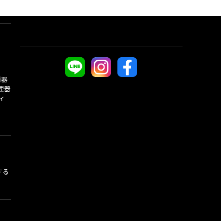
酒器
理器
ィ
する