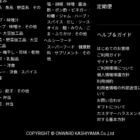
まみ
塩・胡椒
/
味噌
/
醤油
/
定期便
系
/
魚系
/
野菜系
/
その
酢・ポン酢・ビネガー
/
砂糖・ジャム
/
ハーブ・
プ・味噌汁
スパイス
/
だし
/
ソース
/
ープ
/
味噌汁
/
その他
オイル
/
麹・みりん
/
ご
・大豆加工品
ま・ふりかけ
/
その他
ヘルプ＆ガイド
菜・野菜加工品
/
大豆
ヘルシーフード
工品
スーパーフード
/
健康飲
はじめてのお客様
・梅干し・珍味・乾物
料
/
サプリメント
/
その
ご利用ガイド
ズ・乳製品
他
サイトマップ
ー・洋食
ご利用環境について
レー
/
洋食
/
スパイス
個人情報保護方針
理
利用規約
利用者情報の外部送信
心
/
餃子
/
その他
いて
・弁当
お問い合わせ
菜
/
弁当
ギフトについて
カスタマーハラスメン
対する基本方針
COPYRIGHT © ONWARD KASHIYAMA.Co.,Ltd