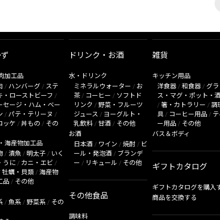
かず
ドリンク・お酒
雑貨
肉加工品
水・ドリンク
キッチン用品
肉
/
ハンバーグ
/
ステ
ミネラルウォーター
/
お
洋食器
/
和食器
/
グラ
キ・ローストビーフ
/
茶
/
コーヒー
/
ソフトド
ス・マグ・ポット・
ーセージ・ハム・ベー
リンク
/
野菜・フルーツ
/
箸・カトラリー
/
調
ン
/
パテ・テリーヌ
/
ジュース
/
ヨーグルト・
具
/
コーヒー用品
/
テ
ロッケ
/
丼もの
/
その
乳飲料
/
甘酒
/
その他
ー用品
/
その他
お酒
バス＆ボディ
・海産物加工品
日本酒
/
ワイン
/
焼酎
/
ビ
物
/
漬魚
/
明太子
/
いく
ール・発泡酒
/
ブランデ
・うに
/
カニ・エビ
/
ー
/
リキュール
/
その他
ギフトカタログ
/
牡蠣・貝類
/
海産物
工品
/
その他
ギフトカタログを購入
その他食品
商品を交換する
系
/
魚系
/
野菜系
/
その
調味料