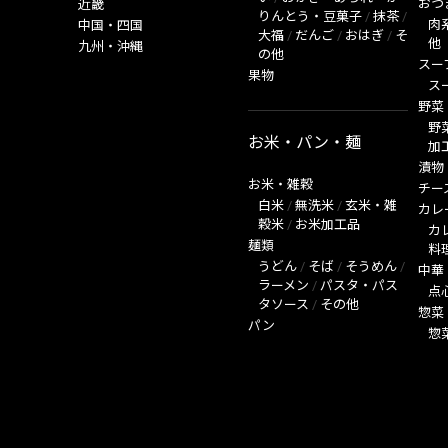
おつ
近畿
りんとう・豆菓子
/
抹茶
/
肉
中国・四国
大福
/
だんご
/
おはぎ
/
そ
他
九州・沖縄
の他
スー
果物
ス
野菜
野
お米・パン・麺
加
漬物
お米・雑穀
チー
白米
/
無洗米
/
玄米・雑
カレ
穀米
/
お米加工品
カ
麺類
料
うどん
/
そば
/
そうめん
/
中華
ラーメン
/
パスタ・パス
点
タソース
/
その他
惣菜
パン
惣