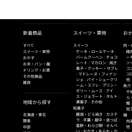
新着商品
スイーツ・果物
お
すべて
スイーツ
肉・
スイーツ・果物
ケーキ・ロールケーキ
/
精
バームクーヘン
/
チョコ
ー
おかず
レート
/
マカロン
/
焼き
ソ
お米・パン・麺
菓子・クッキー・サブレ
コ
ドリンク・お酒
/
マドレーヌ・フィナン
コ
その他食品
シェ
/
パイ・シュークリ
他
雑貨
ーム・スフレ
/
プリン・
魚介
ゼリー・ムース
/
アイ
干
ス・ジェラート
/
タルト
/
ら
地域から探す
栗菓子
/
その他
鰻
和菓子
加
饅頭・どら焼き
/
カステ
北海道・東北
鍋
ラ
/
羊羹・最中・金つば
/
関東
肉
葛餅・わらび餅
/
せんべ
他
中部
い
/
おかき・あられ・か