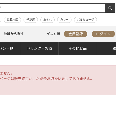
佐藤水産
千疋屋
あられ
カレー
バルミューダ
地域から探す
会員登録
ログイン
ゲスト 様
パン・麺
ドリンク・お酒
その他食品
ません。
ページは販売終了か、ただ今お取扱いをしておりません。