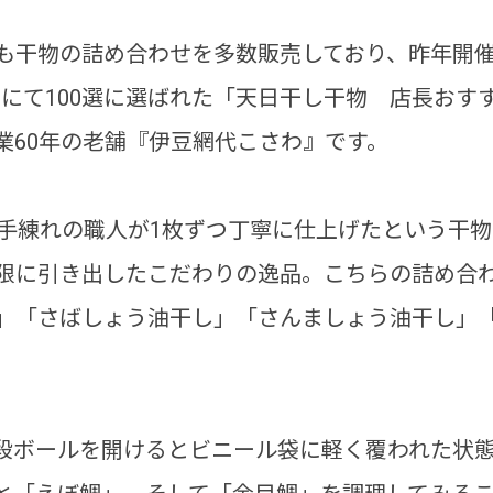
も干物の詰め合わせを多数販売しており、昨年開催さ
2018」にて100選に選ばれた「天日干し干物 店長
業60年の老舗『伊豆網代こさわ』です。
だ手練れの職人が1枚ずつ丁寧に仕上げたという干
限に引き出したこだわりの逸品。こちらの詰め合
」「さばしょう油干し」「さんましょう油干し」「
段ボールを開けるとビニール袋に軽く覆われた状