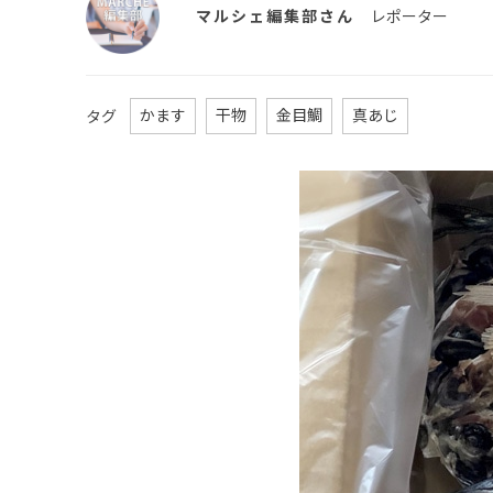
マルシェ編集部
レポーター
かます
干物
金目鯛
真あじ
タグ