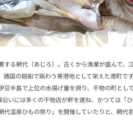
置する網代（あじろ）。古くから漁業が盛んで、
、諸国の廻船で賑わう寄港地として栄えた港町で
伊豆半島で上位の水揚げ量を誇り、干物の町とし
号線沿いには多くの干物店が軒を連ね、かつては「
網代温泉ひもの祭り」を開催していたりと、網代
。