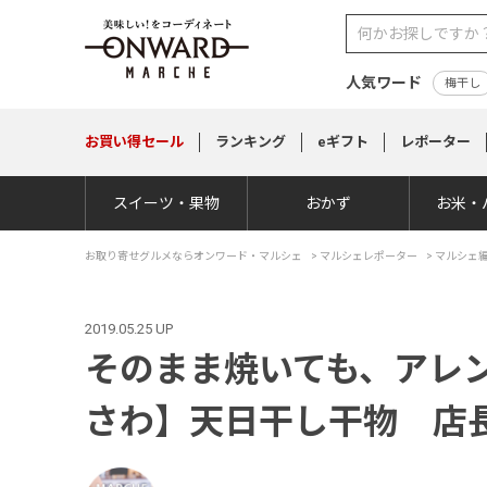
人気ワード
梅干し
お買い得
セール
ランキング
eギフト
レポーター
スイーツ・果物
おかず
お米・
お取り寄せグルメならオンワード・マルシェ
>
マルシェレポーター
>
マルシェ
2019.05.25 UP
そのまま焼いても、アレ
さわ】天日干し干物 店