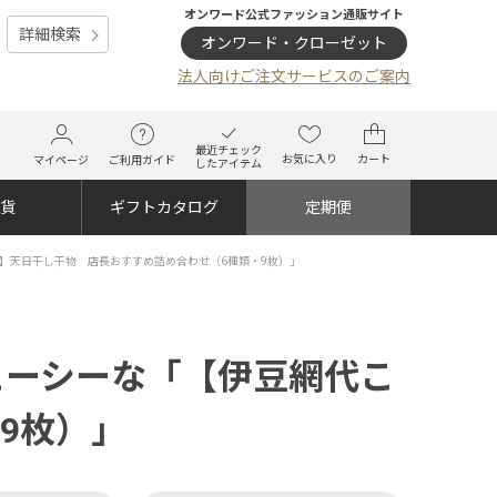
オンワード公式ファッション通販サイト
詳細検索
オンワード・クローゼット
法人向けご注文サービスのご案内
最近チェック
お気に入り
カート
マイページ
ご利用ガイド
したアイテム
雑貨
ギフトカタログ
定期便
】天日干し干物 店長おすすめ詰め合わせ（6種類・9枚）」
ューシーな「【伊豆網代こ
9枚）」