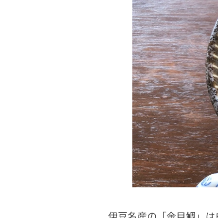
伊豆名産の「金目鯛」は