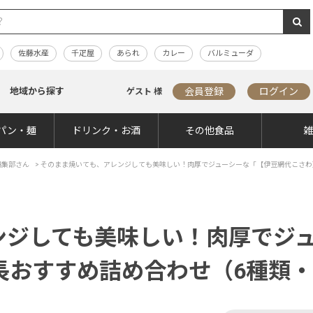
佐藤水産
千疋屋
あられ
カレー
バルミューダ
地域から探す
会員登録
ログイン
ゲスト 様
パン・麺
ドリンク・お酒
その他食品
編集部さん
>
そのまま焼いても、アレンジしても美味しい！肉厚でジューシーな「【伊豆網代こさわ
ンジしても美味しい！肉厚でジ
長おすすめ詰め合わせ（6種類・