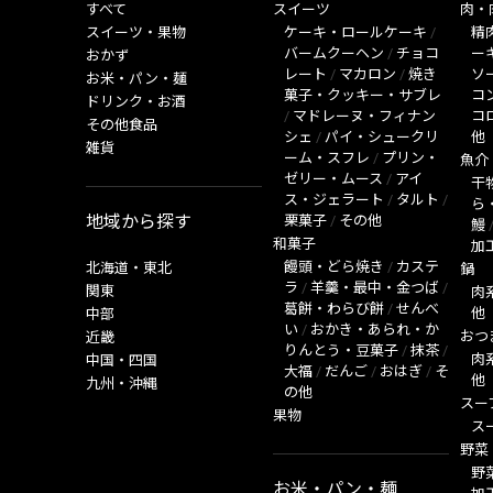
すべて
スイーツ
肉・
スイーツ・果物
ケーキ・ロールケーキ
/
精
バームクーヘン
/
チョコ
ー
おかず
レート
/
マカロン
/
焼き
ソ
お米・パン・麺
菓子・クッキー・サブレ
コ
ドリンク・お酒
/
マドレーヌ・フィナン
コ
その他食品
シェ
/
パイ・シュークリ
他
雑貨
ーム・スフレ
/
プリン・
魚介
ゼリー・ムース
/
アイ
干
ス・ジェラート
/
タルト
/
ら
地域から探す
栗菓子
/
その他
鰻
和菓子
加
饅頭・どら焼き
/
カステ
北海道・東北
鍋
ラ
/
羊羹・最中・金つば
/
関東
肉
葛餅・わらび餅
/
せんべ
他
中部
い
/
おかき・あられ・か
おつ
近畿
りんとう・豆菓子
/
抹茶
/
肉
中国・四国
大福
/
だんご
/
おはぎ
/
そ
他
九州・沖縄
の他
スー
果物
ス
野菜
野
お米・パン・麺