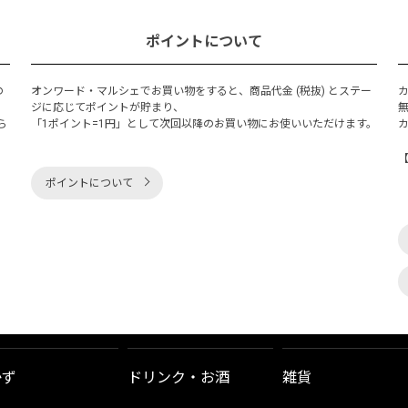
ポイントについて
の
オンワード・マルシェでお買い物をすると、商品代金 (税抜) とステー
く
ジに応じてポイントが貯まり、
ら
「1ポイント=1円」として次回以降のお買い物にお使いいただけます。
ポイントについて
かず
ドリンク・お酒
雑貨