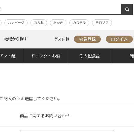
ハンバーグ
あられ
おかき
カステラ
モロゾフ
地域から探す
会員登録
ログイン
ゲスト 様
パン・麺
ドリンク・お酒
その他食品
ご記入のうえ送信してください。
商品に関するお問い合わせ