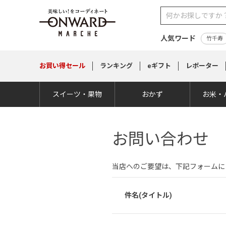
人気ワード
竹千寿
お買い得
セール
ランキング
eギフト
レポーター
スイーツ・果物
おかず
お米・
お問い合わせ
当店へのご要望は、下記フォームに
件名(タイトル)