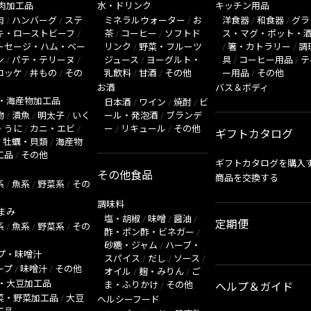
肉加工品
水・ドリンク
キッチン用品
肉
/
ハンバーグ
/
ステ
ミネラルウォーター
/
お
洋食器
/
和食器
/
グラ
キ・ローストビーフ
/
茶
/
コーヒー
/
ソフトド
ス・マグ・ポット・
ーセージ・ハム・ベー
リンク
/
野菜・フルーツ
/
箸・カトラリー
/
調
ン
/
パテ・テリーヌ
/
ジュース
/
ヨーグルト・
具
/
コーヒー用品
/
テ
ロッケ
/
丼もの
/
その
乳飲料
/
甘酒
/
その他
ー用品
/
その他
お酒
バス＆ボディ
・海産物加工品
日本酒
/
ワイン
/
焼酎
/
ビ
物
/
漬魚
/
明太子
/
いく
ール・発泡酒
/
ブランデ
・うに
/
カニ・エビ
/
ー
/
リキュール
/
その他
ギフトカタログ
/
牡蠣・貝類
/
海産物
工品
/
その他
ギフトカタログを購入
その他食品
商品を交換する
系
/
魚系
/
野菜系
/
その
調味料
まみ
塩・胡椒
/
味噌
/
醤油
/
定期便
系
/
魚系
/
野菜系
/
その
酢・ポン酢・ビネガー
/
砂糖・ジャム
/
ハーブ・
プ・味噌汁
スパイス
/
だし
/
ソース
/
ープ
/
味噌汁
/
その他
オイル
/
麹・みりん
/
ご
・大豆加工品
ま・ふりかけ
/
その他
ヘルプ＆ガイド
菜・野菜加工品
/
大豆
ヘルシーフード