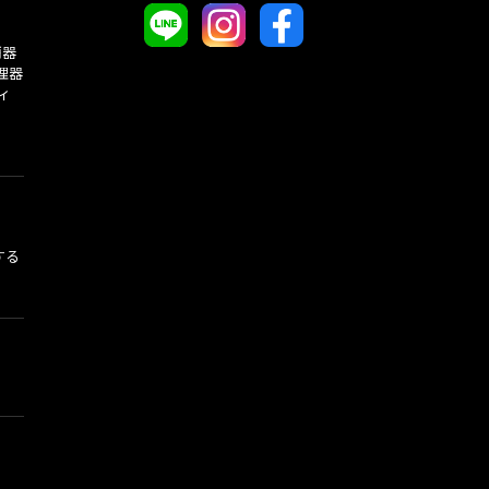
酒器
理器
ィ
する