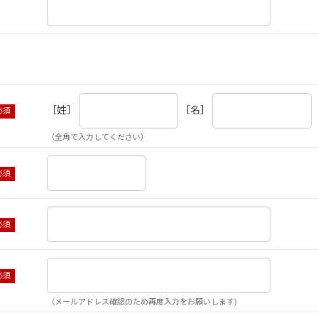
［姓］
［名］
（全角で入力してください）
（メールアドレス確認のため再度入力をお願いします)