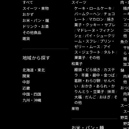
すべて
スイーツ
肉・
スイーツ・果物
ケーキ・ロールケーキ
/
精
バームクーヘン
/
チョコ
ー
おかず
レート
/
マカロン
/
焼き
ソ
お米・パン・麺
菓子・クッキー・サブレ
コ
ドリンク・お酒
/
マドレーヌ・フィナン
コ
その他食品
シェ
/
パイ・シュークリ
他
雑貨
ーム・スフレ
/
プリン・
魚介
ゼリー・ムース
/
アイ
干
ス・ジェラート
/
タルト
/
ら
地域から探す
栗菓子
/
その他
鰻
和菓子
加
饅頭・どら焼き
/
カステ
北海道・東北
鍋
ラ
/
羊羹・最中・金つば
/
関東
肉
葛餅・わらび餅
/
せんべ
他
中部
い
/
おかき・あられ・か
おつ
近畿
りんとう・豆菓子
/
抹茶
/
肉
中国・四国
大福
/
だんご
/
おはぎ
/
そ
他
九州・沖縄
の他
スー
果物
ス
野菜
野
お米・パン・麺