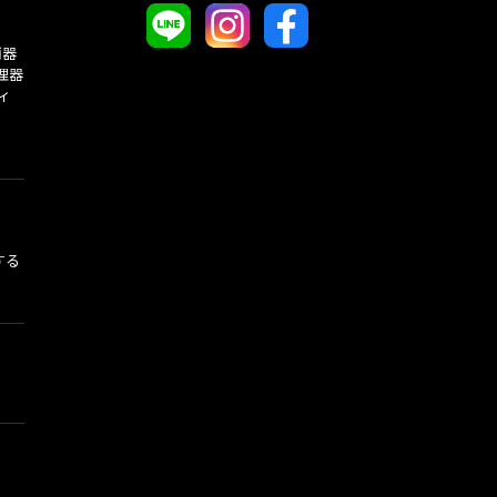
酒器
理器
ィ
する