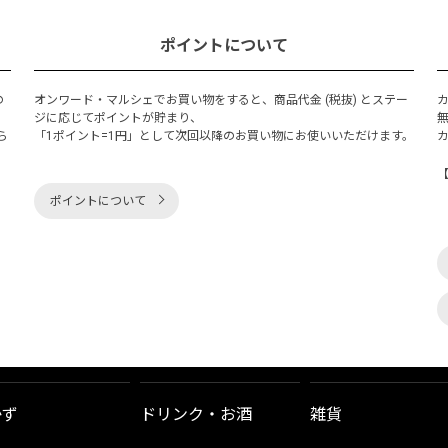
ポイントについて
の
オンワード・マルシェでお買い物をすると、商品代金 (税抜) とステー
く
ジに応じてポイントが貯まり、
ら
「1ポイント=1円」として次回以降のお買い物にお使いいただけます。
ポイントについて
かず
ドリンク・お酒
雑貨