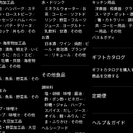
肉加工品
水・ドリンク
キッチン用品
肉
/
ハンバーグ
/
ステ
ミネラルウォーター
/
お
洋食器
/
和食器
/
グラ
キ・ローストビーフ
/
茶
/
コーヒー
/
ソフトド
ス・マグ・ポット・
ーセージ・ハム・ベー
リンク
/
野菜・フルーツ
/
箸・カトラリー
/
調
ン
/
パテ・テリーヌ
/
ジュース
/
ヨーグルト・
具
/
コーヒー用品
/
テ
ロッケ
/
丼もの
/
その
乳飲料
/
甘酒
/
その他
ー用品
/
その他
お酒
バス＆ボディ
・海産物加工品
日本酒
/
ワイン
/
焼酎
/
ビ
物
/
漬魚
/
明太子
/
いく
ール・発泡酒
/
ブランデ
・うに
/
カニ・エビ
/
ー
/
リキュール
/
その他
ギフトカタログ
/
牡蠣・貝類
/
海産物
工品
/
その他
ギフトカタログを購入
その他食品
商品を交換する
系
/
魚系
/
野菜系
/
その
調味料
まみ
塩・胡椒
/
味噌
/
醤油
/
定期便
系
/
魚系
/
野菜系
/
その
酢・ポン酢・ビネガー
/
砂糖・ジャム
/
ハーブ・
プ・味噌汁
スパイス
/
だし
/
ソース
/
ープ
/
味噌汁
/
その他
オイル
/
麹・みりん
/
ご
・大豆加工品
ま・ふりかけ
/
その他
ヘルプ＆ガイド
菜・野菜加工品
/
大豆
ヘルシーフード