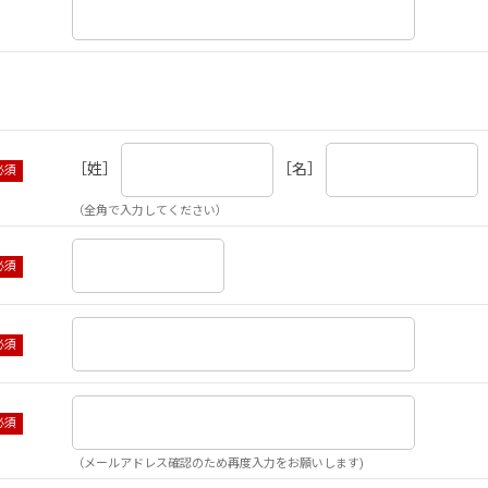
［姓］
［名］
（全角で入力してください）
（メールアドレス確認のため再度入力をお願いします)