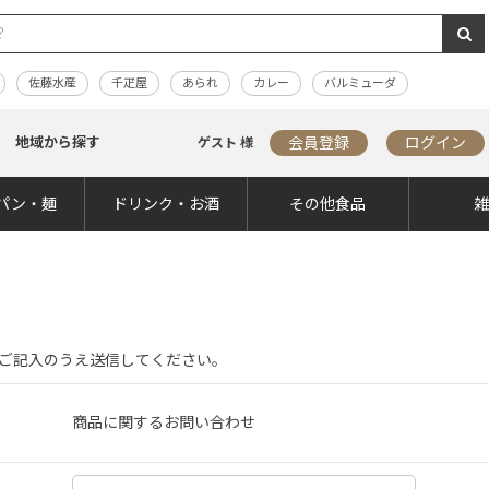
佐藤水産
千疋屋
あられ
カレー
バルミューダ
地域から探す
会員登録
ログイン
ゲスト 様
パン・麺
ドリンク・お酒
その他食品
ご記入のうえ送信してください。
商品に関するお問い合わせ