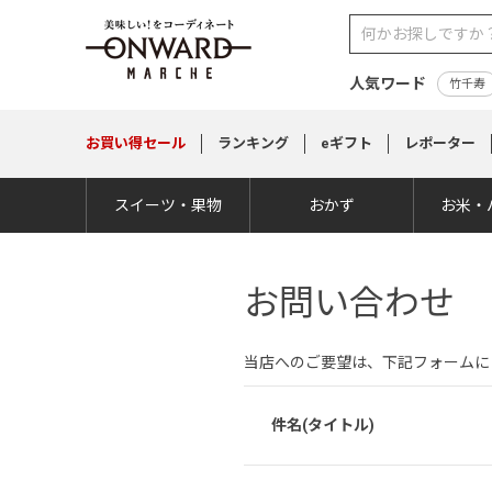
人気ワード
竹千寿
お買い得
セール
ランキング
eギフト
レポーター
スイーツ・果物
おかず
お米・
お問い合わせ
当店へのご要望は、下記フォームに
件名(タイトル)