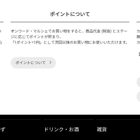
ポイントについて
の
オンワード・マルシェでお買い物をすると、商品代金 (税抜) とステー
く
ジに応じてポイントが貯まり、
ら
「1ポイント=1円」として次回以降のお買い物にお使いいただけます。
ポイントについて
かず
ドリンク・お酒
雑貨