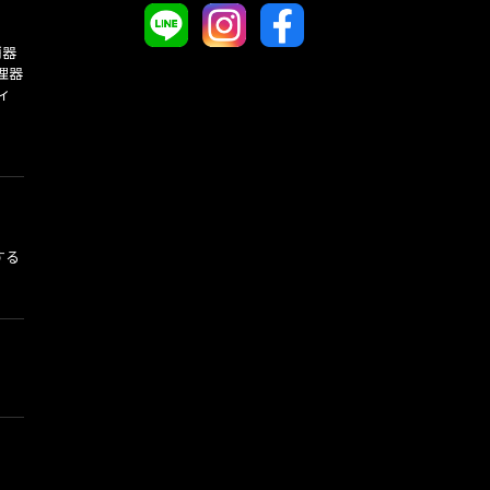
酒器
理器
ィ
する