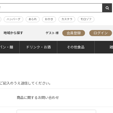
ハンバーグ
あられ
おかき
カステラ
モロゾフ
地域から探す
会員登録
ログイン
ゲスト 様
パン・麺
ドリンク・お酒
その他食品
ご記入のうえ送信してください。
商品に関するお問い合わせ