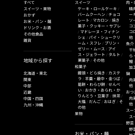
すべて
スイーツ
肉・
スイーツ・果物
ケーキ・ロールケーキ
/
精
バームクーヘン
/
チョコ
ー
おかず
レート
/
マカロン
/
焼き
ソ
お米・パン・麺
菓子・クッキー・サブレ
コ
ドリンク・お酒
/
マドレーヌ・フィナン
コ
その他食品
シェ
/
パイ・シュークリ
他
雑貨
ーム・スフレ
/
プリン・
魚介
ゼリー・ムース
/
アイ
干
ス・ジェラート
/
タルト
/
ら
地域から探す
栗菓子
/
その他
鰻
和菓子
加
饅頭・どら焼き
/
カステ
北海道・東北
鍋
ラ
/
羊羹・最中・金つば
/
関東
肉
葛餅・わらび餅
/
せんべ
他
中部
い
/
おかき・あられ・か
おつ
近畿
りんとう・豆菓子
/
抹茶
/
肉
中国・四国
大福
/
だんご
/
おはぎ
/
そ
他
九州・沖縄
の他
スー
果物
ス
野菜
野
お米・パン・麺