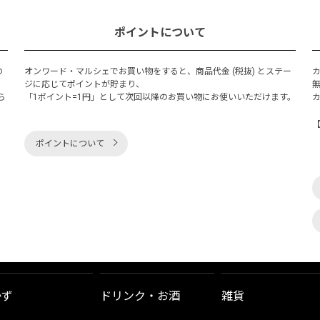
ポイントについて
の
オンワード・マルシェでお買い物をすると、商品代金 (税抜) とステー
く
ジに応じてポイントが貯まり、
ら
「1ポイント=1円」として次回以降のお買い物にお使いいただけます。
ポイントについて
かず
ドリンク・お酒
雑貨