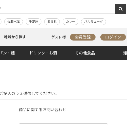
佐藤水産
千疋屋
あられ
カレー
バルミューダ
地域から探す
会員登録
ログイン
ゲスト 様
パン・麺
ドリンク・お酒
その他食品
ご記入のうえ送信してください。
商品に関するお問い合わせ