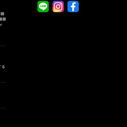
酒器
理器
ィ
する