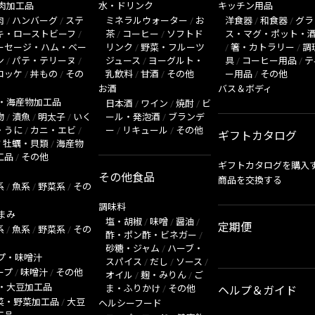
肉加工品
水・ドリンク
キッチン用品
肉
/
ハンバーグ
/
ステ
ミネラルウォーター
/
お
洋食器
/
和食器
/
グラ
キ・ローストビーフ
/
茶
/
コーヒー
/
ソフトド
ス・マグ・ポット・
ーセージ・ハム・ベー
リンク
/
野菜・フルーツ
/
箸・カトラリー
/
調
ン
/
パテ・テリーヌ
/
ジュース
/
ヨーグルト・
具
/
コーヒー用品
/
テ
ロッケ
/
丼もの
/
その
乳飲料
/
甘酒
/
その他
ー用品
/
その他
お酒
バス＆ボディ
・海産物加工品
日本酒
/
ワイン
/
焼酎
/
ビ
物
/
漬魚
/
明太子
/
いく
ール・発泡酒
/
ブランデ
・うに
/
カニ・エビ
/
ー
/
リキュール
/
その他
ギフトカタログ
/
牡蠣・貝類
/
海産物
工品
/
その他
ギフトカタログを購入
その他食品
商品を交換する
系
/
魚系
/
野菜系
/
その
調味料
まみ
塩・胡椒
/
味噌
/
醤油
/
定期便
系
/
魚系
/
野菜系
/
その
酢・ポン酢・ビネガー
/
砂糖・ジャム
/
ハーブ・
プ・味噌汁
スパイス
/
だし
/
ソース
/
ープ
/
味噌汁
/
その他
オイル
/
麹・みりん
/
ご
・大豆加工品
ま・ふりかけ
/
その他
ヘルプ＆ガイド
菜・野菜加工品
/
大豆
ヘルシーフード