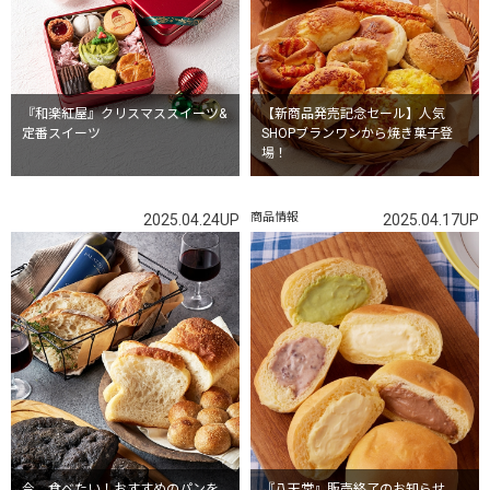
『和楽紅屋』クリスマススイーツ&
【新商品発売記念セール】人気
定番スイーツ
SHOPブランワンから焼き菓子登
場！
商品情報
2025.04.24UP
2025.04.17UP
今、食べたい！おすすめのパンを
『八天堂』販売終了のお知らせ