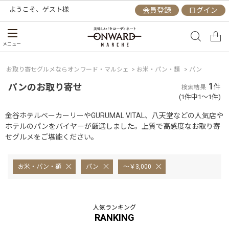
ようこそ、
ゲスト
様
会員登録
ログイン
メニュー
お取り寄せグルメならオンワード・マルシェ
>
お米・パン・麺
>
パン
1
パンのお取り寄せ
件
検索結果
(1件中1～1件)
金谷ホテルベーカーリーやGURUMAL VITAL、八天堂などの人気店や
ホテルのパンをバイヤーが厳選しました。上質で高感度なお取り寄
せグルメをご堪能ください。
お米・パン・麺
パン
～￥3,000
人気ランキング
RANKING