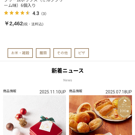
クリームボックス（ミルククリ
ーム味）6個入り
4.3
（3）
￥2,462
(税・送料込)
お米・雑穀
麺類
その他
ピザ
新着ニュース
News
商品情報
商品情報
2025.11.10UP
2025.07.18UP