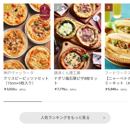
1
2
3
神戸ヴァッラータ
唐津くん煙工房
フードワーク
クリスピーピッツァセット
ナポリ風石窯ピザ8枚セッ
【ニャーベト
（15cm×5枚入り）
ト
ミーキット（4
￥3,510
￥7,776
￥5,940
(税・送料込)
(税・送料込)
(税・送料込)
人気ランキングをもっと見る