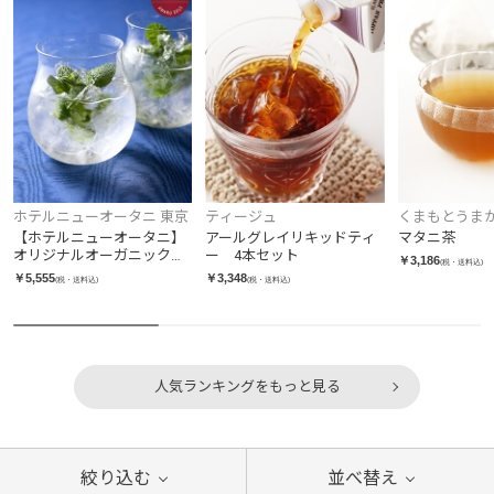
くまもとうま
ホテルニューオータニ 東京
ティージュ
プ
マタニ茶
【ホテルニューオータニ】
アールグレイリキッドティ
オリジナルオーガニックフ
ー 4本セット
￥3,186
(税・送料込)
レッシュハーブティー 24本
￥5,555
￥3,348
(税・送料込)
(税・送料込)
入り
人気ランキングをもっと見る
絞り込む
並べ替え