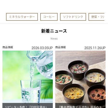
ミネラルウォーター
コーヒー
ソフトドリンク
野菜・フル
新着ニュース
News
商品情報
商品情報
2026.03.05UP
2025.11.26UP
リピーター多数！『日田天領水』
『養命酒製造 くらすわ』温活のス