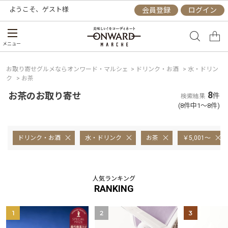
ようこそ、
ゲスト
様
会員登録
ログイン
メニュー
お取り寄せグルメならオンワード・マルシェ
>
ドリンク・お酒
>
水・ドリン
ク
>
お茶
8
お茶のお取り寄せ
件
検索結果
(8件中1～8件)
ドリンク・お酒
水・ドリンク
お茶
￥5,001～
人気ランキング
RANKING
1
2
3