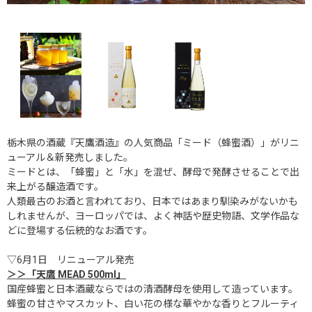
天
栃木県の酒蔵『天鷹酒造』の人気商品「ミード（蜂蜜酒）」がリニ
ューアル＆新発売しました。
ミードとは、「蜂蜜」と「水」を混ぜ、酵母で発酵させることで出
来上がる醸造酒です。
人類最古のお酒と言われており、日本ではあまり馴染みがないかも
しれませんが、ヨーロッパでは、よく神話や歴史物語、文学作品な
どに登場する伝統的なお酒です。
▽6月1日 リニューアル発売
＞＞「天鷹 MEAD 500ml」
国産蜂蜜と日本酒蔵ならではの清酒酵母を使用して造っています。
蜂蜜の甘さやマスカット、白い花の様な華やかな香りとフルーティ