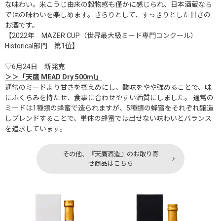
な味わい。米こうじ由来の穀物感も僅かに感じられ、日本酒蔵なら
ではの味わいを楽しめます。さらりとして、すっきりとした甘さの
お酒です。
【2022年 MAZER CUP（世界最大級ミード専門コンクール）
Historical部門 第1位】
▽6月24日 新発売
＞＞「天鷹 MEAD Dry 500ml」
通常のミードより甘さを控えめにし、酸味をやや強めることで、味
にふくらみを持たせ、食事に合わせやすい酒質にしました。 通常の
ミードは1種類の蜂蜜で造られますが、5種類の蜂蜜をそれぞれ醸造
しブレンドすることで、単体の蜂蜜では出せない味わいとバランス
を追求しています。
その他、『天鷹酒造』のお取り寄
せ商品はこちら