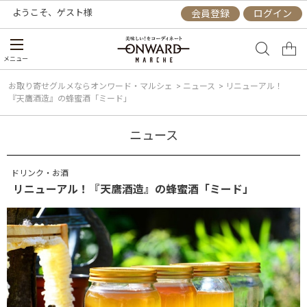
ようこそ、
ゲスト
様
会員登録
ログイン
メニュー
お取り寄せグルメならオンワード・マルシェ
>
ニュース
>
リニューアル！
『天鷹酒造』の蜂蜜酒「ミード」
ニュース
ドリンク・お酒
リニューアル！『天鷹酒造』の蜂蜜酒「ミード」