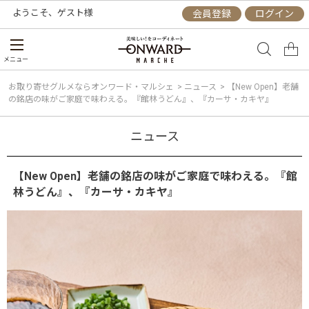
ようこそ、
ゲスト
様
会員登録
ログイン
メニュー
お取り寄せグルメならオンワード・マルシェ
>
ニュース
>
【New Open】老舗
の銘店の味がご家庭で味わえる。『館林うどん』、『カーサ・カキヤ』
ニュース
【New Open】老舗の銘店の味がご家庭で味わえる。『館
林うどん』、『カーサ・カキヤ』