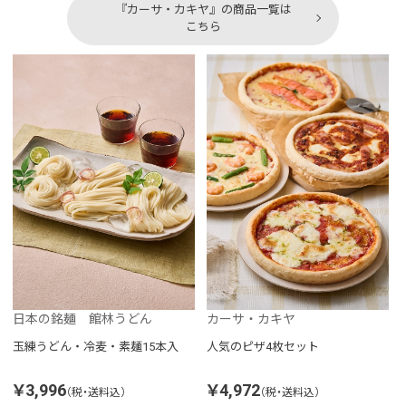
『カーサ・カキヤ』の商品一覧は
こちら
日本の銘麺 館林うどん
カーサ・カキヤ
玉練うどん・冷麦・素麺15本入
人気のピザ4枚セット
￥3,996
￥4,972
（税・送料込）
（税・送料込）