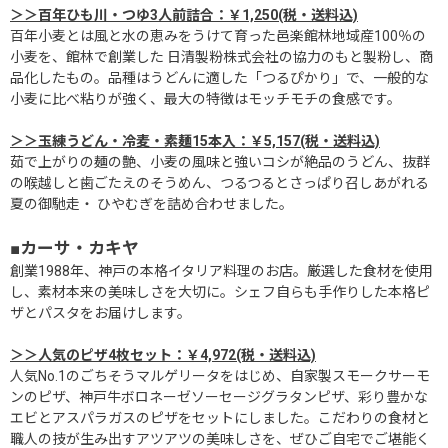
＞＞百年ひも川・つゆ3人前詰合：￥1,250(税・送料込)
百年小麦とは風と水の恵みをうけて育った邑楽館林地域産100％の
小麦を、館林で創業した 日清製粉株式会社の協力のもと製粉し、商
品化したもの。品種はうどんに適した「つるぴかり」で、一般的な
小麦に比べ粘りが強く、最大の特徴はモッチモチの食感です。
＞＞玉練うどん・冷麦・素麺15本入：￥5,157(税・送料込)
茹で上がりの麺の艶、小麦の風味と強いコシが絶品のうどん、抜群
の喉越しと歯ごたえのそうめん、つるつるとさっぱり召しあがれる
夏の御馳走・ ひやむぎを詰め合わせました。
■カーサ・カキヤ
創業1988年、神戸の本格イタリア料理のお店。厳選した食材を使用
し、素材本来の美味しさを大切に。シェフ自らも手作りした本格ピ
ザとパスタをお届けします。
＞＞人気のピザ4枚セット：￥4,972(税・送料込)
人気No.1のごちそうマルゲリータをはじめ、自家製スモークサーモ
ンのピザ、神戸牛ボロネーゼソーセージグラタンピザ、彩り豊かな
エビとアスパラガスのピザをセットにしました。こだわりの食材と
職人の技が生み出すアツアツの美味しさを、ぜひご自宅でご堪能く