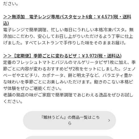
ださい。
＞＞無添加 電子レンジ専用パスタセット6食：￥4,571(税・送料
込)
電子レンジで簡単調理、忙しい毎日にうれしい本格冷凍パスタ。無
添加にこだわり、安心してお召し上がりいただけるよう丁寧に仕上
げました。すべてレストランで手作りした味をそのままお届け。
＞＞【定期便】季節ごとに変わるピザ：￥3,972(税・送料込)
定番のフレッシュトマトとバジルのマルゲリータピザ1枚に加え、季
節ごとに内容が変わるおすすめピザ2枚をセットにしました。ジェノ
ベーゼやエビチリ、カポナータ、餅と明太子など、バラエティ豊か
な味わいを季節ごとにお楽しみいただけます。飽きのこない本格ピ
ザ体験をぜひご堪能ください。
老舗の銘店の味がご家庭で簡単調理であじわえる逸品をぜひお試し
ください。
『館林うどん』の商品一覧はこち
ら