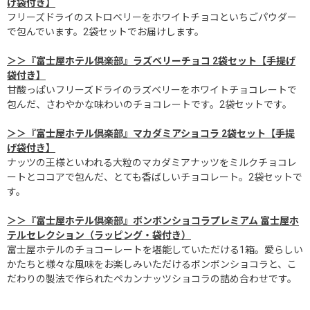
げ袋付き】
フリーズドライのストロベリーをホワイトチョコといちごパウダー
で包んでいます。2袋セットでお届けします。
＞＞『富士屋ホテル倶楽部』ラズベリーチョコ 2袋セット【手提げ
袋付き】
甘酸っぱいフリーズドライのラズベリーをホワイトチョコレートで
包んだ、さわやかな味わいのチョコレートです。2袋セットです。
＞＞『富士屋ホテル倶楽部』マカダミアショコラ 2袋セット【手提
げ袋付き】
ナッツの王様といわれる大粒のマカダミアナッツをミルクチョコレ
ートとココアで包んだ、とても香ばしいチョコレート。2袋セットで
す。
＞＞『富士屋ホテル倶楽部』ボンボンショコラプレミアム 富士屋ホ
テルセレクション（ラッピング・袋付き）
富士屋ホテルのチョコーレートを堪能していただける1箱。愛らしい
かたちと様々な風味をお楽しみいただけるボンボンショコラと、こ
だわりの製法で作られたペカンナッツショコラの詰め合わせです。