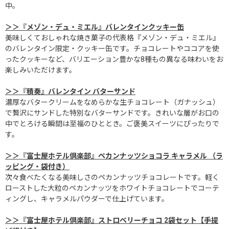
中。
＞＞『メゾン・デュ・ミエル』バレンタインクッキー缶
美味しくておしゃれな焼き菓子の代表格『メゾン・デュ・ミエル』
のバレンタイン限定・クッキー缶です。チョコレートやココアを使
ったクッキーなど、バリエーション豊かな8種もの異なる味わいをお
楽しみいただけます。
＞＞『積奏』バレンタイン バターサンド
濃厚なバタークリームをなめらかな生チョコレート（ガナッシュ）
で贅沢にサンドした特別なバターサンドです。きれいな層がお口の
中でとろける瞬間は至福のひととき。ご褒美スイーツにぴったりで
す。
＞＞『富士屋ホテル倶楽部』ペカンナッツショコラ キャラメル （ラ
ッピング・袋付き）
次々食べたくなる美味しさのペカンナッツチョコレートです。軽く
ローストした大粒のペカンナッツをホワイトチョコレートでコーテ
ィングし、キャラメルパウダーで仕上げています。
＞＞『富士屋ホテル倶楽部』ストロベリーチョコ 2袋セット【手提